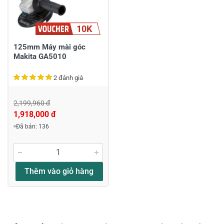
10K
Chia sẻ nhận xét về sản phẩm
Viết nhận xét của bạn
125mm Máy mài góc
Makita GA5010
2 đánh giá
2,199,960 đ
1,918,000 đ
Đã bán: 136
Viết nhận xét về sản phẩm
Đánh giá sao
Thêm vào giỏ hàng
Họ và tên
*