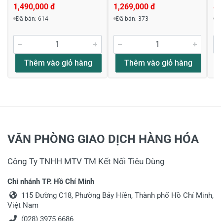
1,490,000 đ
1,269,000 đ
8
Đã bán: 614
Đã bán: 373
Đ
Thêm vào giỏ hàng
Thêm vào giỏ hàng
VĂN PHÒNG GIAO DỊCH HÀNG HÓA
Công Ty TNHH MTV TM Kết Nối Tiêu Dùng
Chi nhánh TP. Hồ Chí Minh
115 Đường C18, Phường Bảy Hiền, Thành phố Hồ Chí Minh,
Việt Nam
(028) 3975 6686