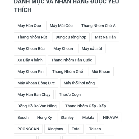
DANH MỤC VÀ NHÃN HÀNG ĐƯỢC YÊU
THÍCH
Máy Hàn Que
Máy Mài Góc
Thang Nhôm Chữ A
Thang Nhôm Rút
Dụng cụ tổng hợp
Mặt Nạ Hàn
Máy Khoan Búa
Máy Khoan
Máy cắt sắt
Xe Đẩy 4 bánh
Thang Nhôm Hàn Quốc
Máy Khoan Pin
Thang Nhôm Ghế
Mũi Khoan
Máy Khoan Động Lực
Máy thổi hơi nóng
Máy Hàn Bán Chạy
Thước Cuộn
Đồng Hồ Đo Vạn Năng
Thang Nhôm Gấp - Xếp
Bosch
Hồng Ký
Stanley
Makita
NIKAWA
POONGSAN
Kingtony
Total
Tolsen