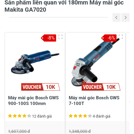
Sản phẩm liên quan với 180mm Máy mài góc
Makita GA7020
Tiêu đề của nhận xét
*
Viết nhận xét của bạn vào bên dưới
*
-8%
-6%
10K
10K
Gửi nhận xét
Máy mài góc Bosch GWS
Máy mài góc Bosch GWS
M
900-100S 100mm
7-100T
7
12 đánh giá
4 đánh giá
1,607,000 đ
1,348,000 đ
1,