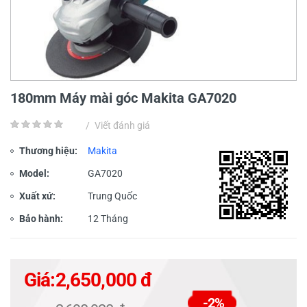
180mm Máy mài góc Makita GA7020
/
Viết đánh giá
Thương hiệu:
Makita
Model:
GA7020
Xuất xứ:
Trung Quốc
Bảo hành:
12 Tháng
Giá:
2,650,000 đ
-2%