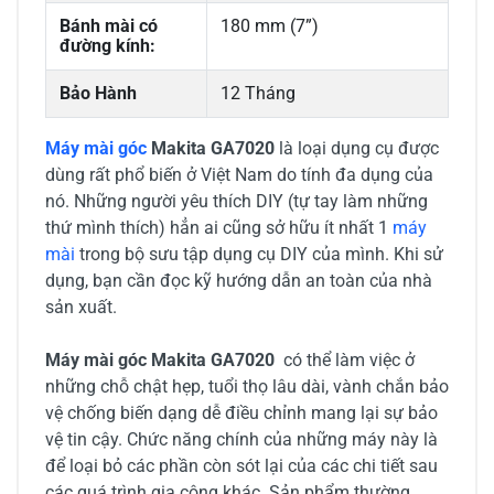
Bánh mài có
180 mm (7”)
đường kính:
Bảo Hành
12 Tháng
Máy mài góc
Makita GA7020
là loại dụng cụ được
dùng rất phổ biến ở Việt Nam do tính đa dụng của
nó. Những người yêu thích DIY (tự tay làm những
thứ mình thích) hẳn ai cũng sở hữu ít nhất 1
máy
mài
trong bộ sưu tập dụng cụ DIY của mình. Khi sử
dụng, bạn cần đọc kỹ hướng dẫn an toàn của nhà
sản xuất.
Máy mài góc Makita GA7020
có thể làm việc ở
những chỗ chật hẹp, tuổi thọ lâu dài, vành chắn bảo
vệ chống biến dạng dễ điều chỉnh mang lại sự bảo
vệ tin cậy. Chức năng chính của những máy này là
để loại bỏ các phần còn sót lại của các chi tiết sau
các quá trình gia công khác. Sản phẩm thường