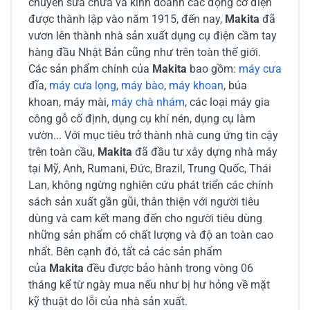
chuyên sửa chữa và kinh doanh các động cơ điện
được thành lập vào năm 1915, đến nay,
Makita
đã
vươn lên thành nhà sản xuất dụng cụ điện cầm tay
hàng đầu Nhật Bản cũng như trên toàn thế giới.
Các sản phẩm chính của
Makita
bao gồm:
máy cưa
đĩa,
máy cưa lọng
,
máy bào
,
máy khoan
, búa
khoan, máy mài,
máy chà nhám
, các loại máy gia
công gỗ cố định, dụng cụ khí nén, dụng cụ làm
vườn... Với mục tiêu trở thành nhà cung ứng tin cậy
trên toàn cầu,
Makita
đã đầu tư xây dựng nhà máy
tại Mỹ, Anh, Rumani, Đức, Brazil, Trung Quốc, Thái
Lan, không ngừng nghiên cứu phát triển các chính
sách sản xuất gần gũi, thân thiện với người tiêu
dùng và cam kết mang đến cho người tiêu dùng
những sản phẩm có chất lượng và độ an toàn cao
nhất. Bên cạnh đó, tất cả các sản phẩm
của
Makita
đều được bảo hành trong vòng 06
tháng kể từ ngày mua nếu như bị hư hỏng về mặt
kỹ thuật do lỗi của nhà sản xuất.