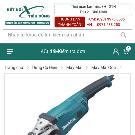
Thời gian làm việc 8H - 21H
Thứ 2 - Chủ Nhật
HCM:
(028) 3975 6686
HƯỚNG DẪN
HN:
0971 233 253
THANH TOÁN
0
Ưu đãi
Kiểm tra đơn
Trang chủ
Dụng Cụ Điện
Máy Mài
Máy Mài Góc