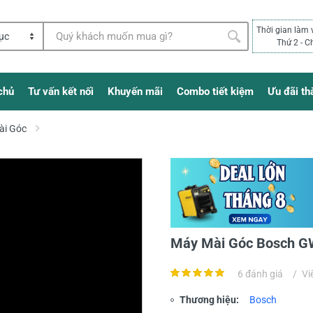
Thời gian làm 
Thứ 2 - C
chủ
Tư vấn kết nối
Khuyến mãi
Combo tiết kiệm
Ưu đãi th
ài Góc
Máy Mài Góc Bosch G
6 đánh giá
/
Vi
Thương hiệu:
Bosch