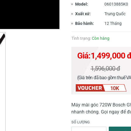
Model:
06013885K0
Xuất xứ:
Trung Quốc
Bảo hành:
12 Tháng
Tình trạng:
Còn hàng
Giá:
1,499,000 
1,596,000 đ
(Giá trên đã bao gồm thuế V
10K
Máy mài góc 720W Bosch GWS
nhanh chóng. Gọi ngay để đư
SỐ LƯỢNG