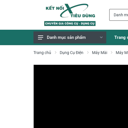
Trang 
Danh mục sản phẩm
Giao Hàng Miễn Phí
Trang chủ
Dụng Cụ Điện
Máy Mài
Máy M
Công Cụ, Dụng Cụ
Thiết Bị Dùng Pin
Dụng Cụ Điện
Thiết Bị Nâng Đỡ
Thang nhôm
Phụ Tùng, Linh Kiện
Máy Hàn & Phụ Kiện