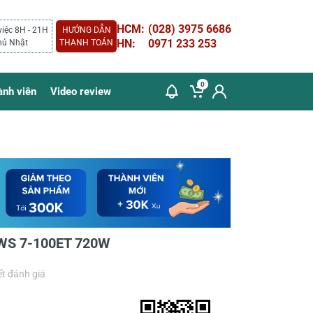
HCM:
(028) 3975 6686
việc 8H - 21H
HƯỚNG DẪN
HN:
0971 233 253
hủ Nhật
THANH TOÁN
0
ành viên
Video review
WS 7-100ET 720W
ết đánh giá