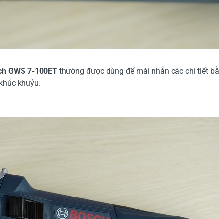
ch GWS 7-100ET
thường được dùng để mài nhẵn các chi tiết bằn
í khúc khuỷu.