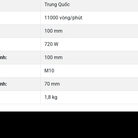
Trung Quốc
11000 vòng/phút
100 mm
720 W
nh:
100 mm
M10
ính:
70 mm
1,8 kg