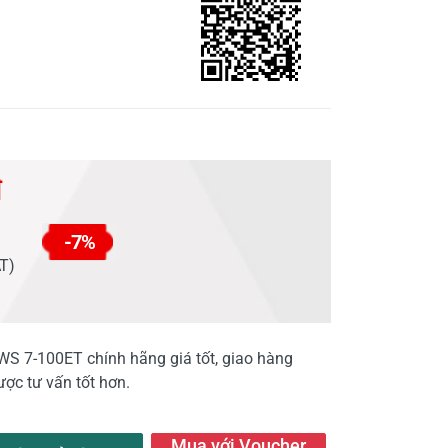
đ
-7%
AT)
 7-100ET chính hãng giá tốt, giao hàng
ợc tư vấn tốt hơn.
Mua với Voucher