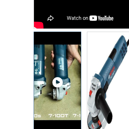
Thiết Bị Đo Điện
Thước Đo Laser
Đồ Bảo Hộ Lao Động