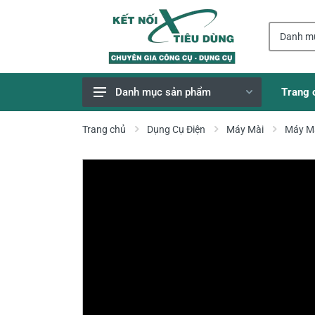
Trang 
Danh mục sản phẩm
Giao Hàng Miễn Phí
Trang chủ
Dụng Cụ Điện
Máy Mài
Máy M
Công Cụ, Dụng Cụ
Thiết Bị Dùng Pin
Dụng Cụ Điện
Thiết Bị Nâng Đỡ
Thang nhôm
Phụ Tùng, Linh Kiện
Máy Hàn & Phụ Kiện