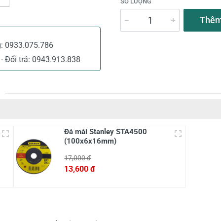
SỐ LƯỢNG
Thêm
g:
0933.075.786
- Đổi trả:
0943.913.838
Đá mài Stanley STA4500
(100x6x16mm)
17,000 đ
13,600 đ