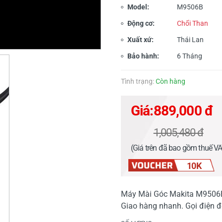
Model:
M9506B
Động cơ:
Chổi Than
Xuất xứ:
Thái Lan
Bảo hành:
6 Tháng
Tình trạng:
Còn hàng
Giá:
889,000 đ
1,005,480 đ
(Giá trên đã bao gồm thuế V
10K
Máy Mài Góc Makita M9506B (
Giao hàng nhanh. Gọi điện đ