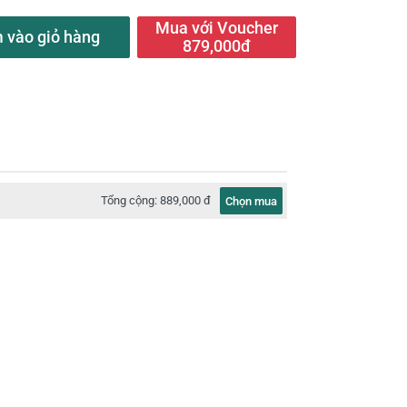
Mua với Voucher
 vào giỏ hàng
879,000đ
Tổng cộng:
889,000 đ
Chọn mua