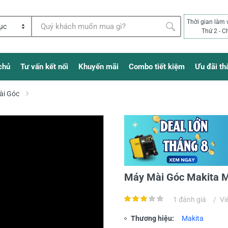
Thời gian làm 
Thứ 2 - C
chủ
Tư vấn kết nối
Khuyến mãi
Combo tiết kiệm
Ưu đãi th
ài Góc
Máy Mài Góc Makita 
1 đánh giá
/
Vi
Thương hiệu:
Makita