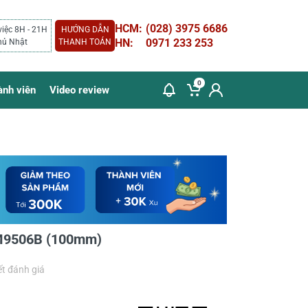
HCM:
(028) 3975 6686
việc 8H - 21H
HƯỚNG DẪN
HN:
0971 233 253
hủ Nhật
THANH TOÁN
0
ành viên
Video review
M9506B (100mm)
ết đánh giá