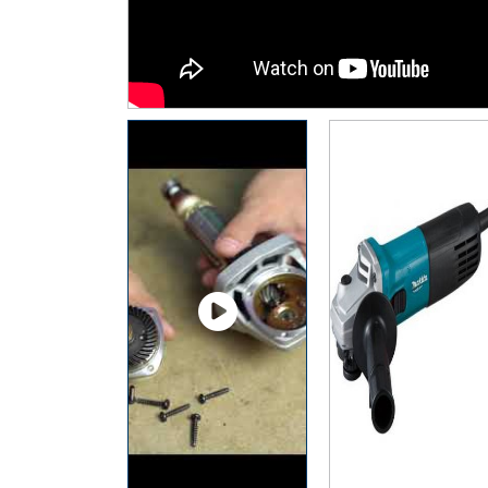
Thiết Bị Đo Điện
Thước Đo Laser
Đồ Bảo Hộ Lao Động