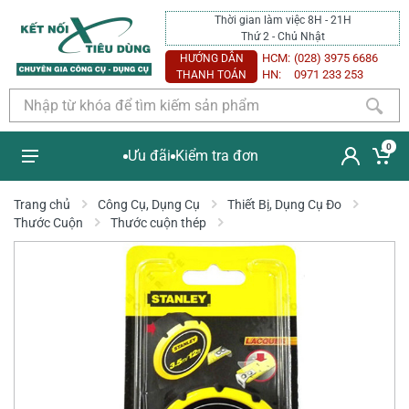
Thời gian làm việc 8H - 21H
Thứ 2 - Chủ Nhật
HCM:
(028) 3975 6686
HƯỚNG DẪN
HN:
0971 233 253
THANH TOÁN
0
Ưu đãi
Kiểm tra đơn
Trang chủ
Công Cụ, Dụng Cụ
Thiết Bị, Dụng Cụ Đo
Thước Cuộn
Thước cuộn thép