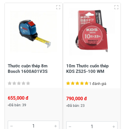
Viết nhận xét của bạn vào bên dưới
*
Gửi nhận xét
Thước cuộn thép 8m
10m Thước cuốn thép
Bosch 1600A01V3S
KDS ZS25-100 WM
1 đánh giá
655,000 đ
790,000 đ
Đã bán: 39
Đã bán: 23