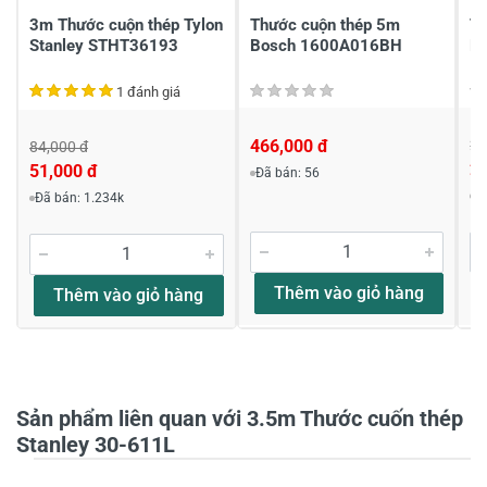
3m Thước cuộn thép Tylon
Thước cuộn thép 5m
Th
Stanley STHT36193
Bosch 1600A016BH
D
1 đánh giá
466,000 đ
28
84,000 đ
2
51,000 đ
Đã bán: 56
Viết nhận xét về sản phẩm
Đ
Đã bán: 1.234k
Đánh giá sao
Thêm vào giỏ hàng
Thêm vào giỏ hàng
Họ và tên
*
Sản phẩm liên quan với 3.5m Thước cuốn thép
Tiêu đề của nhận xét
*
Stanley 30-611L