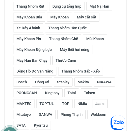
Thang Nhôm Rút
Dụng cụ tổng hợp
Mặt Nạ Hàn
Máy Khoan Búa
Máy Khoan
Máy cắt sắt
Xe Đẩy 4 bánh
Thang Nhôm Hàn Quốc
Máy Khoan Pin
Thang Nhôm Ghế
Mũi Khoan
Máy Khoan Động Lực
Máy thổi hơi nóng
Máy Hàn Bán Chạy
Thước Cuộn
Đồng Hồ Đo Vạn Năng
Thang Nhôm Gấp - Xếp
Bosch
Hồng Ký
Stanley
Makita
NIKAWA
POONGSAN
Kingtony
Total
Tolsen
MAKTEC
TOPTUL
TOP
Nikita
Jasic
Mitutoyo
SANWA
Phong Thạnh
Weldcom
SATA
Kyoritsu