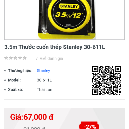
3.5m Thước cuốn thép Stanley 30-611L
/
Viết đánh giá
Thương hiệu:
Stanley
Model:
30-611L
Xuất xứ:
Thái Lan
Giá:
67,000 đ
-27%