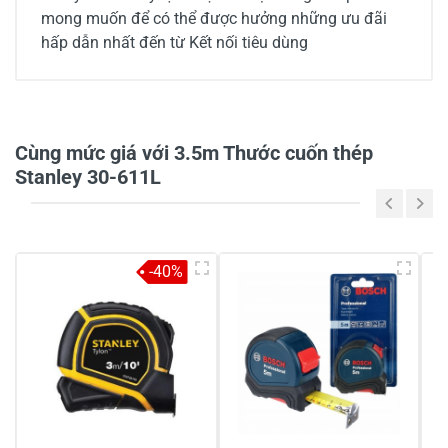
mong muốn để có thể được hưởng những ưu đãi
hấp dẫn nhất đến từ Kết nối tiêu dùng
0/5
Cùng mức giá với 3.5m Thước cuốn thép
Stanley 30-611L
5
-
4
-
-40%
3
-
2
-
1
-
Chia sẻ nhận xét về sản phẩm
Viết nhận xét của bạn