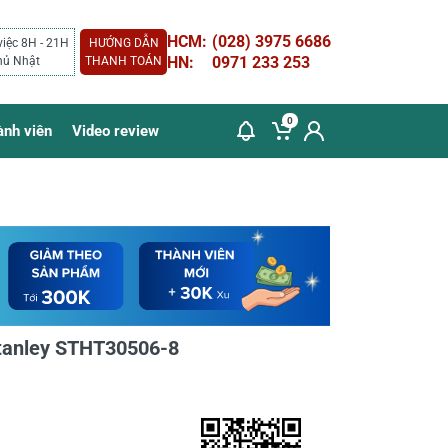
HCM:
(028) 3975 6686
việc 8H - 21H
HƯỚNG DẪN
HN:
0971 233 253
hủ Nhật
THANH TOÁN
0
ành viên
Video review
tanley STHT30506-8