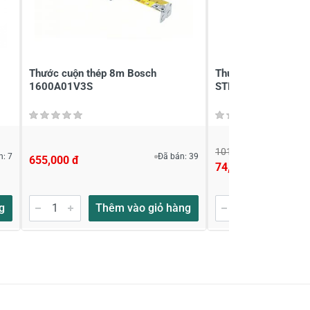
Thước cuộn thép 8m Bosch
Thước cuộn 5m x 1
1600A01V3S
STHT33989-840
101,000 đ
n: 7
Đã bán: 39
655,000 đ
74,000 đ
g
Thêm vào giỏ hàng
Thêm