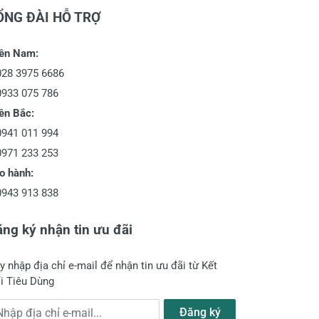
ỔNG ĐÀI HỖ TRỢ
ền Nam:
028 3975 6686
0933 075 786
ền Bắc:
0941 011 994
0971 233 253
o hành:
0943 913 838
ng ký nhận tin ưu đãi
y nhập địa chỉ e-mail để nhận tin ưu đãi từ Kết
i Tiêu Dùng
a chỉ e-mail
Đăng ký