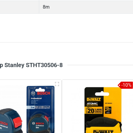
8m
5
-
4
-
Chi
3
-
2
-
1
-
ép Stanley STHT30506-8
-10%
à tên
*
Tiêu đề của nhận xét
*