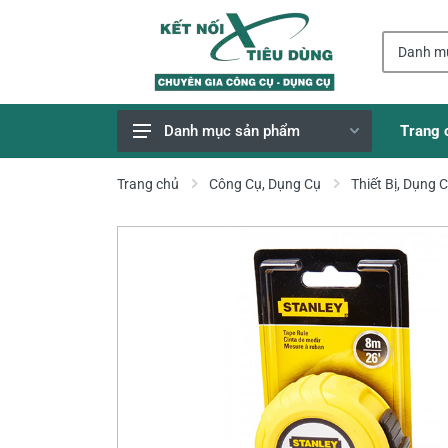
Trang 
Danh mục sản phẩm
Giao Hàng Miễn Phí
Trang chủ
Công Cụ, Dụng Cụ
Thiết Bị, Dụng 
Công Cụ, Dụng Cụ
Thiết Bị Dùng Pin
Dụng Cụ Điện
Thiết Bị Nâng Đỡ
Thang nhôm
Phụ Tùng, Linh Kiện
Máy Hàn & Phụ Kiện