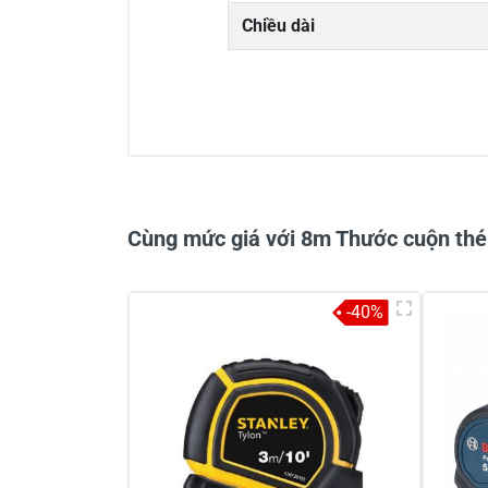
Chiều dài
0/5
Cùng mức giá với 8m Thước cuộn th
-40%
Viết nhận xét về sản phẩm
Đánh giá sao
Họ v