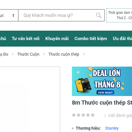
Thời gian làm 
Thứ 2 - C
chủ
Tư vấn kết nối
Khuyến mãi
Combo tiết kiệm
Ưu đãi th
Cụ Đo
Thước Cuộn
Thước cuộn thép
8m Thước cuộn thép S
/
Viết đánh giá
Thương hiệu:
Stanley