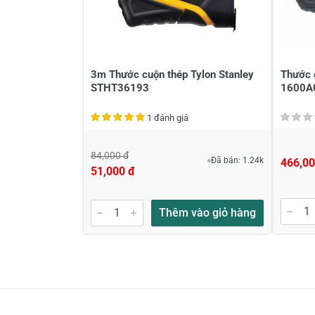
Viết nhận xét của bạn vào bên dư
3m Thước cuộn thép Tylon Stanley
Thước 
STHT36193
1600A
1 đánh giá
84,000 đ
Đã bán: 1.24k
466,00
51,000 đ
Gửi nhận xét
Thêm vào giỏ hàng