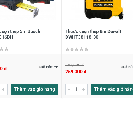
ới
*
cuộn thép 5m Bosch
Thước cuộn thép 8m Dewalt
016BH
DWHT38118-30
287,000 đ
Đã bán: 56
Đã bá
0 đ
259,000 đ
Thêm vào giỏ hàng
Thêm vào giỏ hàn