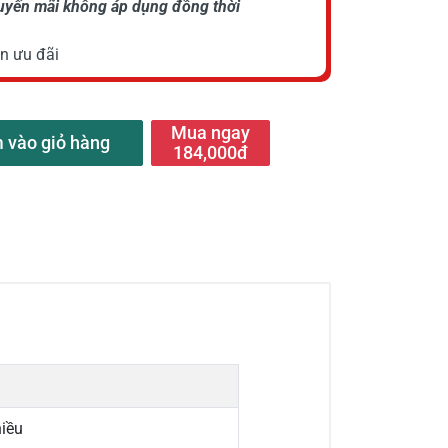
huyến mãi không áp dụng đồng thời
n ưu đãi
Mua ngay
 vào giỏ hàng
184,000đ
hiều