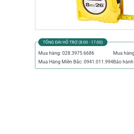
Thiết Bị Đo Điện
Thước Đo Laser
Đồ Bảo Hộ Lao Động
TỔNG ĐÀI HỖ TRỢ (8:00 - 17:00)
Mua hàng:
028.3975.6686
Mua hàn
Mua Hàng Miền Bắc:
0941.011.994
Bảo hành 