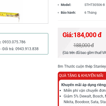
Model:
STHT30506-8
Bảo hành:
6 Tháng
Giá:
184,000 đ
g:
0933.075.786
188,000 đ
- Đổi trả:
0943.913.838
(Giá trên đã bao gồm thuế V
8m Thước cuộn thép Stanley
QUÀ TẶNG & KHUYẾN MÃI
Khuyến mãi áp dụng riêng 
Miễn phí vận chuyển đơn 
Giảm 5% Dewalt, Bosch, 
Nikita, Boodoor, Sata, St