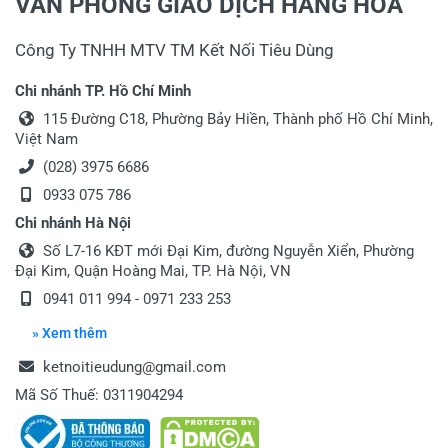
VĂN PHÒNG GIAO DỊCH HÀNG HÓA
Công Ty TNHH MTV TM Kết Nối Tiêu Dùng
Chi nhánh TP. Hồ Chí Minh
115 Đường C18, Phường Bảy Hiền, Thành phố Hồ Chí Minh,
Việt Nam
(028) 3975 6686
0933 075 786
Chi nhánh Hà Nội
Số L7-16 KĐT mới Đại Kim, đường Nguyễn Xiển, Phường
Đại Kim, Quận Hoàng Mai, TP. Hà Nội, VN
0941 011 994 - 0971 233 253
» Xem thêm
ketnoitieudung@gmail.com
Mã Số Thuế: 0311904294