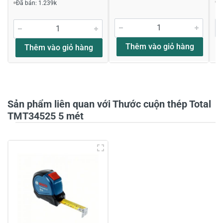
Đ
Đã bán: 1.239k
Đánh giá sao
Thêm vào giỏ hàng
Thêm vào giỏ hàng
Họ và tên
*
Sản phẩm liên quan với Thước cuộn thép Total
Tiêu đề của nhận xét
*
TMT34525 5 mét
Viết nhận xét của bạn vào bên dưới
*