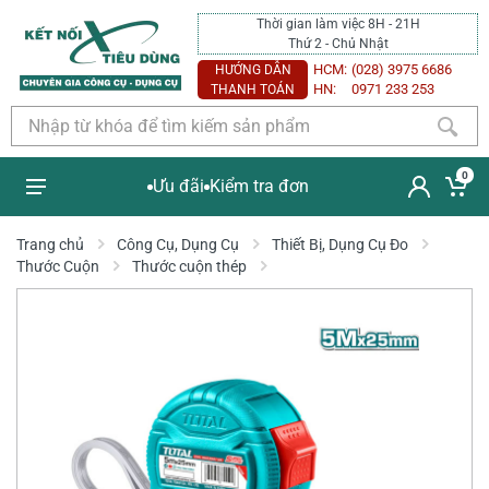
Thời gian làm việc 8H - 21H
Thứ 2 - Chủ Nhật
HCM:
(028) 3975 6686
HƯỚNG DẪN
HN:
0971 233 253
THANH TOÁN
0
Ưu đãi
Kiểm tra đơn
Trang chủ
Công Cụ, Dụng Cụ
Thiết Bị, Dụng Cụ Đo
Thước Cuộn
Thước cuộn thép