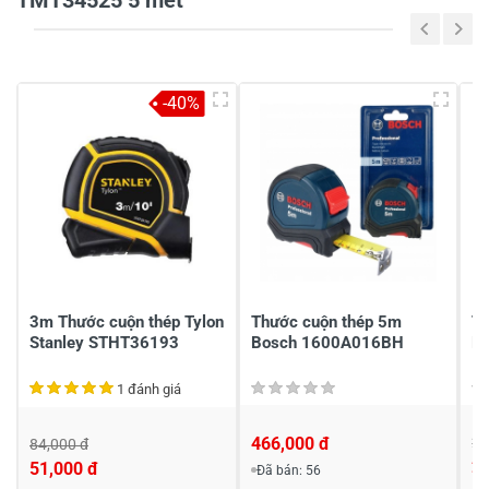
TMT34525 5 mét
5
-
4
-
-40%
3
-
2
-
1
-
Chia sẻ nhận xét về sản phẩm
Viết nhận xét của bạn
3m Thước cuộn thép Tylon
Thước cuộn thép 5m
Th
Stanley STHT36193
Bosch 1600A016BH
D
1 đánh giá
466,000 đ
28
84,000 đ
2
51,000 đ
Đã bán: 56
Viết nhận xét về sản phẩm