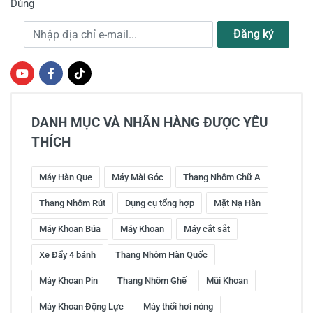
Dùng
Địa chỉ e-mail
Đăng ký
DANH MỤC VÀ NHÃN HÀNG ĐƯỢC YÊU
THÍCH
Máy Hàn Que
Máy Mài Góc
Thang Nhôm Chữ A
Thang Nhôm Rút
Dụng cụ tổng hợp
Mặt Nạ Hàn
Máy Khoan Búa
Máy Khoan
Máy cắt sắt
Xe Đẩy 4 bánh
Thang Nhôm Hàn Quốc
Máy Khoan Pin
Thang Nhôm Ghế
Mũi Khoan
Máy Khoan Động Lực
Máy thổi hơi nóng