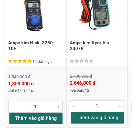
Gửi nhận xét
Ampe kìm Hioki 3280-
Ampe kìm Kyoritsu
Am
10F
2007R
M
14 đánh giá
2,700,000 đ
Li
1,549,000 đ
2,646,000 đ
1,359,000 đ
Đã bán: 12
Đã bán: 1.004k
Thêm vào giỏ hàng
Thêm vào giỏ hàng