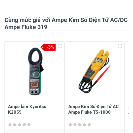
0/5
Cùng mức giá với Ampe Kìm Số Điện Tử AC/DC
Ampe Fluke 319
5
-
-3%
4
-
3
-
2
-
1
-
Chia sẻ nhận xét về sản phẩm
Viết nhận xét của bạn
Ampe kìm Kyoritsu
Ampe Kìm Số Điện Tử AC
Am
K2055
Ampe Fluke T5-1000
A