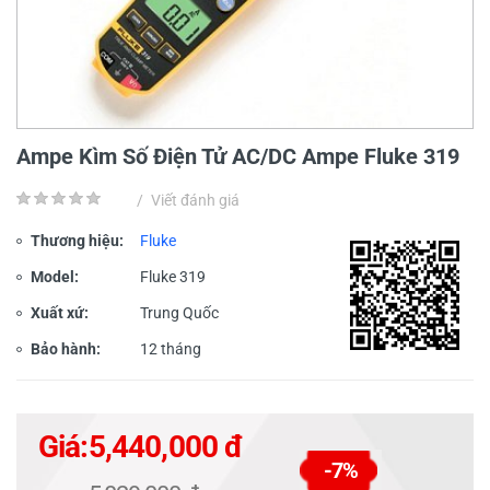
Ampe Kìm Số Điện Tử AC/DC Ampe Fluke 319
/
Viết đánh giá
Thương hiệu:
Fluke
Model:
Fluke 319
Xuất xứ:
Trung Quốc
Bảo hành:
12 tháng
Giá:
5,440,000 đ
-7%