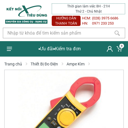
Thời gian làm việc 8H - 21H
Thứ 2 - Chủ Nhật
HCM:
(028) 3975 6686
HƯỚNG DẪN
HN:
0971 233 253
THANH TOÁN
0
Ưu đãi
Kiểm tra đơn
Trang chủ
Thiết Bị Đo Điện
Ampe Kìm