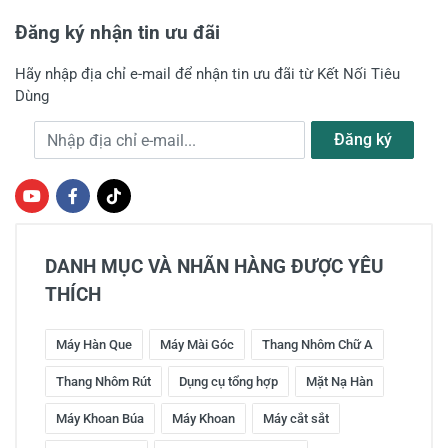
Đăng ký nhận tin ưu đãi
Hãy nhập địa chỉ e-mail để nhận tin ưu đãi từ Kết Nối Tiêu
Dùng
Địa chỉ e-mail
Đăng ký
DANH MỤC VÀ NHÃN HÀNG ĐƯỢC YÊU
THÍCH
Máy Hàn Que
Máy Mài Góc
Thang Nhôm Chữ A
Thang Nhôm Rút
Dụng cụ tổng hợp
Mặt Nạ Hàn
Máy Khoan Búa
Máy Khoan
Máy cắt sắt