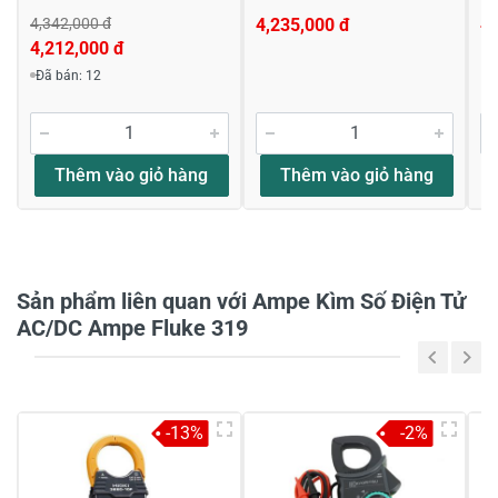
4,342,000 đ
4,235,000 đ
4,
4,212,000 đ
Đã bán: 12
Viết nhận xét về sản phẩm
Đánh giá sao
Thêm vào giỏ hàng
Thêm vào giỏ hàng
Họ và tên
*
Sản phẩm liên quan với Ampe Kìm Số Điện Tử
AC/DC Ampe Fluke 319
Tiêu đề của nhận xét
*
-13%
-2%
Viết nhận xét của bạn vào bên dưới
*