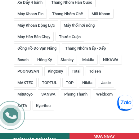
Xe Đẩy 4 bánh
Thang Nhôm Hàn Quốc
Máy Khoan Pin
Thang Nhôm Ghế
Mũi Khoan
Máy Khoan Động Lực
Máy thổi hơi nóng
Máy Hàn Bán Chạy
Thước Cuộn
Đồng Hồ Đo Vạn Năng
Thang Nhôm Gấp - Xếp
Bosch
Hồng Ký
Stanley
Makita
NIKAWA
POONGSAN
Kingtony
Total
Tolsen
MAKTEC
TOPTUL
TOP
Nikita
Jasic
Mitutoyo
SANWA
Phong Thạnh
Weldcom
SATA
Kyoritsu
Copyright © 2016 by ketnoitieudung.vn. All rights reserved
MUA NGAY