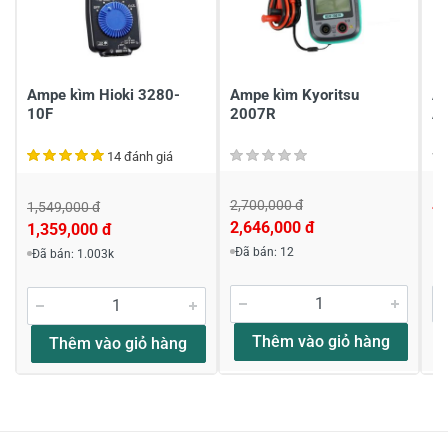
Chia sẻ nhận xét về sản phẩm
Viết nhận xét của bạn
Ampe kìm Hioki 3280-
Ampe kìm Kyoritsu
Am
10F
2007R
A
14 đánh giá
2,700,000 đ
4,
1,549,000 đ
2,646,000 đ
1,359,000 đ
Viết nhận xét về sản phẩm
Đã bán: 12
Đã bán: 1.003k
Đánh giá sao
Thêm vào giỏ hàng
Thêm vào giỏ hàng
Họ và tên
*