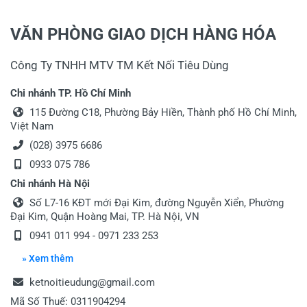
Tiêu đề của nhận xét
*
VĂN PHÒNG GIAO DỊCH HÀNG HÓA
Công Ty TNHH MTV TM Kết Nối Tiêu Dùng
Viết nhận xét của bạn vào bên dưới
*
Chi nhánh TP. Hồ Chí Minh
115 Đường C18, Phường Bảy Hiền, Thành phố Hồ Chí Minh,
Việt Nam
(028) 3975 6686
0933 075 786
Chi nhánh Hà Nội
Gửi nhận xét
Số L7-16 KĐT mới Đại Kim, đường Nguyễn Xiển, Phường
Đại Kim, Quận Hoàng Mai, TP. Hà Nội, VN
0941 011 994 - 0971 233 253
» Xem thêm
ketnoitieudung@gmail.com
Mã Số Thuế: 0311904294