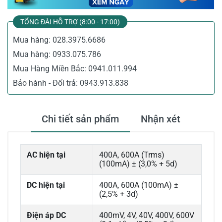
TỔNG ĐÀI HỖ TRỢ (8:00 - 17:00)
Mua hàng:
028.3975.6686
Mua hàng:
0933.075.786
Mua Hàng Miền Bắc:
0941.011.994
Bảo hành - Đổi trả:
0943.913.838
Chi tiết sản phẩm
Nhận xét
AC hiện tại
400A, 600A (Trms)
(100mA) ± (3,0% + 5d)
DC hiện tại
400A, 600A (100mA) ±
(2,5% + 3d)
Điện áp DC
400mV, 4V, 40V, 400V, 600V