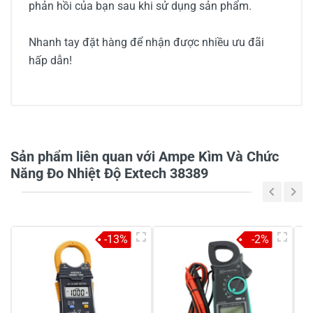
phản hồi của bạn sau khi sử dụng sản phẩm.
Nhanh tay đặt hàng để nhận được nhiều ưu đãi
hấp dẫn!
0/5
Sản phẩm liên quan với Ampe Kìm Và Chức
Năng Đo Nhiệt Độ Extech 38389
5
-
4
-
-13%
-2%
3
-
2
-
1
-