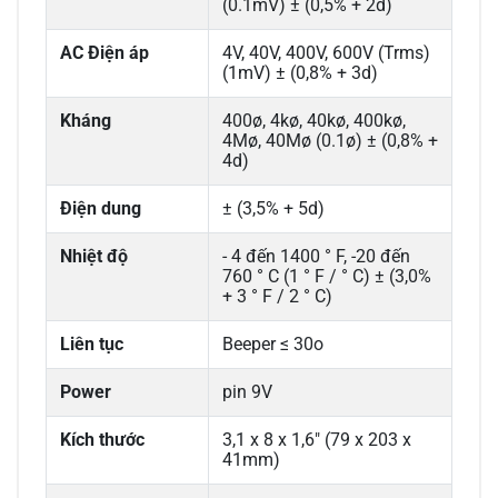
(0.1mV) ± (0,5% + 2d)
AC Điện áp
4V, 40V, 400V, 600V (Trms)
(1mV) ± (0,8% + 3d)
Kháng
400ø, 4kø, 40kø, 400kø,
4Mø, 40Mø (0.1ø) ± (0,8% +
4d)
Điện dung
± (3,5% + 5d)
Nhiệt độ
- 4 đến 1400 ° F, -20 đến
760 ° C (1 ° F / ° C) ± (3,0%
+ 3 ° F / 2 ° C)
Liên tục
Beeper ≤ 30o
Power
pin 9V
Kích thước
3,1 x 8 x 1,6" (79 x 203 x
41mm)