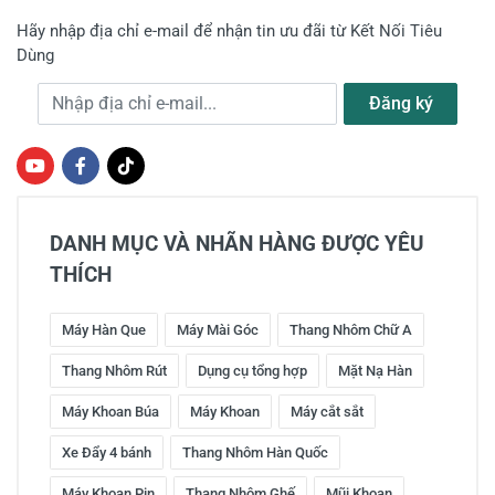
Hãy nhập địa chỉ e-mail để nhận tin ưu đãi từ Kết Nối Tiêu
Dùng
Địa chỉ e-mail
Đăng ký
DANH MỤC VÀ NHÃN HÀNG ĐƯỢC YÊU
THÍCH
Máy Hàn Que
Máy Mài Góc
Thang Nhôm Chữ A
Thang Nhôm Rút
Dụng cụ tổng hợp
Mặt Nạ Hàn
Máy Khoan Búa
Máy Khoan
Máy cắt sắt
Xe Đẩy 4 bánh
Thang Nhôm Hàn Quốc
Máy Khoan Pin
Thang Nhôm Ghế
Mũi Khoan