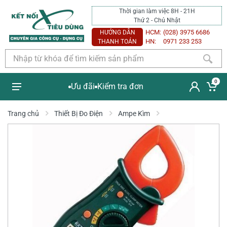
Thời gian làm việc 8H - 21H
Thứ 2 - Chủ Nhật
HCM:
(028) 3975 6686
HƯỚNG DẪN
HN:
0971 233 253
THANH TOÁN
0
Ưu đãi
Kiểm tra đơn
Trang chủ
Thiết Bị Đo Điện
Ampe Kìm