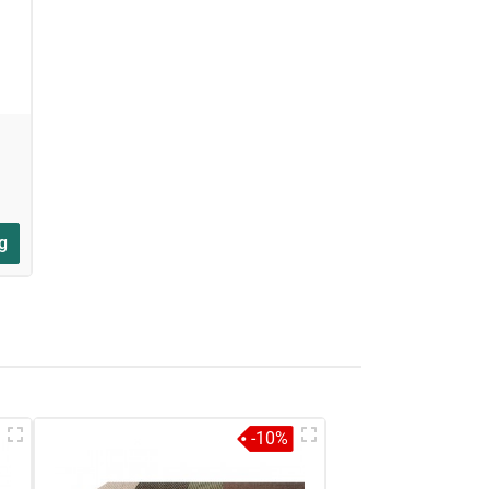
g
-10%