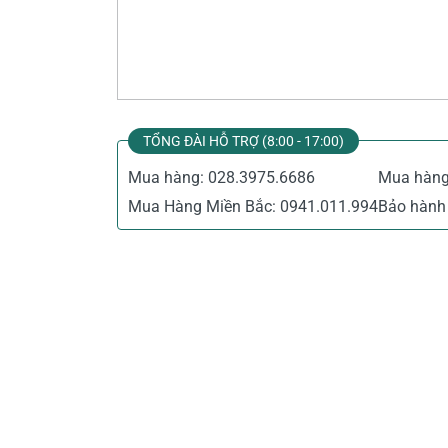
Thiết Bị Đo Điện
Thước Đo Laser
Đồ Bảo Hộ Lao Động
TỔNG ĐÀI HỖ TRỢ (8:00 - 17:00)
Mua hàng:
028.3975.6686
Mua hàn
Mua Hàng Miền Bắc:
0941.011.994
Bảo hành 