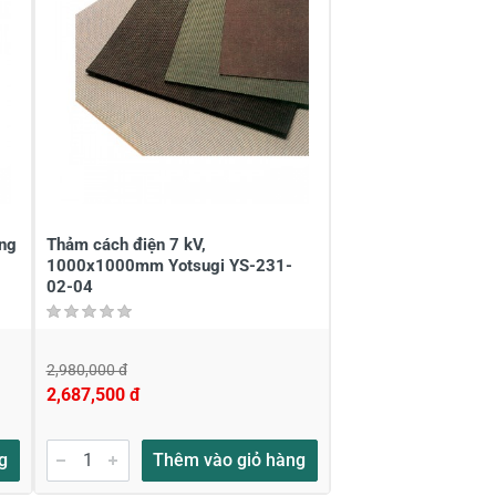
ng
Thảm cách điện 7 kV,
1000x1000mm Yotsugi YS-231-
02-04
2,980,000 đ
2,687,500 đ
g
Thêm vào giỏ hàng