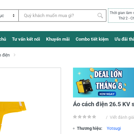
Thời gian làm 
Thứ 2 - C
chủ
Tư vấn kết nối
Khuyến mãi
Combo tiết kiệm
Ưu đãi th
 điện
Áo cách điện 26.5 KV 
/
Viết đánh giá
Thương hiệu:
Yotsugi