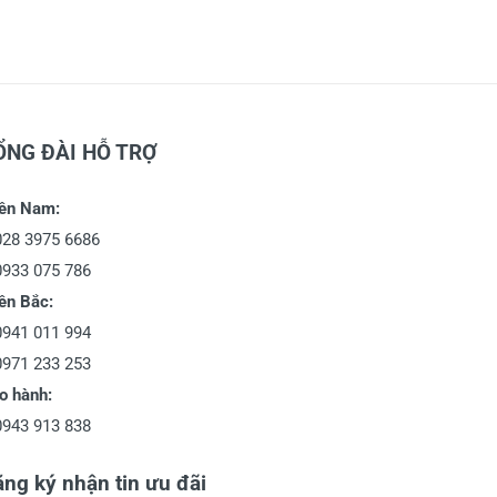
ỔNG ĐÀI HỖ TRỢ
ền Nam:
028 3975 6686
0933 075 786
ền Bắc:
0941 011 994
0971 233 253
o hành:
0943 913 838
ng ký nhận tin ưu đãi