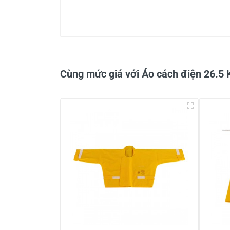
0/5
Cùng mức giá với Áo cách điện 26.5
Viết nhận xét về sản phẩm
Đánh giá sao
Họ v
Viết nhận xét của bạn vào bên dư