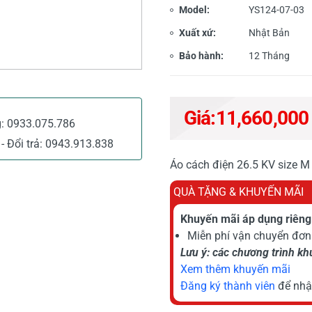
Model:
YS124-07-03
Xuất xứ:
Nhật Bản
Bảo hành:
12 Tháng
Giá:
11,660,000
g:
0933.075.786
- Đổi trả:
0943.913.838
Áo cách điện 26.5 KV size M
QUÀ TẶNG & KHUYẾN MÃI
Khuyến mãi áp dụng riêng 
Miễn phí vận chuyển đơn 
Lưu ý: các chương trình k
Xem thêm khuyến mãi
Đăng ký thành viên
để nhậ