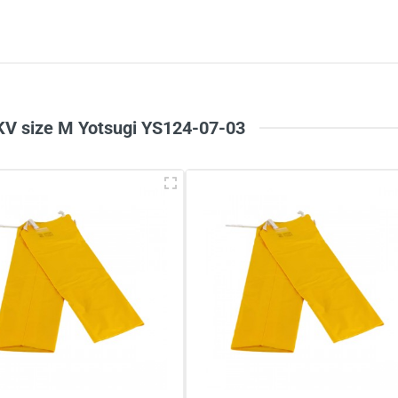
5
-
4
-
Chi
3
-
2
-
1
-
 KV size M Yotsugi YS124-07-03
à tên
*
Tiêu đề của nhận xét
*
ới
*