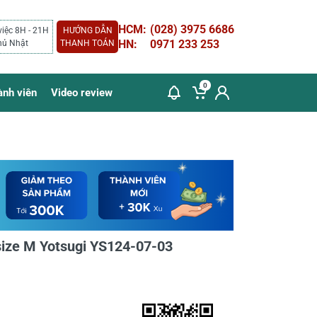
HCM:
(028) 3975 6686
việc 8H - 21H
HƯỚNG DẪN
HN:
0971 233 253
hủ Nhật
THANH TOÁN
0
ành viên
Video review
size M Yotsugi YS124-07-03