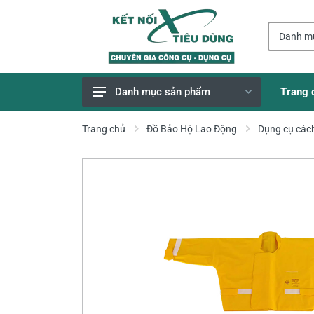
Trang 
Danh mục sản phẩm
Giao Hàng Miễn Phí
Trang chủ
Đồ Bảo Hộ Lao Động
Dụng cụ cách
Công Cụ, Dụng Cụ
Thiết Bị Dùng Pin
Dụng Cụ Điện
Thiết Bị Nâng Đỡ
Thang nhôm
Phụ Tùng, Linh Kiện
Máy Hàn & Phụ Kiện