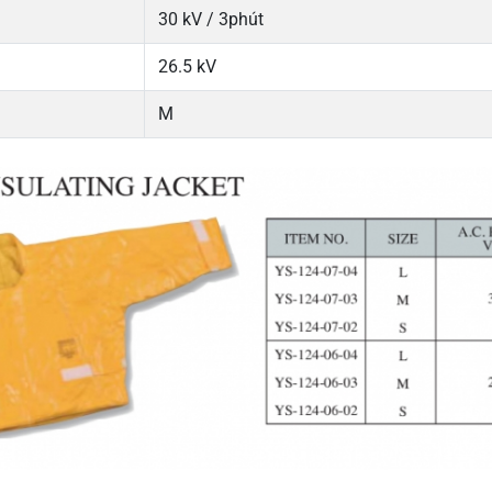
30 kV / 3phút
26.5 kV
M