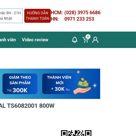
HCM:
(028) 3975 6686
việc 8H - 21H
HƯỚNG DẪN
HN:
0971 233 253
hủ Nhật
THANH TOÁN
0
ành viên
Video review
TAL TS6082001 800W