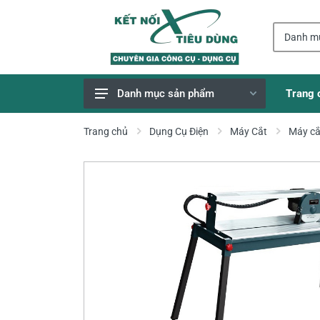
Trang 
Danh mục sản phẩm
Giao Hàng Miễn Phí
Trang chủ
Dụng Cụ Điện
Máy Cắt
Máy cắ
Công Cụ, Dụng Cụ
Thiết Bị Dùng Pin
Dụng Cụ Điện
Thiết Bị Nâng Đỡ
Thang nhôm
Phụ Tùng, Linh Kiện
Máy Hàn & Phụ Kiện