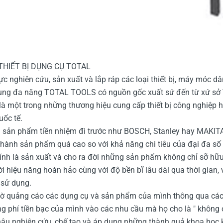
HIẾT BỊ DỤNG CỤ TOTAL
c nghiên cứu, sản xuất và lắp ráp các loại thiết bị, máy móc dâ
ng đa năng TOTAL TOOLS có nguồn gốc xuất sứ đến từ xứ sở T
là một trong những thương hiệu cung cấp thiết bị công nghiệp
uốc tế.
sản phẩm tiền nhiệm đi trước như BOSCH, Stanley hay MAKITA..
hành sản phẩm quá cao so với khả năng chi tiêu của đại đa số n
nh là sản xuất và cho ra đời những sản phẩm không chỉ sỡ hữ
i hiệu năng hoàn hảo cùng với độ bền bĩ lâu dài qua thời gian,
 sử dụng.
 quảng cáo các dụng cụ và sản phẩm của mình thông qua các p
 phí tiền bạc của mình vào các nhu cầu mà họ cho là " không c
âu nghiên cứu, chế tạo và áp dụng những thành quả khoa học kỹ