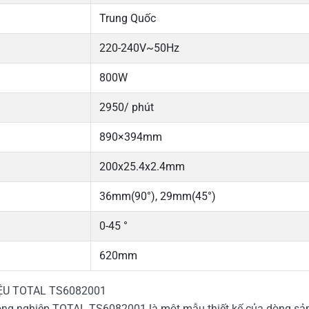
Trung Quốc
220-240V~50Hz
800W
2950/ phút
890×394mm
200x25.4x2.4mm
36mm(90°), 29mm(45°)
0-45 °
620mm
ỆU TOTAL TS6082001
công nghiệp TOTAL TS6082001 là một mẫu thiết kế của dòng sả