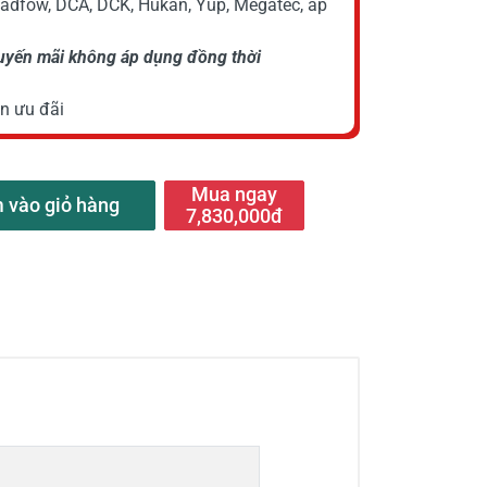
Wadfow, DCA, DCK, Hukan, Yup, Megatec, áp
huyến mãi không áp dụng đồng thời
n ưu đãi
Mua ngay
 vào giỏ hàng
7,830,000đ