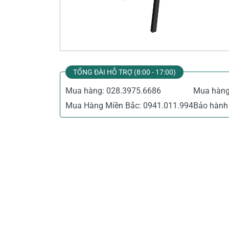
Thiết Bị Đo Điện
Thước Đo Laser
Đồ Bảo Hộ Lao Động
TỔNG ĐÀI HỖ TRỢ (8:00 - 17:00)
Mua hàng:
028.3975.6686
Mua hàn
Mua Hàng Miền Bắc:
0941.011.994
Bảo hành 