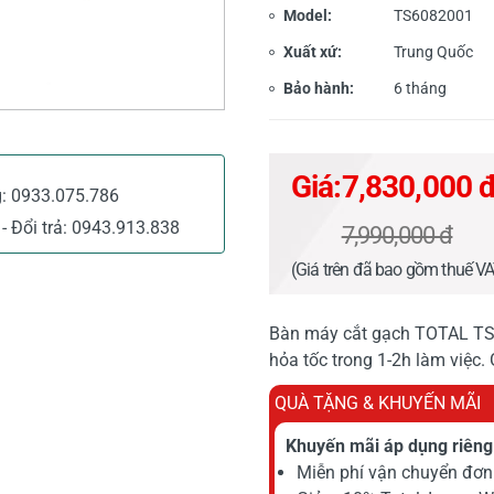
Model:
TS6082001
Xuất xứ:
Trung Quốc
Bảo hành:
6 tháng
Giá:
7,830,000 
g:
0933.075.786
- Đổi trả:
0943.913.838
7,990,000 đ
(Giá trên đã bao gồm thuế V
Bàn máy cắt gạch TOTAL TS
hỏa tốc trong 1-2h làm việc.
QUÀ TẶNG & KHUYẾN MÃI
Khuyến mãi áp dụng riêng 
Miễn phí vận chuyển đơn 