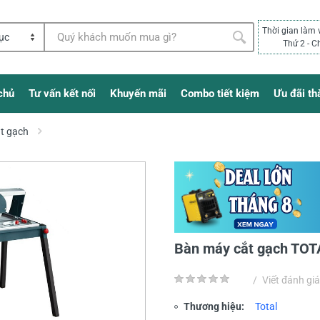
Thời gian làm 
Thứ 2 - C
chủ
Tư vấn kết nối
Khuyến mãi
Combo tiết kiệm
Ưu đãi th
t gạch
Bàn máy cắt gạch TO
/
Viết đánh giá
Thương hiệu:
Total