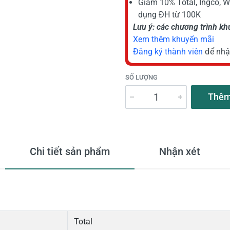
Giảm 10% Total, Ingco, 
dụng ĐH từ 100K
Lưu ý: các chương trình k
Xem thêm khuyến mãi
Đăng ký thành viên
để nhậ
SỐ LƯỢNG
Thêm
Chi tiết sản phẩm
Nhận xét
Total