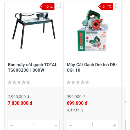
-3%
-31%
Viết nhận xét về sản phẩm
Đánh giá sao
Họ và tên
*
Bàn máy cắt gạch TOTAL
Máy Cắt Gạch Dekton DK-
Má
TS6082001 800W
CG110
1
Tiêu đề của nhận xét
*
Viết nhận xét của bạn vào bên dưới
*
7,990,000 đ
999,000 đ
88
7,830,000 đ
699,000 đ
7
Đã bán: 3