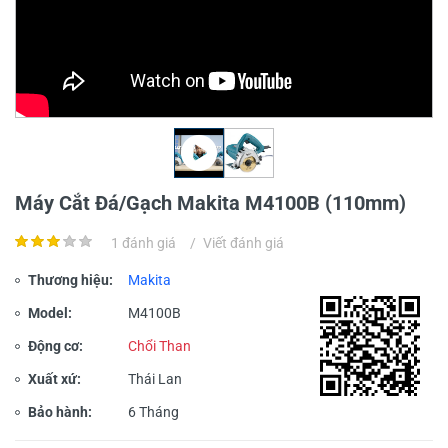
Máy Cắt Đá/Gạch Makita M4100B (110mm)
1 đánh giá
/
Viết đánh giá
Thương hiệu:
Makita
Model:
M4100B
Động cơ:
Chổi Than
Xuất xứ:
Thái Lan
Bảo hành:
6 Tháng