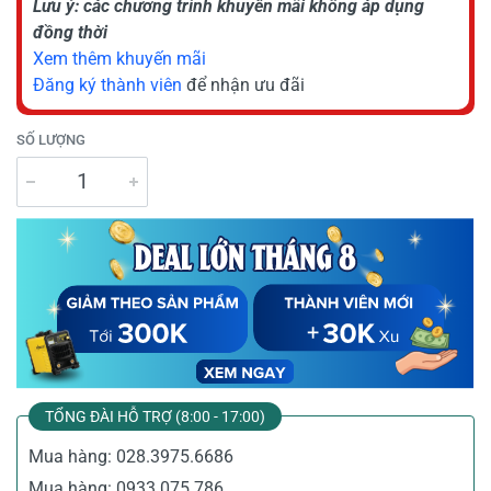
Lưu ý: các chương trình khuyến mãi không áp dụng
đồng thời
Xem thêm khuyến mãi
Đăng ký thành viên
để nhận ưu đãi
SỐ LƯỢNG
TỔNG ĐÀI HỖ TRỢ (8:00 - 17:00)
Mua hàng:
028.3975.6686
Mua hàng:
0933.075.786