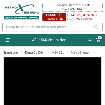
Thời gian làm việc 8H - 21H
Thứ 2 - Chủ Nhật
HCM:
(028) 3975 6686
HƯỚNG DẪN
HN:
0971 233 253
THANH TOÁN
0
Ưu đãi
Kiểm tra đơn
Trang chủ
Dụng Cụ Điện
Máy Cắt
Máy cắt gạch