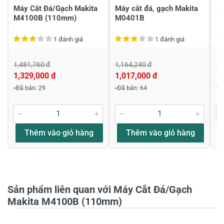
Máy Cắt Đá/Gạch Makita
Máy cắt đá, gạch Makita
Má
M4100B (110mm)
M0401B
1
1 đánh giá
1 đánh giá
1,
1,481,760 đ
1,164,240 đ
1,
1,329,000 đ
1,017,000 đ
Khách hàng nhận xét về sản phẩm
Đ
Đã bán: 29
Đã bán: 64
Phạm văn vũ
Chán
Thêm vào giỏ hàng
Thêm vào giỏ hàng
Sao mình đặt hàng online mà k thấy phản hồi gì
nhỉ, 0978876636, để mình còn biết lối order lại
18/02/2021
Sản phẩm liên quan với Máy Cắt Đá/Gạch
Makita M4100B (110mm)