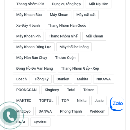
Thang Nhôm Rút
Dụng cụ tổng hợp
Mặt Nạ Hàn
Máy Khoan Búa
Máy Khoan
Máy cắt sắt
Xe Đẩy 4 bánh
Thang Nhôm Hàn Quốc
Máy Khoan Pin
Thang Nhôm Ghế
Mũi Khoan
Máy Khoan Động Lực
Máy thổi hơi nóng
Máy Hàn Bán Chạy
Thước Cuộn
Đồng Hồ Đo Vạn Năng
Thang Nhôm Gấp - Xếp
Bosch
Hồng Ký
Stanley
Makita
NIKAWA
POONGSAN
Kingtony
Total
Tolsen
MAKTEC
TOPTUL
TOP
Nikita
Jasic
Mitutoyo
SANWA
Phong Thạnh
Weldcom
SATA
Kyoritsu