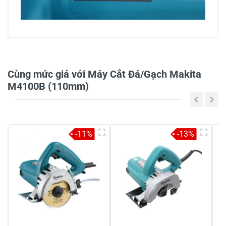
3/5
Cùng mức giá với Máy Cắt Đá/Gạch Makita
1 đánh giá
M4100B (110mm)
5
-
4
-
-11%
-13%
3
100%
2
-
1
-
Chia sẻ nhận xét về sản phẩm
Viết nhận xét của bạn