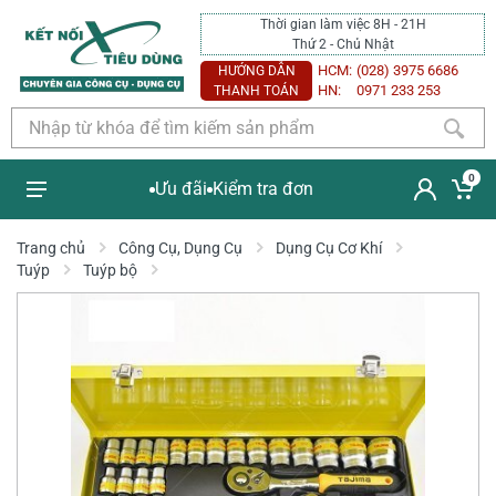
Thời gian làm việc 8H - 21H
Thứ 2 - Chủ Nhật
HCM:
(028) 3975 6686
HƯỚNG DẪN
HN:
0971 233 253
THANH TOÁN
0
Ưu đãi
Kiểm tra đơn
Trang chủ
Công Cụ, Dụng Cụ
Dụng Cụ Cơ Khí
Tuýp
Tuýp bộ