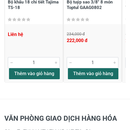
Bộ khẩu 18 chi tiết Tajima
Bộ tuýp sao 3/8" 8 món
Bô
TS-18
Toptul GAAG0802
T
Liên hệ
234,000 đ
31
222,000 đ
2
Thêm vào giỏ hàng
Thêm vào giỏ hàng
VĂN PHÒNG GIAO DỊCH HÀNG HÓA