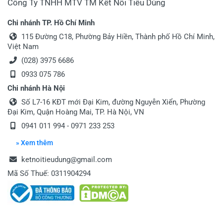
Công Ty TNHH MTV TM Kết Nối Tiêu Dùng
Chi nhánh TP. Hồ Chí Minh
115 Đường C18, Phường Bảy Hiền, Thành phố Hồ Chí Minh,
Việt Nam
(028) 3975 6686
0933 075 786
Chi nhánh Hà Nội
Số L7-16 KĐT mới Đại Kim, đường Nguyễn Xiển, Phường
Đại Kim, Quận Hoàng Mai, TP. Hà Nội, VN
0941 011 994 - 0971 233 253
» Xem thêm
ketnoitieudung@gmail.com
Mã Số Thuế: 0311904294