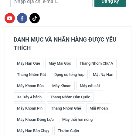
Đăng ký
DANH MỤC VÀ NHÃN HÀNG ĐƯỢC YÊU
THÍCH
Máy Hàn Que
Máy Mài Góc
Thang Nhôm Chữ A
Thang Nhôm Rút
Dụng cụ tổng hợp
Mặt Nạ Hàn
Máy Khoan Búa
Máy Khoan
Máy cắt sắt
Xe Đẩy 4 bánh
Thang Nhôm Hàn Quốc
Máy Khoan Pin
Thang Nhôm Ghế
Mũi Khoan
Máy Khoan Động Lực
Máy thổi hơi nóng
Máy Hàn Bán Chạy
Thước Cuộn