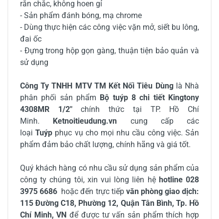
rắn chắc, không hoen gỉ
- Sản phẩm đánh bóng, mạ chrome
- Dùng thực hiện các công việc vặn mở, siết bu lông,
đai ốc
- Đựng trong hộp gọn gàng, thuận tiện bảo quản và
sử dụng
Công Ty TNHH MTV TM Kết Nối Tiêu Dùng
là Nhà
phân phối sản phẩm
Bộ tuýp 8 chi tiết Kingtony
4308MR 1/2"
chính thức tại TP. Hồ Chí
Minh.
Ketnoitieudung.vn
cung cấp các
loại
Tuýp
phục vụ cho mọi nhu cầu công việc. Sản
phẩm đảm bảo chất lượng, chính hãng và giá tốt.
Quý khách hàng có nhu cầu sử dụng sản phẩm của
công ty chúng tôi, xin vui lòng liên hệ
hotline 028
3975 6686
hoặc đến trực tiếp
văn phòng giao dịch:
115 Đường C18, Phường 12, Quận Tân Bình, Tp. Hồ
Chí Minh, VN
để được tư vấn sản phẩm thích hợp