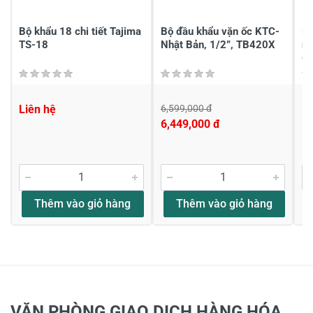
Gửi nhận xét
Bộ khẩu 18 chi tiết Tajima
Bộ đầu khẩu vặn ốc KTC-
Bộ
TS-18
Nhật Bản, 1/2”, TB420X
me
6
Liên hệ
6,599,000 đ
5,
6,449,000 đ
Thêm vào giỏ hàng
Thêm vào giỏ hàng
VĂN PHÒNG GIAO DỊCH HÀNG HÓA