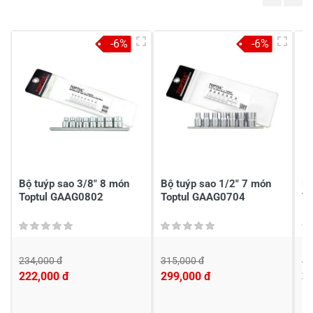
5
-
4
-
-6%
-6%
3
-
2
-
1
-
Chia sẻ nhận xét về sản phẩm
Viết nhận xét của bạn
Bộ tuýp sao 3/8" 8 món
Bộ tuýp sao 1/2" 7 món
Bô
Toptul GAAG0802
Toptul GAAG0704
T
234,000 đ
315,000 đ
40
222,000 đ
299,000 đ
3
Viết nhận xét về sản phẩm