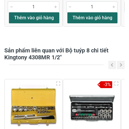
Đánh giá sao
Thêm vào giỏ hàng
Thêm vào giỏ hàng
Họ và tên
*
Sản phẩm liên quan với Bộ tuýp 8 chi tiết
Tiêu đề của nhận xét
*
Kingtony 4308MR 1/2"
Viết nhận xét của bạn vào bên dưới
*
-3%