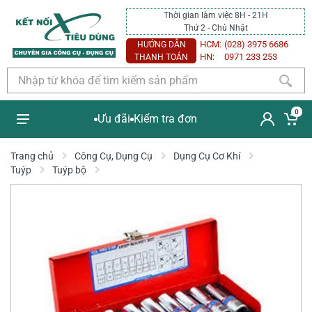
Thời gian làm việc 8H - 21H
Thứ 2 - Chủ Nhật
HCM:
(028) 3975 6686
HƯỚNG DẪN
HN:
0971 233 253
THANH TOÁN
0
Ưu đãi
Kiểm tra đơn
Trang chủ
Công Cụ, Dụng Cụ
Dụng Cụ Cơ Khí
Tuýp
Tuýp bộ