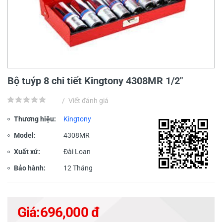
Bộ tuýp 8 chi tiết Kingtony 4308MR 1/2"
/
Viết đánh giá
Thương hiệu:
Kingtony
Model:
4308MR
Xuất xứ:
Đài Loan
Bảo hành:
12 Tháng
Giá:
696,000 đ