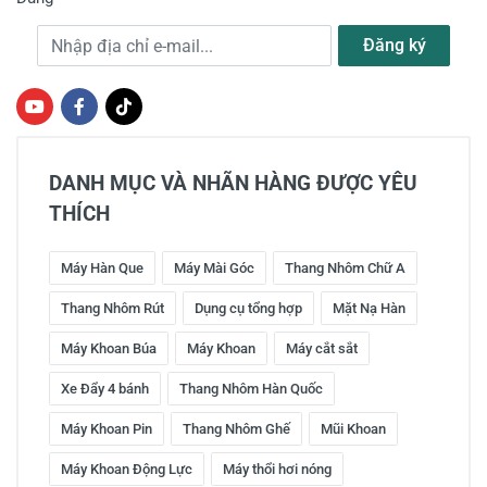
Địa chỉ e-mail
Đăng ký
DANH MỤC VÀ NHÃN HÀNG ĐƯỢC YÊU
THÍCH
Máy Hàn Que
Máy Mài Góc
Thang Nhôm Chữ A
Thang Nhôm Rút
Dụng cụ tổng hợp
Mặt Nạ Hàn
Máy Khoan Búa
Máy Khoan
Máy cắt sắt
Xe Đẩy 4 bánh
Thang Nhôm Hàn Quốc
Máy Khoan Pin
Thang Nhôm Ghế
Mũi Khoan
Máy Khoan Động Lực
Máy thổi hơi nóng