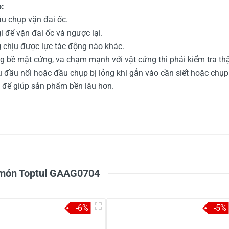
p:
ầu chụp vặn đai ốc.
để vặn đai ốc và ngược lại.
 chịu được lực tác động nào khác.
 bề mặt cứng, va chạm mạnh với vật cứng thì phải kiểm tra thậ
đầu nối hoặc đầu chụp bị lỏng khi gắn vào cần siết hoặc chụp
o để giúp sản phẩm bền lâu hơn.
5
-
4
-
Chi
3
-
2
-
1
-
7 món Toptul GAAG0704
-6%
-5%