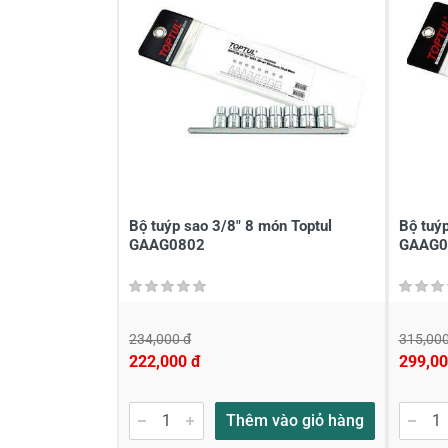
Viết nhận xét về sản phẩm
Đánh giá sao
Họ v
Viết nhận xét của bạn vào bên dư
Bộ tuýp sao 3/8" 8 món Toptul
Bộ tuy
GAAG0802
GAAG0
234,000 đ
315,000
222,000 đ
299,00
Gửi nhận xét
Thêm vào giỏ hàng