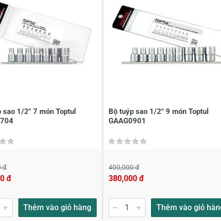
à tên
*
Tiêu đề của nhận xét
*
ới
*
́p sao 1/2" 7 món Toptul
Bộ tuýp sao 1/2" 9 món Toptul
704
GAAG0901
 đ
400,000 đ
0 đ
380,000 đ
Thêm vào giỏ hàng
Thêm vào giỏ hàn