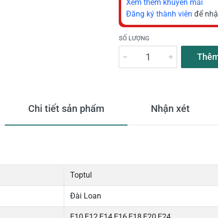
Xem thêm khuyến mãi
Đăng ký thành viên
để nhậ
SỐ LƯỢNG
Thêm
Chi tiết sản phẩm
Nhận xét
Toptul
Đài Loan
E10,E12,E14,E16,E18,E20,E24