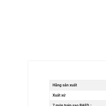
Hãng sản xuất
Xuất xứ
7 món tuýp sao BAED：