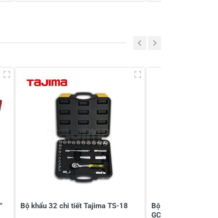
"
Bộ khẩu 32 chi tiết Tajima TS-18
Bộ đầu tuýp 1/4" 
GCAI2403