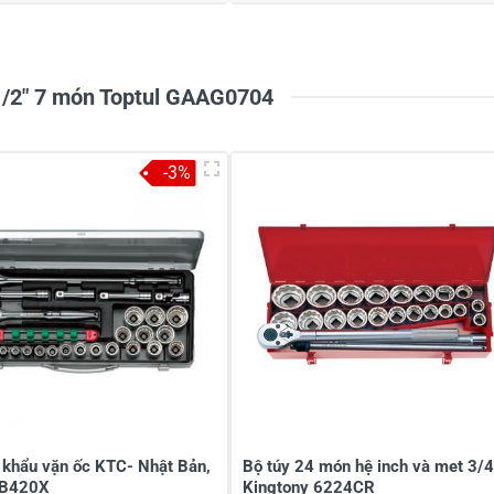
 1/2" 7 món Toptul GAAG0704
-3%
 khẩu vặn ốc KTC- Nhật Bản,
Bộ túy 24 món hệ inch và met 3/4
TB420X
Kingtony 6224CR