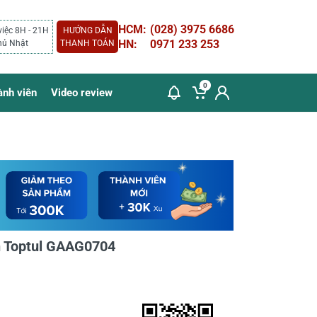
HCM:
(028) 3975 6686
việc 8H - 21H
HƯỚNG DẪN
HN:
0971 233 253
hủ Nhật
THANH TOÁN
0
ành viên
Video review
ón Toptul GAAG0704