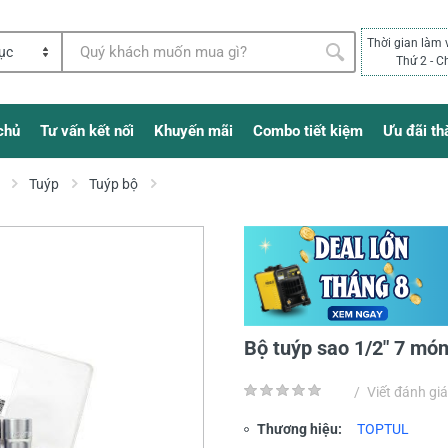
Thời gian làm 
Thứ 2 - C
chủ
Tư vấn kết nối
Khuyến mãi
Combo tiết kiệm
Ưu đãi th
Tuýp
Tuýp bộ
Bộ tuýp sao 1/2" 7 m
/
Viết đánh giá
Thương hiệu:
TOPTUL