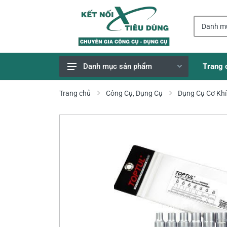
Trang 
Danh mục sản phẩm
Giao Hàng Miễn Phí
Trang chủ
Công Cụ, Dụng Cụ
Dụng Cụ Cơ Khí
Công Cụ, Dụng Cụ
Thiết Bị Dùng Pin
Dụng Cụ Điện
Thiết Bị Nâng Đỡ
Thang nhôm
Phụ Tùng, Linh Kiện
Máy Hàn & Phụ Kiện