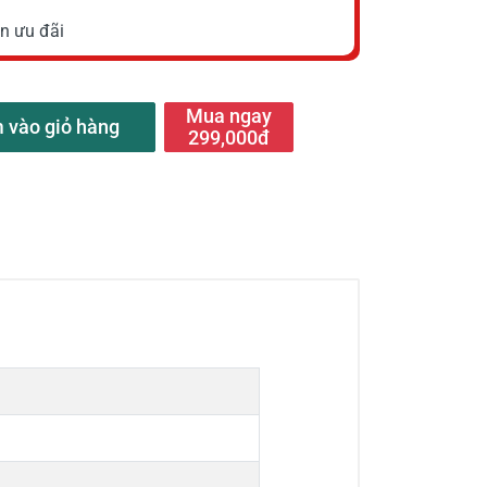
n ưu đãi
Mua ngay
 vào giỏ hàng
299,000đ