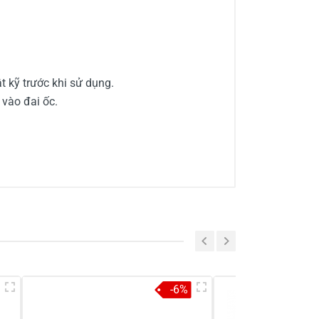
t kỹ trước khi sử dụng.
 vào đai ốc.
a sẻ nhận xét về sản phẩm
Viết nhận xét của bạn
-6%