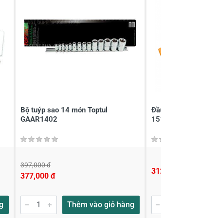
Bộ tuýp sao 14 món Toptul
Đầu tuýp tự động 1
GAAR1402
15150
397,000 đ
312,000 đ
377,000 đ
g
Thêm vào giỏ hàng
Thêm