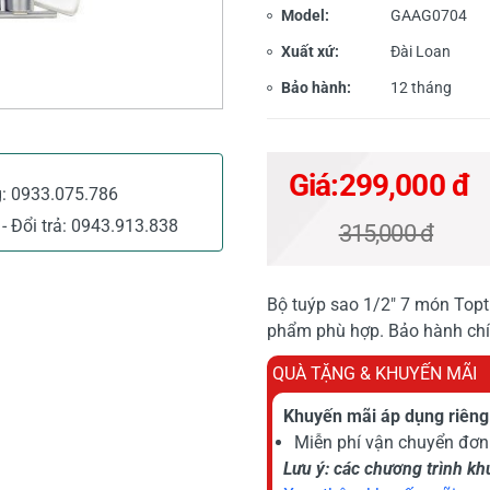
Model:
GAAG0704
Xuất xứ:
Đài Loan
Bảo hành:
12 tháng
Giá:
299,000 đ
g:
0933.075.786
- Đổi trả:
0943.913.838
315,000 đ
Bộ tuýp sao 1/2" 7 món Toptu
phẩm phù hợp. Bảo hành c
QUÀ TẶNG & KHUYẾN MÃI
Khuyến mãi áp dụng riêng 
Miễn phí vận chuyển đơn 
Lưu ý: các chương trình k