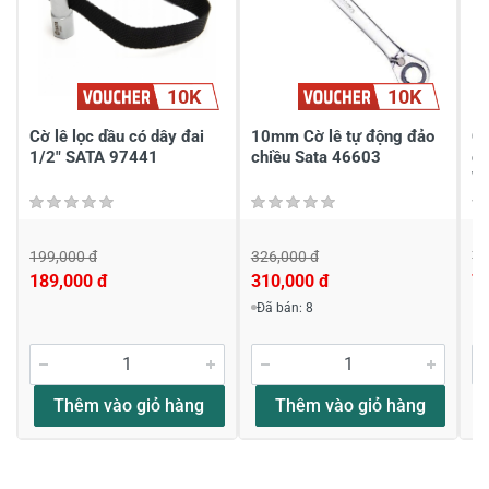
Chia sẻ nhận xét về sản phẩm
10K
10K
Viết nhận xét của bạn
Cờ lê lọc dầu có dây đai
10mm Cờ lê tự động đảo
Cờ
1/2" SATA 97441
chiều Sata 46603
có
W
199,000 đ
326,000 đ
77
189,000 đ
310,000 đ
7
Viết nhận xét về sản phẩm
Đã bán: 8
Đánh giá sao
Thêm vào giỏ hàng
Thêm vào giỏ hàng
Họ và tên
*