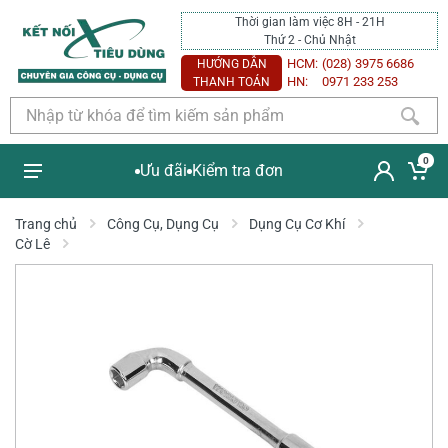
Thời gian làm việc 8H - 21H
Thứ 2 - Chủ Nhật
HCM:
(028) 3975 6686
HƯỚNG DẪN
HN:
0971 233 253
THANH TOÁN
0
Ưu đãi
Kiểm tra đơn
Trang chủ
Công Cụ, Dụng Cụ
Dụng Cụ Cơ Khí
Cờ Lê