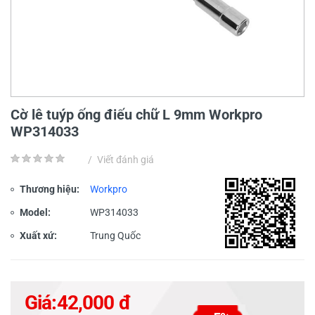
Cờ lê tuýp ống điếu chữ L 9mm Workpro
WP314033
/
Viết đánh giá
Thương hiệu:
Workpro
Model:
WP314033
Xuất xứ:
Trung Quốc
Giá:
42,000 đ