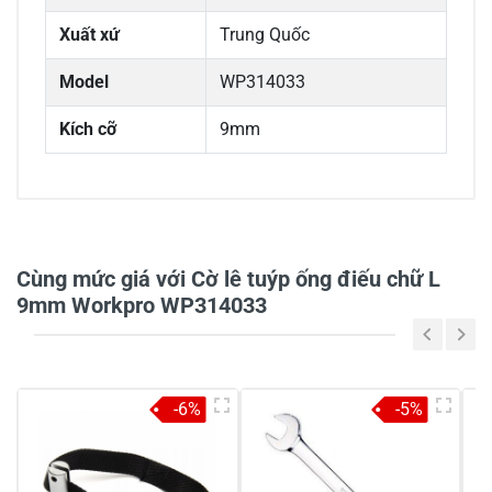
Xuất xứ
Trung Quốc
Model
WP314033
Kích cỡ
9mm
0/5
Cùng mức giá với Cờ lê tuýp ống điếu chữ L
9mm Workpro WP314033
5
-
4
-
-6%
-5%
3
-
2
-
1
-