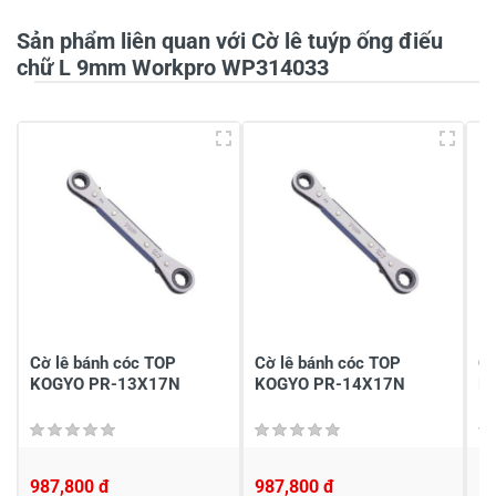
Sản phẩm liên quan với Cờ lê tuýp ống điếu
Tiêu đề của nhận xét
*
chữ L 9mm Workpro WP314033
Viết nhận xét của bạn vào bên dưới
*
Gửi nhận xét
Cờ lê bánh cóc TOP
Cờ lê bánh cóc TOP
Cờ
KOGYO PR-13X17N
KOGYO PR-14X17N
K
987,800 đ
987,800 đ
1,