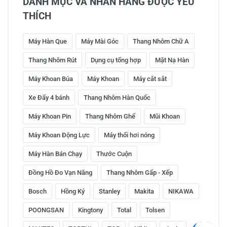
DANH MỤC VÀ NHÃN HÀNG ĐƯỢC YÊU
THÍCH
Máy Hàn Que
Máy Mài Góc
Thang Nhôm Chữ A
Thang Nhôm Rút
Dụng cụ tổng hợp
Mặt Nạ Hàn
Máy Khoan Búa
Máy Khoan
Máy cắt sắt
Xe Đẩy 4 bánh
Thang Nhôm Hàn Quốc
Máy Khoan Pin
Thang Nhôm Ghế
Mũi Khoan
Máy Khoan Động Lực
Máy thổi hơi nóng
Máy Hàn Bán Chạy
Thước Cuộn
Đồng Hồ Đo Vạn Năng
Thang Nhôm Gấp - Xếp
Bosch
Hồng Ký
Stanley
Makita
NIKAWA
POONGSAN
Kingtony
Total
Tolsen