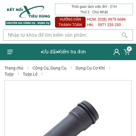
Thời gian làm việc 8H - 21H
Thứ 2 - Chủ Nhật
HCM:
(028) 3975 6686
HƯỚNG DẪN
HN:
0971 233 253
THANH TOÁN
0
Ưu đãi
Kiểm tra đơn
Trang chủ
Công Cụ, Dụng Cụ
Dụng Cụ Cơ Khí
Tuýp
Tuýp Lẻ