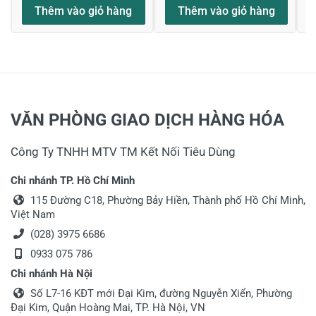
Thêm vào giỏ hàng
Thêm vào giỏ hàng
Họ và tên
*
Tiêu đề của nhận xét
*
VĂN PHÒNG GIAO DỊCH HÀNG HÓA
Công Ty TNHH MTV TM Kết Nối Tiêu Dùng
Viết nhận xét của bạn vào bên dưới
*
Chi nhánh TP. Hồ Chí Minh
115 Đường C18, Phường Bảy Hiền, Thành phố Hồ Chí Minh,
Việt Nam
(028) 3975 6686
0933 075 786
Chi nhánh Hà Nội
Gửi nhận xét
Số L7-16 KĐT mới Đại Kim, đường Nguyễn Xiển, Phường
Đại Kim, Quận Hoàng Mai, TP. Hà Nội, VN