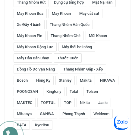
Thang Nhôm Rút
Dụng cụ tổng hợp
Mặt Nạ Hàn
Máy Khoan Búa
Máy Khoan
Máy cắt sắt
Xe Đẩy 4 bánh
Thang Nhôm Hàn Quốc
Máy Khoan Pin
Thang Nhôm Ghế
Mũi Khoan
Máy Khoan Động Lực
Máy thổi hơi nóng
Máy Hàn Bán Chạy
Thước Cuộn
Đồng Hồ Đo Vạn Năng
Thang Nhôm Gấp - Xếp
Bosch
Hồng Ký
Stanley
Makita
NIKAWA
POONGSAN
Kingtony
Total
Tolsen
MAKTEC
TOPTUL
TOP
Nikita
Jasic
Mitutoyo
SANWA
Phong Thạnh
Weldcom
SATA
Kyoritsu