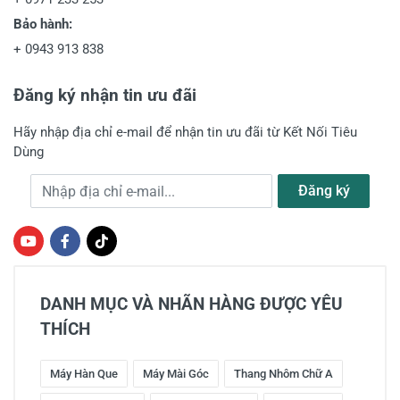
Bảo hành:
+
0943 913 838
Đăng ký nhận tin ưu đãi
Hãy nhập địa chỉ e-mail để nhận tin ưu đãi từ Kết Nối Tiêu
Dùng
Địa chỉ e-mail
Đăng ký
DANH MỤC VÀ NHÃN HÀNG ĐƯỢC YÊU
THÍCH
Máy Hàn Que
Máy Mài Góc
Thang Nhôm Chữ A