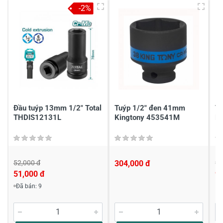
4
-
-2%
3
-
2
-
1
-
Chia sẻ nhận xét về sản phẩm
Viết nhận xét của bạn
Đầu tuýp 13mm 1/2" Total
Tuýp 1/2" đen 41mm
Tu
THDIS12131L
Kingtony 453541M
B
52,000 đ
304,000 đ
9,
51,000 đ
9,
Viết nhận xét về sản phẩm
Đã bán: 9
Đánh giá sao