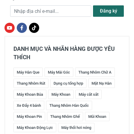
Địa chỉ e-mail
Đăng ký
DANH MỤC VÀ NHÃN HÀNG ĐƯỢC YÊU
THÍCH
Máy Hàn Que
Máy Mài Góc
Thang Nhôm Chữ A
Thang Nhôm Rút
Dụng cụ tổng hợp
Mặt Nạ Hàn
Máy Khoan Búa
Máy Khoan
Máy cắt sắt
Xe Đẩy 4 bánh
Thang Nhôm Hàn Quốc
Máy Khoan Pin
Thang Nhôm Ghế
Mũi Khoan
Máy Khoan Động Lực
Máy thổi hơi nóng