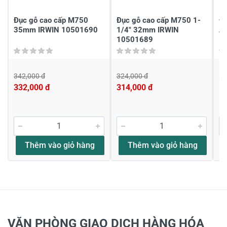
Viết nhận xét của bạn
Đục gỗ cao cấp M750
Đục gỗ cao cấp M750 1-
Đ
35mm IRWIN 10501690
1/4" 32mm IRWIN
A
10501689
342,000 đ
324,000 đ
5
332,000 đ
314,000 đ
Viết nhận xét về sản phẩm
Đánh giá sao
Thêm vào giỏ hàng
Thêm vào giỏ hàng
Họ và tên
*
Tiêu đề của nhận xét
*
VĂN PHÒNG GIAO DỊCH HÀNG HÓA