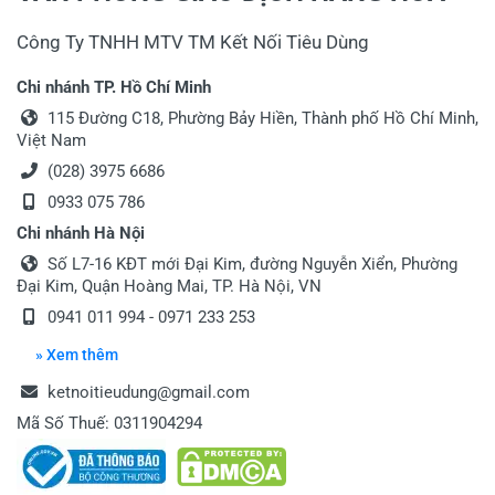
Công Ty TNHH MTV TM Kết Nối Tiêu Dùng
Viết nhận xét của bạn vào bên dưới
*
Chi nhánh TP. Hồ Chí Minh
115 Đường C18, Phường Bảy Hiền, Thành phố Hồ Chí Minh,
Việt Nam
(028) 3975 6686
0933 075 786
Chi nhánh Hà Nội
Gửi nhận xét
Số L7-16 KĐT mới Đại Kim, đường Nguyễn Xiển, Phường
Đại Kim, Quận Hoàng Mai, TP. Hà Nội, VN
0941 011 994
-
0971 233 253
» Xem thêm
ketnoitieudung@gmail.com
Mã Số Thuế: 0311904294