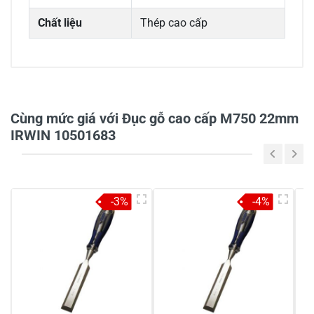
Chất liệu
Thép cao cấp
0/5
Cùng mức giá với Đục gỗ cao cấp M750 22mm
IRWIN 10501683
5
-
4
-
-3%
-4%
3
-
2
-
1
-
Chia sẻ nhận xét về sản phẩm