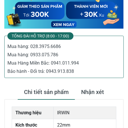
TỔNG ĐÀI HỖ TRỢ (8:00 - 17:00)
Mua hàng:
028.3975.6686
Mua hàng:
0933.075.786
Mua Hàng Miền Bắc:
0941.011.994
Bảo hành - Đổi trả:
0943.913.838
Chi tiết sản phẩm
Nhận xét
Thương hiệu
IRWIN
Kích thước
22mm