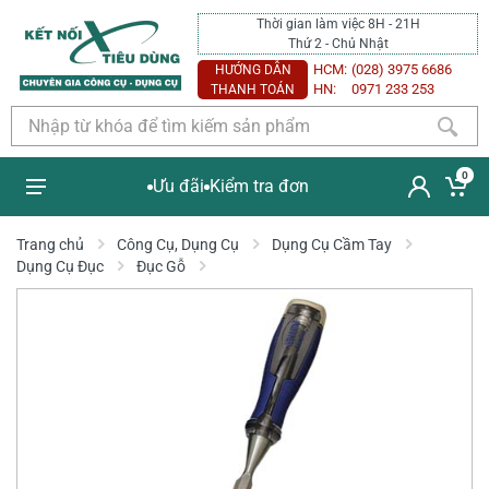
Thời gian làm việc 8H - 21H
Thứ 2 - Chủ Nhật
HCM:
(028) 3975 6686
HƯỚNG DẪN
HN:
0971 233 253
THANH TOÁN
0
Ưu đãi
Kiểm tra đơn
Trang chủ
Công Cụ, Dụng Cụ
Dụng Cụ Cầm Tay
Dụng Cụ Đục
Đục Gỗ