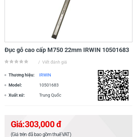
Đục gỗ cao cấp M750 22mm IRWIN 10501683
/
Viết đánh giá
Thương hiệu:
IRWIN
Model:
10501683
Xuất xứ:
Trung Quốc
Giá:
303,000 đ
(Giá trên đã bao gồm thuế VAT)