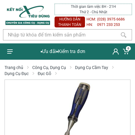
Thời gian làm việc 8H - 21H
Thứ 2 - Chủ Nhật
HCM:
(028) 3975 6686
HƯỚNG DẪN
HN:
0971 233 253
THANH TOÁN
0
Ưu đãi
Kiểm tra đơn
Trang chủ
Công Cụ, Dụng Cụ
Dụng Cụ Cầm Tay
Dụng Cụ Đục
Đục Gỗ