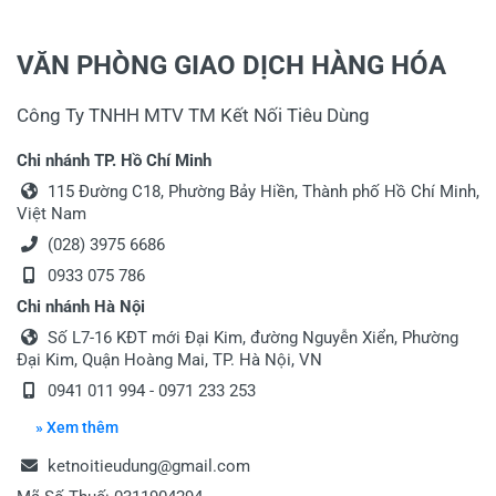
Tiêu đề của nhận xét
*
VĂN PHÒNG GIAO DỊCH HÀNG HÓA
Công Ty TNHH MTV TM Kết Nối Tiêu Dùng
Viết nhận xét của bạn vào bên dưới
*
Chi nhánh TP. Hồ Chí Minh
115 Đường C18, Phường Bảy Hiền, Thành phố Hồ Chí Minh,
Việt Nam
(028) 3975 6686
0933 075 786
Chi nhánh Hà Nội
Gửi nhận xét
Số L7-16 KĐT mới Đại Kim, đường Nguyễn Xiển, Phường
Đại Kim, Quận Hoàng Mai, TP. Hà Nội, VN
0941 011 994 - 0971 233 253
» Xem thêm
ketnoitieudung@gmail.com