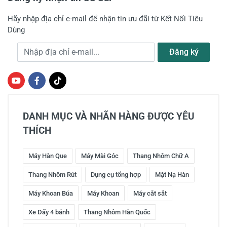
Hãy nhập địa chỉ e-mail để nhận tin ưu đãi từ Kết Nối Tiêu
Dùng
Địa chỉ e-mail
Đăng ký
DANH MỤC VÀ NHÃN HÀNG ĐƯỢC YÊU
THÍCH
Máy Hàn Que
Máy Mài Góc
Thang Nhôm Chữ A
Thang Nhôm Rút
Dụng cụ tổng hợp
Mặt Nạ Hàn
Máy Khoan Búa
Máy Khoan
Máy cắt sắt
Xe Đẩy 4 bánh
Thang Nhôm Hàn Quốc