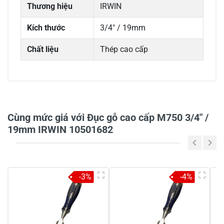
Thương hiệu
IRWIN
Kích thước
3/4" / 19mm
Chất liệu
Thép cao cấp
0/5
Cùng mức giá với Đục gỗ cao cấp M750 3/4" /
19mm IRWIN 10501682
5
-
4
-
-3%
-4%
3
-
2
-
1
-