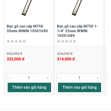
Chia sẻ nhận xét về sản phẩm
Viết nhận xét của bạn
Đục gỗ cao cấp M750
Đục gỗ cao cấp M750 1-
Đ
35mm IRWIN 10501690
1/4" 32mm IRWIN
A
10501689
342,000 đ
324,000 đ
5
332,000 đ
314,000 đ
Viết nhận xét về sản phẩm
Đánh giá sao
Thêm vào giỏ hàng
Thêm vào giỏ hàng
Họ và tên
*