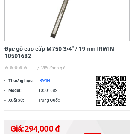
Đục gỗ cao cấp M750 3/4" / 19mm IRWIN
10501682
/
Viết đánh giá
Thương hiệu:
IRWIN
Model:
10501682
Xuất xứ:
Trung Quốc
Giá:
294,000 đ