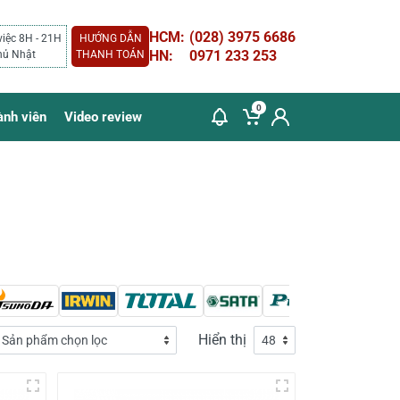
HCM:
(028) 3975 6686
việc 8H - 21H
HƯỚNG DẪN
HN:
0971 233 253
hủ Nhật
THANH TOÁN
0
ành viên
Video review
Hiển thị