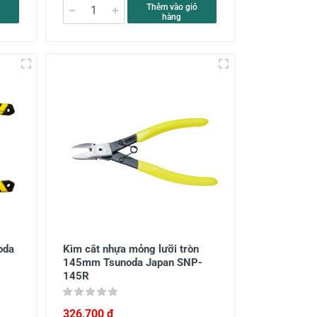
Thêm vào giỏ
hàng
oda
Kìm cắt nhựa mỏng lưỡi tròn
145mm Tsunoda Japan SNP-
145R
326,700 đ