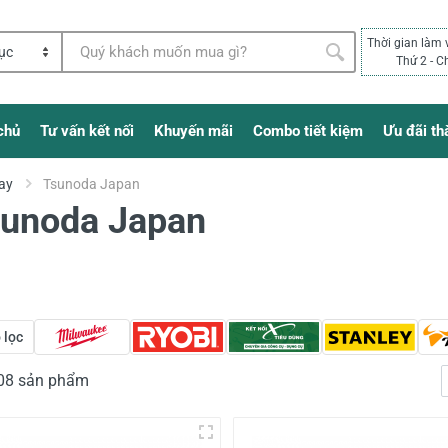
Thời gian làm 
Thứ 2 - C
chủ
Tư vấn kết nối
Khuyến mãi
Combo tiết kiệm
Ưu đãi th
ay
Tsunoda Japan
sunoda Japan
 lọc
308 sản phẩm