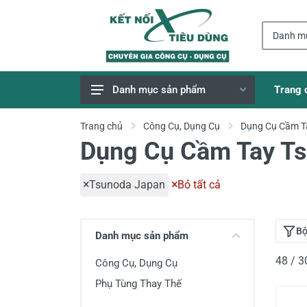
Trang 
Danh mục sản phẩm
Giao Hàng Miễn Phí
Trang chủ
Công Cụ, Dụng Cụ
Dụng Cụ Cầm T
Dụng Cụ Cầm Tay T
Công Cụ, Dụng Cụ
Thiết Bị Dùng Pin
Tsunoda Japan
Bỏ tất cả
Dụng Cụ Điện
Thiết Bị Nâng Đỡ
Bộ
Danh mục sản phẩm
Thang nhôm
48 / 
Công Cụ, Dụng Cụ
Phụ Tùng, Linh Kiện
Phụ Tùng Thay Thế
Máy Hàn & Phụ Kiện