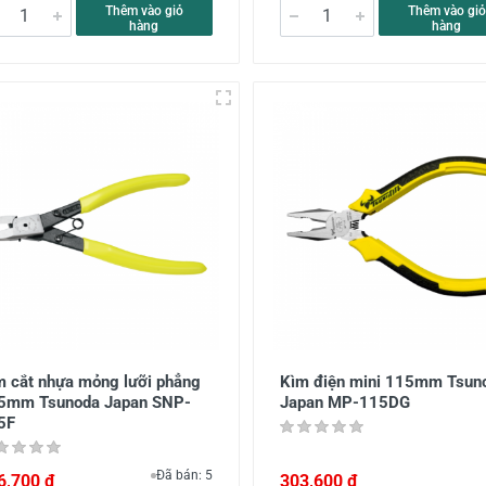
Thêm vào giỏ
Thêm vào giỏ
hàng
hàng
m cắt nhựa mỏng lưỡi phẳng
Kìm điện mini 115mm Tsun
5mm Tsunoda Japan SNP-
Japan MP-115DG
5F
Đã bán: 5
6,700 đ
303,600 đ