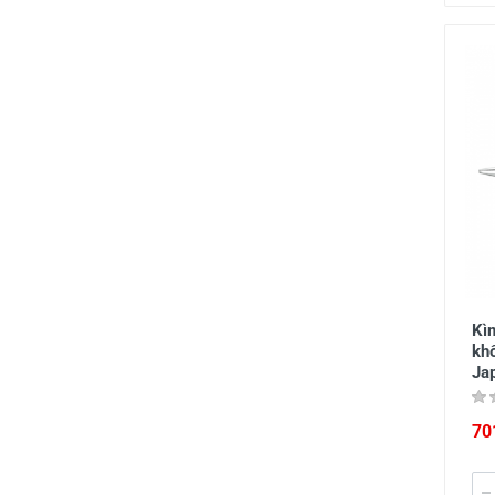
Kì
kh
Ja
70