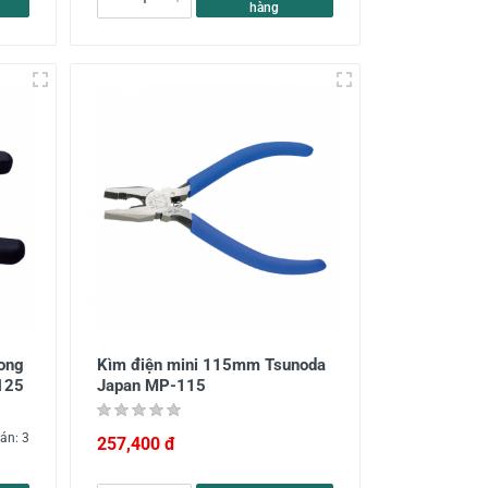
hàng
cong
Kìm điện mini 115mm Tsunoda
125
Japan MP-115
án: 3
257,400 đ