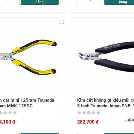
hàng
hàng
m cắt mini 125mm Tsunoda
Kìm cắt không gỉ kiểu mũi 
pan MNK-125DG
5 inch Tsunoda Japan SNB-
Đã b
4,100 đ
282,700 đ