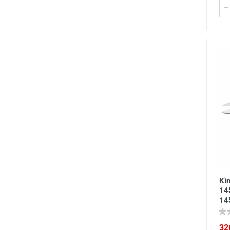
Kì
14
14
32