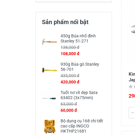
Thiết Bị Đo Điện
Thước Đo Laser
Sản phẩm nổi bật
Đồ Bảo Hộ Lao Động
450g Búa nhổ đinh
Stanley 51-271
138,000 đ
108,000 đ
930g Búa gò Stanley
56-701
Kìm
433,000 đ
Ja
420,000 đ
Tuốt nơ vít dẹp Sata
29
63402 (3x75mm)
63,000 đ
60,000 đ
Bộ dụng cụ 168 chi tiết
cao cấp INGCO
HKTHP21681