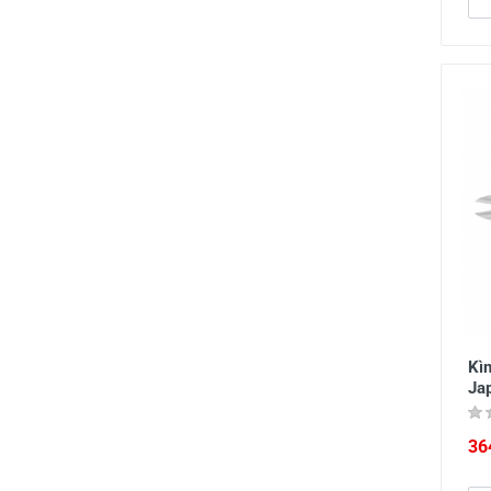
Kì
Ja
36