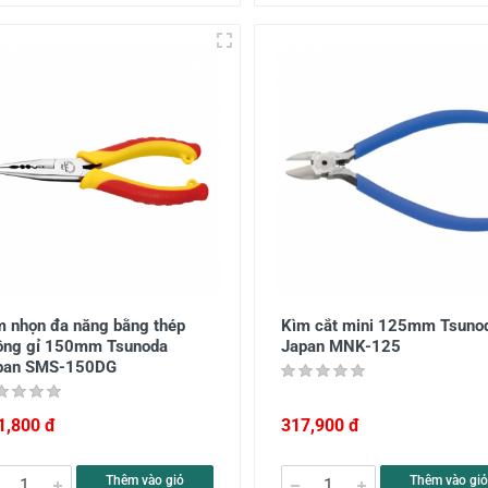
m nhọn đa năng bằng thép
Kìm cắt mini 125mm Tsuno
ông gỉ 150mm Tsunoda
Japan MNK-125
pan SMS-150DG
1,800 đ
317,900 đ
Thêm vào giỏ
Thêm vào giỏ