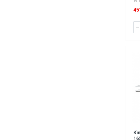
45
Kì
16