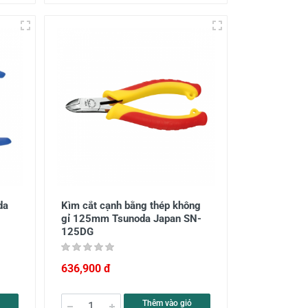
da
Kìm cắt cạnh bằng thép không
gỉ 125mm Tsunoda Japan SN-
125DG
636,900 đ
Thêm vào giỏ