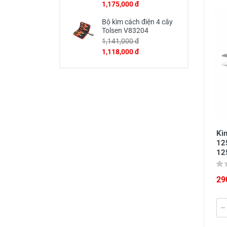
1,175,000 đ
Bộ kìm cách điện 4 cây
Tolsen V83204
1,141,000 đ
1,118,000 đ
Kìm
12
12
29