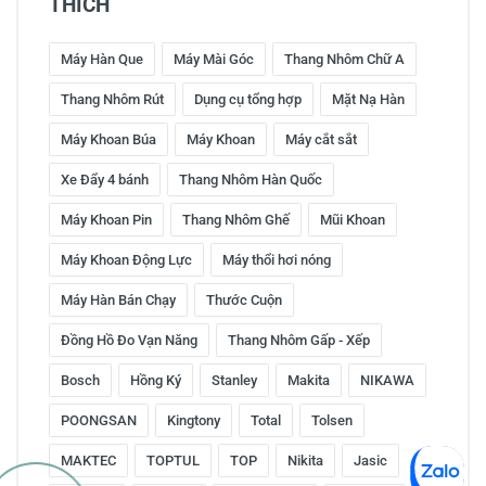
THÍCH
Máy Hàn Que
Máy Mài Góc
Thang Nhôm Chữ A
Thang Nhôm Rút
Dụng cụ tổng hợp
Mặt Nạ Hàn
Máy Khoan Búa
Máy Khoan
Máy cắt sắt
Xe Đẩy 4 bánh
Thang Nhôm Hàn Quốc
Máy Khoan Pin
Thang Nhôm Ghế
Mũi Khoan
Máy Khoan Động Lực
Máy thổi hơi nóng
Máy Hàn Bán Chạy
Thước Cuộn
Đồng Hồ Đo Vạn Năng
Thang Nhôm Gấp - Xếp
Bosch
Hồng Ký
Stanley
Makita
NIKAWA
POONGSAN
Kingtony
Total
Tolsen
MAKTEC
TOPTUL
TOP
Nikita
Jasic