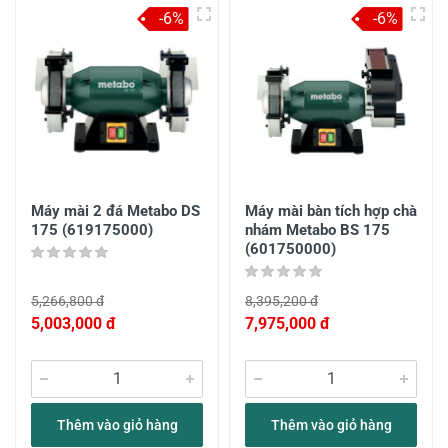
-6%
-6%
Máy mài 2 đá Metabo DS
Máy mài bàn tích hợp chà
175 (619175000)
nhám Metabo BS 175
(601750000)
5,266,800 đ
8,395,200 đ
5,003,000 đ
7,975,000 đ
Thêm vào giỏ hàng
Thêm vào giỏ hàng