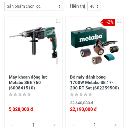
Hiển thị
-2%
Máy khoan động lực
Bộ máy đánh bóng
Metabo SBE 760
1700W Metabo SE 17-
(600841510)
200 RT Set (602259500)
22,640,000 đ
5,028,000 đ
22,190,000 đ