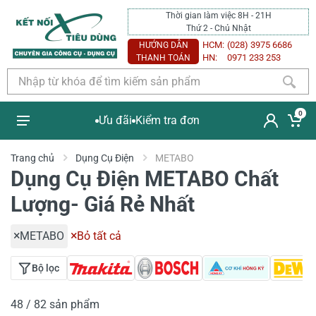
Thời gian làm việc 8H - 21H
Thứ 2 - Chủ Nhật
HCM:
(028) 3975 6686
HƯỚNG DẪN
HN:
0971 233 253
THANH TOÁN
0
Ưu đãi
Kiểm tra đơn
Trang chủ
Dụng Cụ Điện
METABO
Dụng Cụ Điện METABO Chất
Lượng- Giá Rẻ Nhất
METABO
Bỏ tất cả
Bộ lọc
48 / 82 sản phẩm