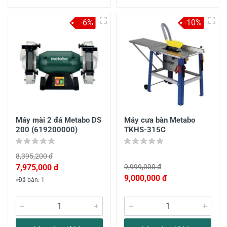
-6%
-10%
Máy mài 2 đá Metabo DS
Máy cưa bàn Metabo
200 (619200000)
TKHS-315C
8,395,200 đ
7,975,000 đ
9,999,000 đ
9,000,000 đ
Đã bán: 1