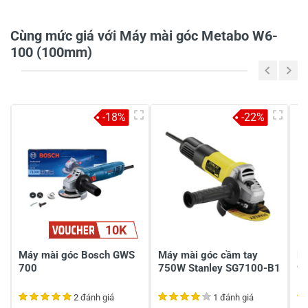
0/5
Cùng mức giá với Máy mài góc Metabo W6-
100 (100mm)
5
-
4
-
-18%
-22%
3
-
2
-
1
-
Chia sẻ nhận xét về sản phẩm
10K
Viết nhận xét của bạn
Máy mài góc Bosch GWS
Máy mài góc cầm tay
M
700
750W Stanley SG7100-B1
9
2 đánh giá
1 đánh giá