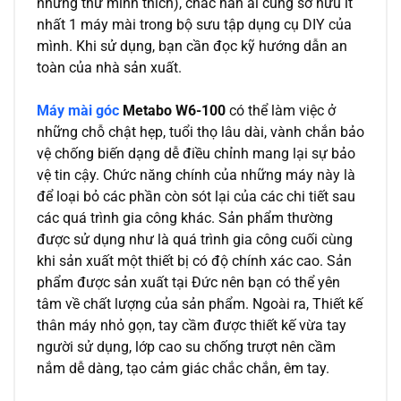
những thứ mình thích), chắc hẳn ai cũng sở hữu ít
nhất 1
máy mài
trong bộ sưu tập dụng cụ DIY của
mình. Khi sử dụng, bạn cần đọc kỹ hướng dẫn an
toàn của nhà sản xuất.
Máy mài góc
Metabo W6-100
có thể làm việc ở
những chỗ chật hẹp, tuổi thọ lâu dài, vành chắn bảo
vệ chống biến dạng dễ điều chỉnh mang lại sự bảo
vệ tin cậy. Chức năng chính của những máy này là
để loại bỏ các phần còn sót lại của các chi tiết sau
các quá trình gia công khác. Sản phẩm thường
được sử dụng như là quá trình gia công cuối cùng
khi sản xuất một thiết bị có độ chính xác cao. Sản
phẩm được sản xuất tại Đức nên bạn có thể yên
tâm về chất lượng của sản phẩm. Ngoài ra, Thiết kế
thân máy nhỏ gọn, tay cầm được thiết kế vừa tay
người sử dụng, lớp cao su chống trượt nên cầm
nắm dễ dàng, tạo cảm giác chắc chắn, êm tay.