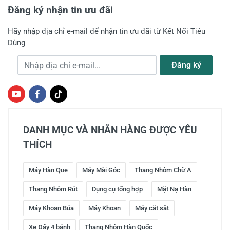
Đăng ký nhận tin ưu đãi
Hãy nhập địa chỉ e-mail để nhận tin ưu đãi từ Kết Nối Tiêu
Dùng
Địa chỉ e-mail
Đăng ký
DANH MỤC VÀ NHÃN HÀNG ĐƯỢC YÊU
THÍCH
Máy Hàn Que
Máy Mài Góc
Thang Nhôm Chữ A
Thang Nhôm Rút
Dụng cụ tổng hợp
Mặt Nạ Hàn
Máy Khoan Búa
Máy Khoan
Máy cắt sắt
Xe Đẩy 4 bánh
Thang Nhôm Hàn Quốc