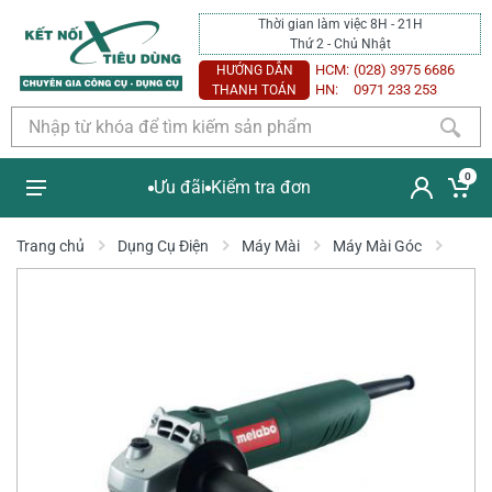
Thời gian làm việc 8H - 21H
Thứ 2 - Chủ Nhật
HCM:
(028) 3975 6686
HƯỚNG DẪN
HN:
0971 233 253
THANH TOÁN
0
Ưu đãi
Kiểm tra đơn
Trang chủ
Dụng Cụ Điện
Máy Mài
Máy Mài Góc