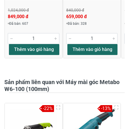
1,024,000 đ
840,000 đ
1,
849,000 đ
659,000 đ
1,
Viết nhận xét về sản phẩm
Đã bán: 607
Đã bán: 328
Đ
Đánh giá sao
Thêm vào giỏ hàng
Thêm vào giỏ hàng
Họ và tên
*
Sản phẩm liên quan với Máy mài góc Metabo
Tiêu đề của nhận xét
*
W6-100 (100mm)
Viết nhận xét của bạn vào bên dưới
*
-22%
-13%