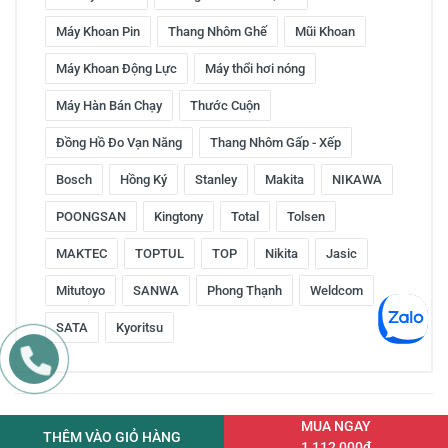
Máy Khoan Pin
Thang Nhôm Ghế
Mũi Khoan
Máy Khoan Động Lực
Máy thổi hơi nóng
Máy Hàn Bán Chạy
Thước Cuộn
Đồng Hồ Đo Vạn Năng
Thang Nhôm Gấp - Xếp
Bosch
Hồng Ký
Stanley
Makita
NIKAWA
POONGSAN
Kingtony
Total
Tolsen
MAKTEC
TOPTUL
TOP
Nikita
Jasic
Mitutoyo
SANWA
Phong Thạnh
Weldcom
SATA
Kyoritsu
Copyright © 2016 by ketnoitieudung.vn. All rights reserved
MUA NGAY
THÊM VÀO GIỎ HÀNG
1,112,000đ