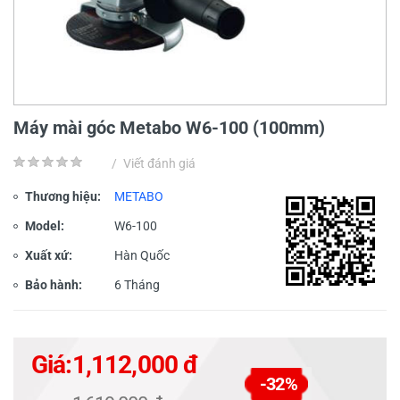
Máy mài góc Metabo W6-100 (100mm)
/
Viết đánh giá
Thương hiệu:
METABO
Model:
W6-100
Xuất xứ:
Hàn Quốc
Bảo hành:
6 Tháng
Giá:
1,112,000 đ
-32%