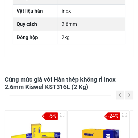
Vật liệu hàn
inox
Quy cách
2.6mm
Đóng hộp
2kg
0/5
Cùng mức giá với Hàn thép không rỉ Inox
2.6mm Kiswel KST316L (2 Kg)
5
-
4
-
-5%
-24%
3
-
2
-
1
-