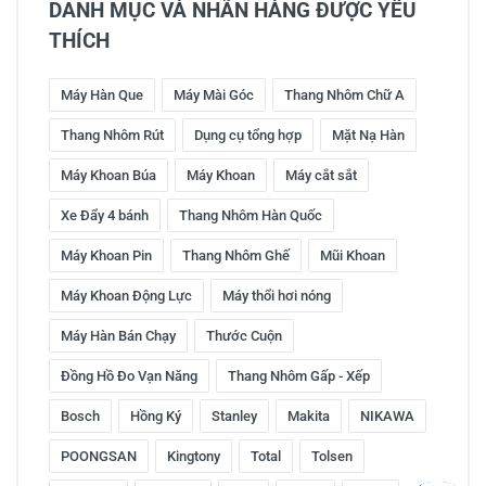
DANH MỤC VÀ NHÃN HÀNG ĐƯỢC YÊU
THÍCH
Máy Hàn Que
Máy Mài Góc
Thang Nhôm Chữ A
Thang Nhôm Rút
Dụng cụ tổng hợp
Mặt Nạ Hàn
Máy Khoan Búa
Máy Khoan
Máy cắt sắt
Xe Đẩy 4 bánh
Thang Nhôm Hàn Quốc
Máy Khoan Pin
Thang Nhôm Ghế
Mũi Khoan
Máy Khoan Động Lực
Máy thổi hơi nóng
Máy Hàn Bán Chạy
Thước Cuộn
Đồng Hồ Đo Vạn Năng
Thang Nhôm Gấp - Xếp
Bosch
Hồng Ký
Stanley
Makita
NIKAWA
POONGSAN
Kingtony
Total
Tolsen