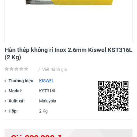
Hàn thép không rỉ Inox 2.6mm Kiswel KST316L
(2 Kg)
/
Viết đánh giá
Thương hiệu:
KISWEL
Model:
KST316L
Xuất xứ:
Malaysia
Hộp:
2 Kg