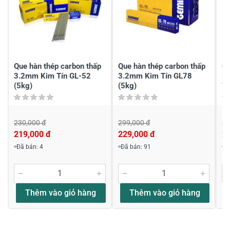
Chia sẻ nhận xét về sản phẩm
Viết nhận xét của bạn
Que hàn thép carbon thấp
Que hàn thép carbon thấp
Qu
3.2mm Kim Tín GL-52
3.2mm Kim Tín GL78
K
(5kg)
(5kg)
78
230,000 đ
299,000 đ
29
219,000 đ
229,000 đ
2
Viết nhận xét về sản phẩm
Đã bán: 4
Đã bán: 91
Đ
Đánh giá sao
Thêm vào giỏ hàng
Thêm vào giỏ hàng
Họ và tên
*