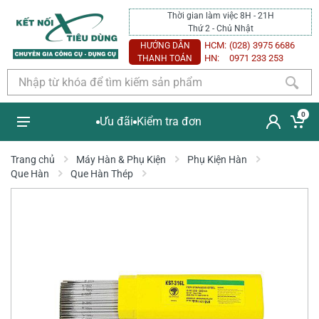
Thời gian làm việc 8H - 21H
Thứ 2 - Chủ Nhật
HCM:
(028) 3975 6686
HƯỚNG DẪN
HN:
0971 233 253
THANH TOÁN
0
Ưu đãi
Kiểm tra đơn
Trang chủ
Máy Hàn & Phụ Kiện
Phụ Kiện Hàn
Que Hàn
Que Hàn Thép