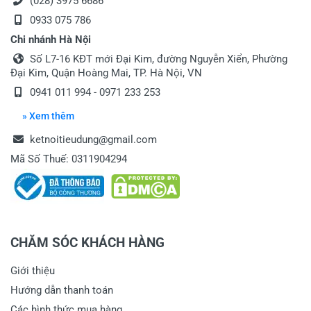
(028) 3975 6686
0933 075 786
Chi nhánh Hà Nội
Số L7-16 KĐT mới Đại Kim, đường Nguyễn Xiển, Phường
Đại Kim, Quận Hoàng Mai, TP. Hà Nội, VN
0941 011 994 - 0971 233 253
» Xem thêm
ketnoitieudung@gmail.com
Mã Số Thuế: 0311904294
CHĂM SÓC KHÁCH HÀNG
Giới thiệu
Hướng dẫn thanh toán
Các hình thức mua hàng