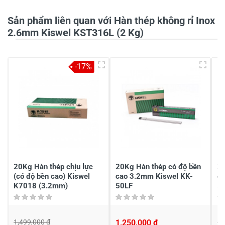
Sản phẩm liên quan với Hàn thép không rỉ Inox
Tiêu đề của nhận xét
*
2.6mm Kiswel KST316L (2 Kg)
-17%
Viết nhận xét của bạn vào bên dưới
*
Gửi nhận xét
20Kg Hàn thép chịu lực
20Kg Hàn thép có độ bền
20
(có độ bền cao) Kiswel
cao 3.2mm Kiswel KK-
ca
K7018 (3.2mm)
50LF
5
1,499,000 đ
1,250,000 đ
1,