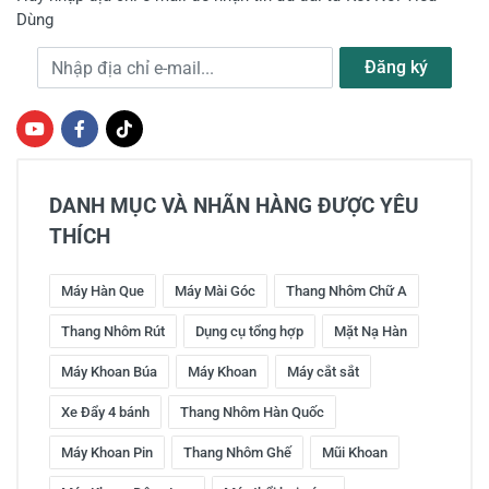
Dùng
Địa chỉ e-mail
Đăng ký
DANH MỤC VÀ NHÃN HÀNG ĐƯỢC YÊU
THÍCH
Máy Hàn Que
Máy Mài Góc
Thang Nhôm Chữ A
Thang Nhôm Rút
Dụng cụ tổng hợp
Mặt Nạ Hàn
Máy Khoan Búa
Máy Khoan
Máy cắt sắt
Xe Đẩy 4 bánh
Thang Nhôm Hàn Quốc
Máy Khoan Pin
Thang Nhôm Ghế
Mũi Khoan