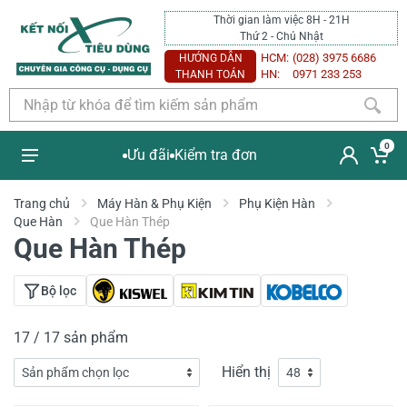
Thời gian làm việc 8H - 21H
Thứ 2 - Chủ Nhật
HCM:
(028) 3975 6686
HƯỚNG DẪN
HN:
0971 233 253
THANH TOÁN
0
Ưu đãi
Kiểm tra đơn
Trang chủ
Máy Hàn & Phụ Kiện
Phụ Kiện Hàn
Que Hàn
Que Hàn Thép
Que Hàn Thép
Bộ lọc
17 / 17 sản phẩm
Hiển thị