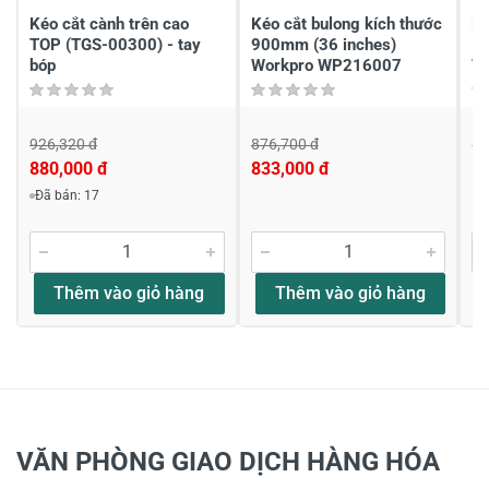
Kéo cắt cành trên cao
Kéo cắt bulong kích thước
Ké
TOP (TGS-00300) - tay
900mm (36 inches)
1
bóp
Workpro WP216007
W
926,320 đ
876,700 đ
1,
880,000 đ
833,000 đ
1,
Đã bán: 17
Thêm vào giỏ hàng
Thêm vào giỏ hàng
VĂN PHÒNG GIAO DỊCH HÀNG HÓA