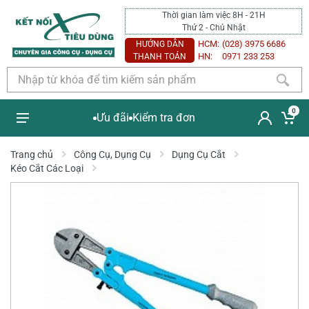
Thời gian làm việc 8H - 21H
Thứ 2 - Chủ Nhật
HCM:
(028) 3975 6686
HƯỚNG DẪN
HN:
0971 233 253
THANH TOÁN
0
Ưu đãi
Kiểm tra đơn
Trang chủ
Công Cụ, Dụng Cụ
Dụng Cụ Cắt
Kéo Cắt Các Loại