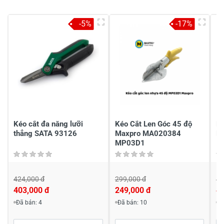
-5%
-17%
Kéo cắt đa năng lưỡi
Kéo Cắt Len Góc 45 độ
Ké
thẳng SATA 93126
Maxpro MA020384
H
MP03D1
424,000 đ
299,000 đ
43
403,000 đ
249,000 đ
4
Đã bán: 4
Đã bán: 10
Đ