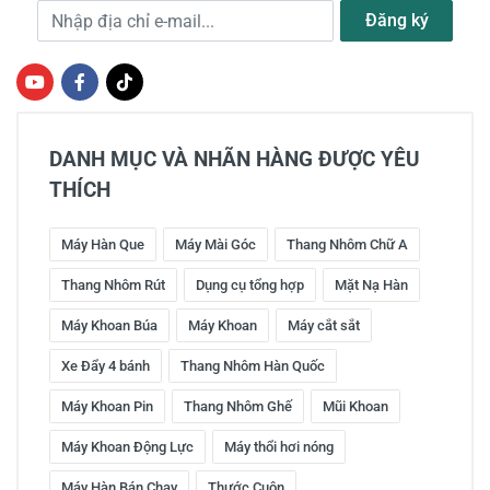
Địa chỉ e-mail
Đăng ký
DANH MỤC VÀ NHÃN HÀNG ĐƯỢC YÊU
THÍCH
Máy Hàn Que
Máy Mài Góc
Thang Nhôm Chữ A
Thang Nhôm Rút
Dụng cụ tổng hợp
Mặt Nạ Hàn
Máy Khoan Búa
Máy Khoan
Máy cắt sắt
Xe Đẩy 4 bánh
Thang Nhôm Hàn Quốc
Máy Khoan Pin
Thang Nhôm Ghế
Mũi Khoan
Máy Khoan Động Lực
Máy thổi hơi nóng
Máy Hàn Bán Chạy
Thước Cuộn