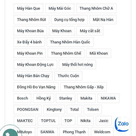
Máy Hàn Que
Máy Mài Góc
Thang Nhôm Chữ A
Thang Nhôm Rút
Dụng cụ tổng hợp
Mặt Nạ Hàn
Máy Khoan Búa
Máy Khoan
Máy cắt sắt
Xe Đẩy 4 bánh
Thang Nhôm Hàn Quốc
Máy Khoan Pin
Thang Nhôm Ghế
Mũi Khoan
Máy Khoan Động Lực
Máy thổi hơi nóng
Máy Hàn Bán Chạy
Thước Cuộn
Đồng Hồ Đo Vạn Năng
Thang Nhôm Gấp - Xếp
Bosch
Hồng Ký
Stanley
Makita
NIKAWA
POONGSAN
Kingtony
Total
Tolsen
MAKTEC
TOPTUL
TOP
Nikita
Jasic
Mitutoyo
SANWA
Phong Thạnh
Weldcom