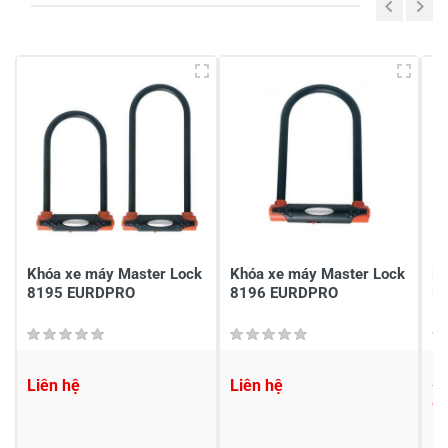
Viết nhận xét của bạn vào bên dưới
*
Gửi nhận xét
Khóa xe máy Master Lock
Khóa xe máy Master Lock
Kh
8195 EURDPRO
8196 EURDPRO
Lo
Liên hệ
Liên hệ
1,
9