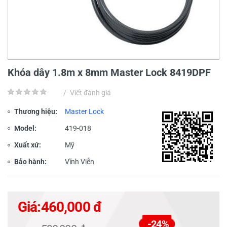
Khóa dây 1.8m x 8mm Master Lock 8419DPF
/
Viết đánh giá
Thương hiệu:
Master Lock
Model:
419-018
Xuất xứ:
Mỹ
Bảo hành:
Vĩnh Viễn
Giá:
460,000 đ
-24%