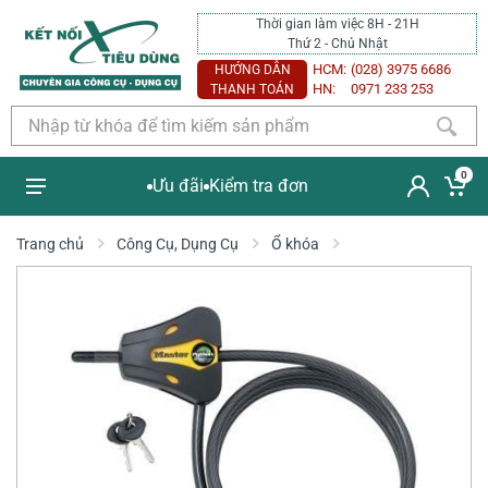
Thời gian làm việc 8H - 21H
Thứ 2 - Chủ Nhật
HCM:
(028) 3975 6686
HƯỚNG DẪN
HN:
0971 233 253
THANH TOÁN
0
Ưu đãi
Kiểm tra đơn
Trang chủ
Công Cụ, Dụng Cụ
Ổ khóa