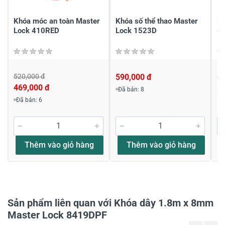
Viết nhận xét của bạn
Khóa móc an toàn Master
Khóa số thể thao Master
Kh
Lock 410RED
Lock 1523D
8
520,000 đ
590,000 đ
69
469,000 đ
5
Đã bán: 8
Viết nhận xét về sản phẩm
Đã bán: 6
Đánh giá sao
Thêm vào giỏ hàng
Thêm vào giỏ hàng
Họ và tên
*
Sản phẩm liên quan với Khóa dây 1.8m x 8mm
Tiêu đề của nhận xét
*
Master Lock 8419DPF