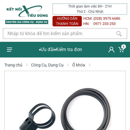
Thời gian làm việc 8H - 21H
Thứ 2 - Chủ Nhật
HCM:
(028) 3975 6686
HƯỚNG DẪN
HN:
0971 233 253
THANH TOÁN
0
Ưu đãi
Kiểm tra đơn
Trang chủ
Công Cụ, Dụng Cụ
Ổ khóa