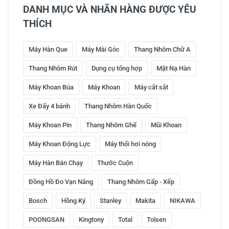
DANH MỤC VÀ NHÃN HÀNG ĐƯỢC YÊU
THÍCH
Máy Hàn Que
Máy Mài Góc
Thang Nhôm Chữ A
Thang Nhôm Rút
Dụng cụ tổng hợp
Mặt Nạ Hàn
Máy Khoan Búa
Máy Khoan
Máy cắt sắt
Xe Đẩy 4 bánh
Thang Nhôm Hàn Quốc
Máy Khoan Pin
Thang Nhôm Ghế
Mũi Khoan
Máy Khoan Động Lực
Máy thổi hơi nóng
Máy Hàn Bán Chạy
Thước Cuộn
Đồng Hồ Đo Vạn Năng
Thang Nhôm Gấp - Xếp
Bosch
Hồng Ký
Stanley
Makita
NIKAWA
POONGSAN
Kingtony
Total
Tolsen