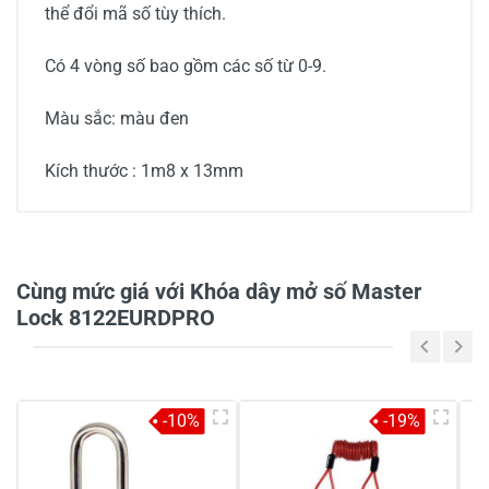
thể đổi mã số tùy thích.
Có 4 vòng số bao gồm các số từ 0-9.
Màu sắc: màu đen
Kích thước : 1m8 x 13mm
0/5
Cùng mức giá với Khóa dây mở số Master
Lock 8122EURDPRO
5
-
4
-
-10%
-19%
3
-
2
-
1
-