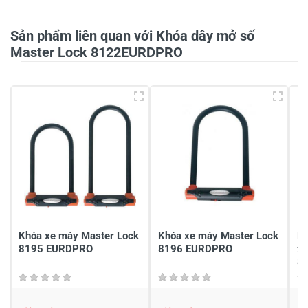
Sản phẩm liên quan với Khóa dây mở số
Tiêu đề của nhận xét
*
Master Lock 8122EURDPRO
Viết nhận xét của bạn vào bên dưới
*
Gửi nhận xét
Khóa xe máy Master Lock
Khóa xe máy Master Lock
Dâ
8195 EURDPRO
8196 EURDPRO
x
8