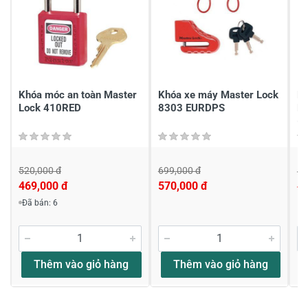
Chia sẻ nhận xét về sản phẩm
Viết nhận xét của bạn
Khóa móc an toàn Master
Khóa xe máy Master Lock
K
Lock 410RED
8303 EURDPS
M
(
520,000 đ
699,000 đ
48
469,000 đ
570,000 đ
4
Viết nhận xét về sản phẩm
Đã bán: 6
Đánh giá sao
Thêm vào giỏ hàng
Thêm vào giỏ hàng
Họ và tên
*