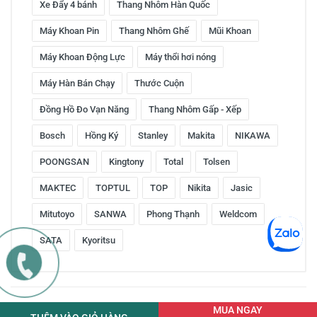
Xe Đẩy 4 bánh
Thang Nhôm Hàn Quốc
Máy Khoan Pin
Thang Nhôm Ghế
Mũi Khoan
Máy Khoan Động Lực
Máy thổi hơi nóng
Máy Hàn Bán Chạy
Thước Cuộn
Đồng Hồ Đo Vạn Năng
Thang Nhôm Gấp - Xếp
Bosch
Hồng Ký
Stanley
Makita
NIKAWA
POONGSAN
Kingtony
Total
Tolsen
MAKTEC
TOPTUL
TOP
Nikita
Jasic
Mitutoyo
SANWA
Phong Thạnh
Weldcom
SATA
Kyoritsu
Copyright © 2016 by ketnoitieudung.vn. All rights reserved
MUA NGAY