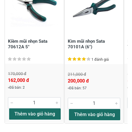
Gửi nhận xét
Kiềm mũi nhọn Sata
Kìm mũi nhọn Sata
Kì
70612A 5"
70101A (6")
T
1 đánh giá
170,000 đ
88
211,000 đ
162,000 đ
8
200,000 đ
Đã bán: 2
Đ
Đã bán: 57
Thêm vào giỏ hàng
Thêm vào giỏ hàng