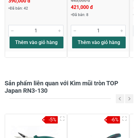
390,000 đ
443,000 đ
1,
421,000 đ
8
Đã bán: 42
Viết nhận xét về sản phẩm
Đã bán: 8
Đ
Đánh giá sao
Thêm vào giỏ hàng
Thêm vào giỏ hàng
Họ và tên
*
Tiêu đề của nhận xét
*
Sản phẩm liên quan với Kìm mũi tròn TOP
Japan RN3-130
Viết nhận xét của bạn vào bên dưới
*
-5%
-6%