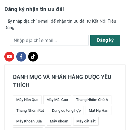
Đăng ký nhận tin ưu đãi
Hãy nhập địa chỉ e-mail để nhận tin ưu đãi từ Kết Nối Tiêu
Dùng
Địa chỉ e-mail
Đăng ký
DANH MỤC VÀ NHÃN HÀNG ĐƯỢC YÊU
THÍCH
Máy Hàn Que
Máy Mài Góc
Thang Nhôm Chữ A
Thang Nhôm Rút
Dụng cụ tổng hợp
Mặt Nạ Hàn
Máy Khoan Búa
Máy Khoan
Máy cắt sắt