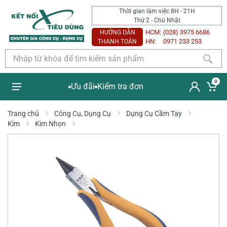
Thời gian làm việc 8H - 21H
Thứ 2 - Chủ Nhật
HCM:
(028) 3975 6686
HƯỚNG DẪN
HN:
0971 233 253
THANH TOÁN
0
Ưu đãi
Kiểm tra đơn
Trang chủ
Công Cụ, Dụng Cụ
Dụng Cụ Cầm Tay
Kìm
Kìm Nhọn