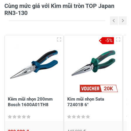
Cùng mức giá với Kìm mũi tròn TOP Japan
RN3-130
5
-
4
-
-5%
3
-
2
-
1
-
Chia sẻ nhận xét về sản phẩm
20K
Viết nhận xét của bạn
Kềm mũi nhọn 200mm
Kìm mũi nhọn Sata
Kì
Bosch 1600A01TH8
72401B 6"
Fu