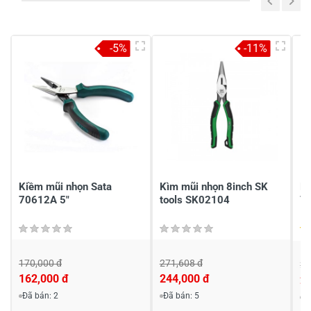
Viết nhận xét của bạn vào bên dưới
*
-5%
-11%
Gửi nhận xét
Kiềm mũi nhọn Sata
Kìm mũi nhọn 8inch SK
Kì
70612A 5"
tools SK02104
70
170,000 đ
271,608 đ
21
162,000 đ
244,000 đ
2
Đã bán: 2
Đã bán: 5
Đ