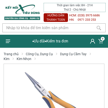
Thời gian làm việc 8H - 21H
Thứ 2 - Chủ Nhật
HCM:
(028) 3975 6686
HƯỚNG DẪN
HN:
0971 233 253
THANH TOÁN
0
Ưu đãi
Kiểm tra đơn
Trang chủ
Công Cụ, Dụng Cụ
Dụng Cụ Cầm Tay
Kìm
Kìm Nhọn