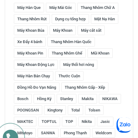
Máy Hàn Que
Máy Mài Góc
Thang Nhôm Chữ A
Thang Nhôm Rút
Dụng cụ tổng hợp
Mặt Nạ Hàn
Máy Khoan Búa
Máy Khoan
Máy cắt sắt
Xe Đẩy 4 bánh
Thang Nhôm Hàn Quốc
Máy Khoan Pin
Thang Nhôm Ghế
Mũi Khoan
Máy Khoan Động Lực
Máy thổi hơi nóng
Máy Hàn Bán Chạy
Thước Cuộn
Đồng Hồ Đo Vạn Năng
Thang Nhôm Gấp - Xếp
Bosch
Hồng Ký
Stanley
Makita
NIKAWA
POONGSAN
Kingtony
Total
Tolsen
MAKTEC
TOPTUL
TOP
Nikita
Jasic
Mitutoyo
SANWA
Phong Thạnh
Weldcom