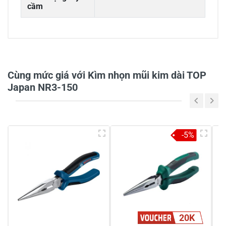
cầm
0/5
Cùng mức giá với Kìm nhọn mũi kim dài TOP
Japan NR3-150
5
-
4
-
-5%
3
-
2
-
1
-
Chia sẻ nhận xét về sản phẩm
20K
Viết nhận xét của bạn