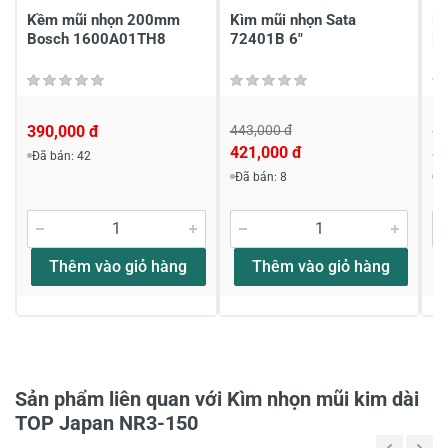
Kềm mũi nhọn 200mm
Kìm mũi nhọn Sata
Kì
Bosch 1600A01TH8
72401B 6"
Fu
390,000 đ
443,000 đ
1,
421,000 đ
8
Đã bán: 42
Viết nhận xét về sản phẩm
Đã bán: 8
Đ
Đánh giá sao
Thêm vào giỏ hàng
Thêm vào giỏ hàng
Họ và tên
*
Tiêu đề của nhận xét
*
Sản phẩm liên quan với Kìm nhọn mũi kim dài
TOP Japan NR3-150