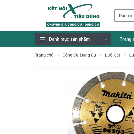
Trang 
Danh mục sản phẩm
Giao Hàng Miễn Phí
Trang chủ
Công Cụ, Dụng Cụ
Lưỡi cắt
Lư
Công Cụ, Dụng Cụ
Thiết Bị Dùng Pin
Dụng Cụ Điện
Thiết Bị Nâng Đỡ
Thang nhôm
Phụ Tùng, Linh Kiện
Máy Hàn & Phụ Kiện