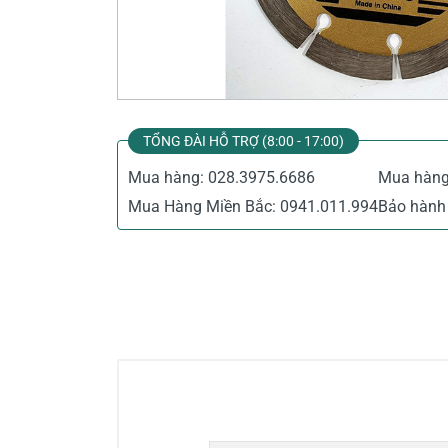
Thiết Bị Đo Điện
Thước Đo Laser
Đồ Bảo Hộ Lao Động
TỔNG ĐÀI HỖ TRỢ (8:00 - 17:00)
Mua hàng:
028.3975.6686
Mua hàn
Mua Hàng Miền Bắc:
0941.011.994
Bảo hành 