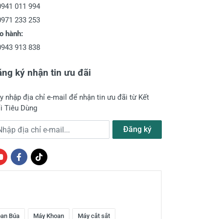
0941 011 994
0971 233 253
o hành:
0943 913 838
ng ký nhận tin ưu đãi
y nhập địa chỉ e-mail để nhận tin ưu đãi từ Kết
i Tiêu Dùng
a chỉ e-mail
Đăng ký
an Búa
Máy Khoan
Máy cắt sắt