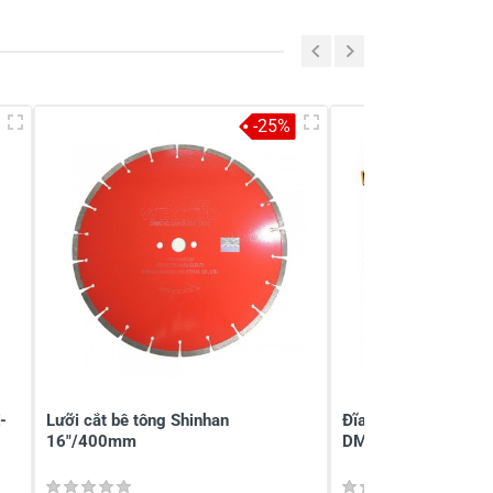
-25%
-
Lưỡi cắt bê tông Shinhan
Đĩa cắt bê tông 40
16"/400mm
DMD044052