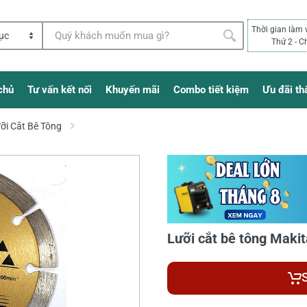
Thời gian làm 
Thứ 2 - C
chủ
Tư vấn kết nối
Khuyến mãi
Combo tiết kiệm
Ưu đãi th
ỡi Cắt Bê Tông
Lưỡi cắt bê tông Mak