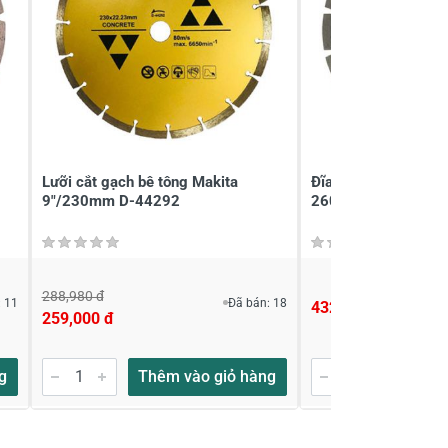
Lưỡi cắt gạch bê tông Makita
Đĩa cắt bê tông 23
9"/230mm D-44292
2608602200
288,980 đ
 11
Đã bán: 18
432,200 đ
259,000 đ
g
Thêm vào giỏ hàng
Thêm