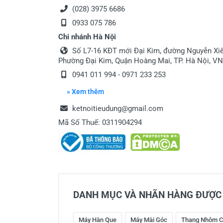
(028) 3975 6686
0933 075 786
Chi nhánh Hà Nội
Số L7-16 KĐT mới Đại Kim, đường Nguyễn Xiể
Phường Đại Kim, Quận Hoàng Mai, TP. Hà Nội, VN
0941 011 994 - 0971 233 253
» Xem thêm
ketnoitieudung@gmail.com
Mã Số Thuế: 0311904294
DANH MỤC VÀ NHÃN HÀNG ĐƯỢC 
Máy Hàn Que
Máy Mài Góc
Thang Nhôm C