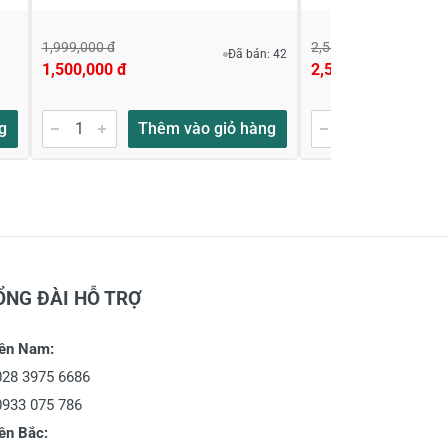
1,999,000 đ
2,580,000 đ
Đã bán: 42
1,500,000 đ
2,528,000 đ
g
Thêm vào giỏ hàng
Thêm
ỔNG ĐÀI HỖ TRỢ
ền Nam:
028 3975 6686
0933 075 786
ền Bắc: