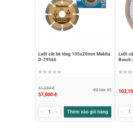
Lưỡi cắt bê tông 105x20mm Makita
Lưỡi c
D-79566
Bosch
61,050 đ
Đã bán: 65
102,10
57,000 đ
Thêm vào giỏ hàng