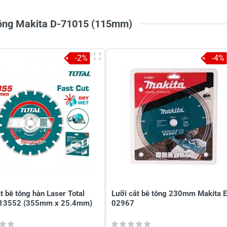
 tông Makita D-71015 (115mm)
-2%
-4%
t bê tông hàn Laser Total
Lưỡi cắt bê tông 230mm Makita E
13552 (355mm x 25.4mm)
02967