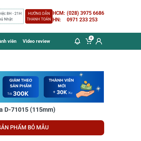
HCM:
(028) 3975 6686
việc 8H - 21H
HƯỚNG DẪN
HN:
0971 233 253
hủ Nhật
THANH TOÁN
0
ành viên
Video review
ita D-71015 (115mm)
SẢN PHẨM BỎ MẪU