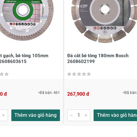
ắt gạch, bê tông 105mm
Đá cắt bê tông 180mm Bosch
 2608603615
2608602199
Đã bán: 461
Đã bán:
0 đ
267,900 đ
Thêm vào giỏ hàng
Thêm vào giỏ hàn