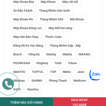
Máy Khoan Búa
Máy Khoan
Máy cắt sắt
Xe Đẩy 4 bánh
Thang Nhôm Hàn Quốc
Máy Khoan Pin
Thang Nhôm Ghế
Mũi Khoan
Máy Khoan Động Lực
Máy thổi hơi nóng
Máy Hàn Bán Chạy
Thước Cuộn
Đồng Hồ Đo Vạn Năng
Thang Nhôm Gấp - Xếp
Bosch
Hồng Ký
Stanley
Makita
NIKAWA
POONGSAN
Kingtony
Total
Tolsen
MAKTEC
TOPTUL
TOP
Nikita
Jasic
Mitutoyo
SANWA
Phong Thạnh
Weldcom
SATA
Kyoritsu
MUA NGAY
THÊM VÀO GIỎ HÀNG
102,000đ