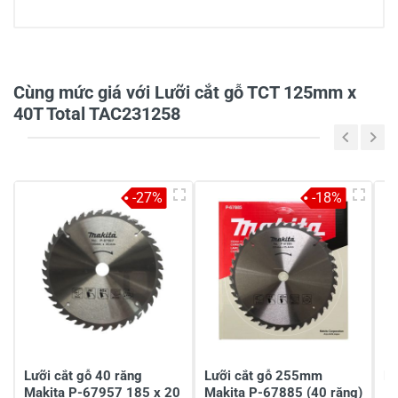
0/5
Cùng mức giá với Lưỡi cắt gỗ TCT 125mm x
40T Total TAC231258
5
-
4
-
-27%
-18%
3
-
2
-
1
-
Chia sẻ nhận xét về sản phẩm
Viết nhận xét của bạn
Lưỡi cắt gỗ 40 răng
Lưỡi cắt gỗ 255mm
Lư
Makita P-67957 185 x 20
Makita P-67885 (40 răng)
1