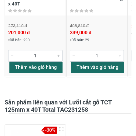
x 40T
2
273,110 đ
408,810 đ
2
201,000 đ
339,000 đ
Đ
Viết nhận xét về sản phẩm
Đã bán: 290
Đã bán: 29
Đánh giá sao
Thêm vào giỏ hàng
Thêm vào giỏ hàng
Họ và tên
*
Sản phẩm liên quan với Lưỡi cắt gỗ TCT
Tiêu đề của nhận xét
*
125mm x 40T Total TAC231258
Viết nhận xét của bạn vào bên dưới
*
-30%