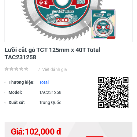
Lưỡi cắt gỗ TCT 125mm x 40T Total
TAC231258
/
Viết đánh giá
Thương hiệu:
Total
Model:
TAC231258
Xuất xứ:
Trung Quốc
Giá:
102,000 đ