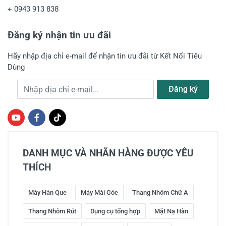
+
0943 913 838
Đăng ký nhận tin ưu đãi
Hãy nhập địa chỉ e-mail để nhận tin ưu đãi từ Kết Nối Tiêu
Dùng
Địa chỉ e-mail
Đăng ký
DANH MỤC VÀ NHÃN HÀNG ĐƯỢC YÊU
THÍCH
Máy Hàn Que
Máy Mài Góc
Thang Nhôm Chữ A
Thang Nhôm Rút
Dụng cụ tổng hợp
Mặt Nạ Hàn