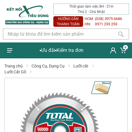
Thời gian làm việc 8H - 21H
Thứ 2 - Chủ Nhật
HCM:
(028) 3975 6686
HƯỚNG DẪN
HN:
0971 233 253
THANH TOÁN
0
Ưu đãi
Kiểm tra đơn
Trang chủ
Công Cụ, Dụng Cụ
Lưỡi cắt
Lưỡi Cắt Gỗ