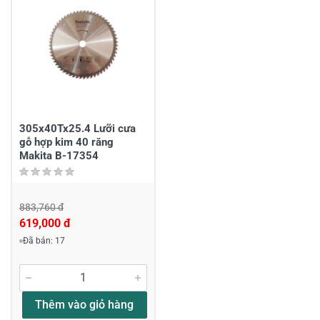
Gửi nhận xét
305x40Tx25.4 Lưỡi cưa
gỗ hợp kim 40 răng
Makita B-17354
883,760 đ
619,000 đ
Đã bán: 17
Thêm vào giỏ hàng