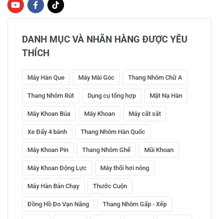
DANH MỤC VÀ NHÃN HÀNG ĐƯỢC YÊU
THÍCH
Máy Hàn Que
Máy Mài Góc
Thang Nhôm Chữ A
Thang Nhôm Rút
Dụng cụ tổng hợp
Mặt Nạ Hàn
Máy Khoan Búa
Máy Khoan
Máy cắt sắt
Xe Đẩy 4 bánh
Thang Nhôm Hàn Quốc
Máy Khoan Pin
Thang Nhôm Ghế
Mũi Khoan
Máy Khoan Động Lực
Máy thổi hơi nóng
Máy Hàn Bán Chạy
Thước Cuộn
Đồng Hồ Đo Vạn Năng
Thang Nhôm Gấp - Xếp