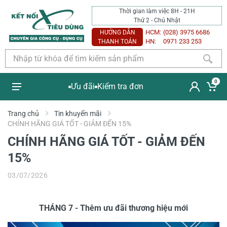
Thời gian làm việc 8H - 21H
Thứ 2 - Chủ Nhật
HCM:
(028) 3975 6686
HƯỚNG DẪN
HN:
0971 233 253
THANH TOÁN
0
Ưu đãi
Kiểm tra đơn
Trang chủ
Tin khuyến mãi
CHÍNH HÃNG GIÁ TỐT - GIẢM ĐẾN 15%
CHÍNH HÃNG GIÁ TỐT - GIẢM ĐẾN
15%
03/07/2026
THÁNG 7 - Thêm ưu đãi thương hiệu mới