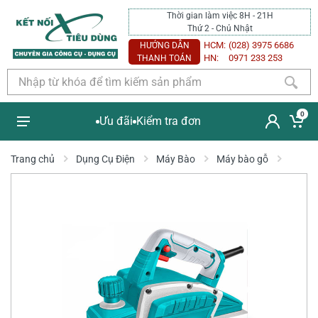
Thời gian làm việc 8H - 21H
Thứ 2 - Chủ Nhật
HCM:
(028) 3975 6686
HƯỚNG DẪN
HN:
0971 233 253
THANH TOÁN
0
Ưu đãi
Kiểm tra đơn
Trang chủ
Dụng Cụ Điện
Máy Bào
Máy bào gỗ