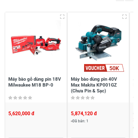
Viết nhận xét của bạn vào bên dưới
*
50K
Gửi nhận xét
Máy bào gỗ dùng pin 18V
Máy bào dùng pin 40V
8
Milwaukee M18 BP-0
Max Makita KP001GZ
M
(Chưa Pin & Sạc)
5,620,000 đ
5,874,120 đ
3,
3,
Đã bán: 1
Đ