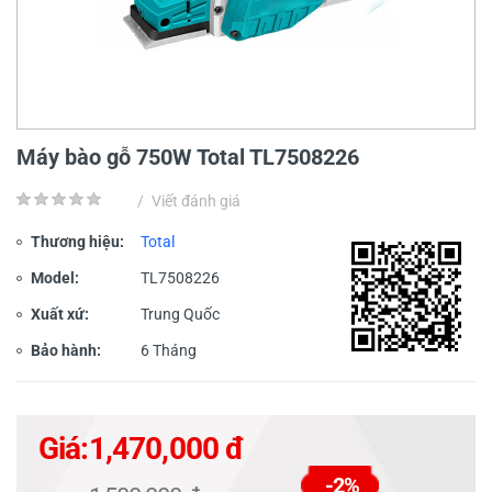
Máy bào gỗ 750W Total TL7508226
/
Viết đánh giá
Thương hiệu:
Total
Model:
TL7508226
Xuất xứ:
Trung Quốc
Bảo hành:
6 Tháng
Giá:
1,470,000 đ
-2%