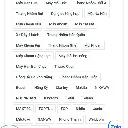
Máy Hàn Que
Máy Mài Góc
Thang Nhôm Chữ A
Thang Nhôm Rút
Dụng cụ tổng hợp
Mặt Nạ Hàn
Máy Khoan Búa
Máy Khoan
Máy cắt sắt
Xe Đẩy 4 bánh
Thang Nhôm Hàn Quốc
Máy Khoan Pin
Thang Nhôm Ghế
Mũi Khoan
Máy Khoan Động Lực
Máy thổi hơi nóng
Máy Hàn Bán Chạy
Thước Cuộn
Đồng Hồ Đo Vạn Năng
Thang Nhôm Gấp - Xếp
Bosch
Hồng Ký
Stanley
Makita
NIKAWA
POONGSAN
Kingtony
Total
Tolsen
MAKTEC
TOPTUL
TOP
Nikita
Jasic
Mitutoyo
SANWA
Phong Thạnh
Weldcom