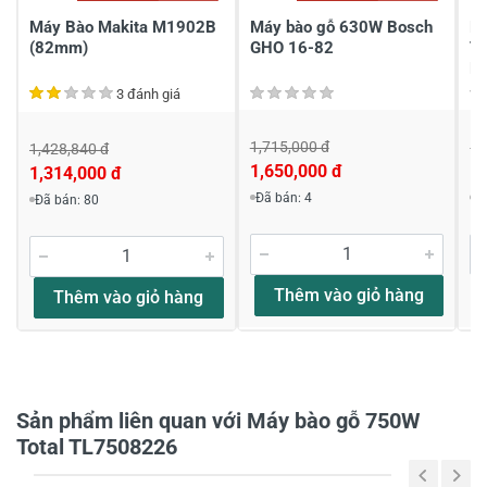
Máy Bào Makita M1902B
Máy bào gỗ 630W Bosch
Má
(82mm)
GHO 16-82
To
Pi
3 đánh giá
1,715,000 đ
1,
1,428,840 đ
1,650,000 đ
1,
1,314,000 đ
Viết nhận xét về sản phẩm
Đã bán: 4
Đ
Đã bán: 80
Đánh giá sao
Thêm vào giỏ hàng
Thêm vào giỏ hàng
Họ và tên
*
Sản phẩm liên quan với Máy bào gỗ 750W
Tiêu đề của nhận xét
*
Total TL7508226