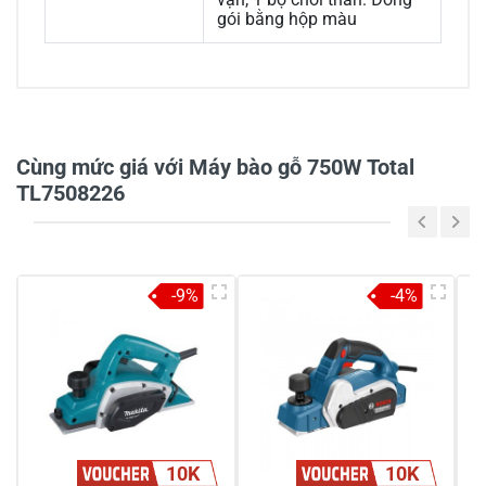
gói bằng hộp màu
0/5
Cùng mức giá với Máy bào gỗ 750W Total
TL7508226
5
-
4
-
-9%
-4%
3
-
2
-
1
-
Chia sẻ nhận xét về sản phẩm
10K
10K
Viết nhận xét của bạn