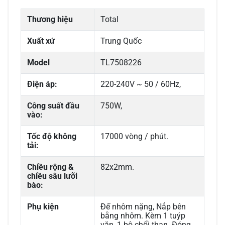
Thương hiệu
Total
Xuất xứ
Trung Quốc
Model
TL7508226
Điện áp:
220-240V ~ 50 / 60Hz,
Công suất đầu
750W,
vào:
Tốc độ không
17000 vòng / phút.
tải:
Chiều rộng &
82x2mm.
chiều sâu lưỡi
bào:
Phụ kiện
Đế nhôm nặng, Nắp bên
bằng nhôm. Kèm 1 tuýp
vặn, 1 bộ chổi than. Đóng