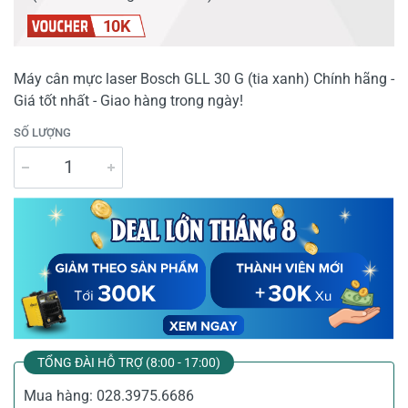
10K
Máy cân mực laser Bosch GLL 30 G (tia xanh) Chính hãng -
Giá tốt nhất - Giao hàng trong ngày!
SỐ LƯỢNG
TỔNG ĐÀI HỖ TRỢ (8:00 - 17:00)
Mua hàng:
028.3975.6686