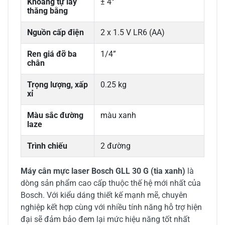
Khoảng tự lấy
± 4°
thăng bằng
Nguồn cấp điện
2 x 1.5 V LR6 (AA)
Ren giá đỡ ba
1/4”
chân
Trọng lượng, xấp
0.25 kg
xỉ
Màu sắc đường
màu xanh
laze
Trình chiếu
2 đường
Máy cân mực laser Bosch GLL 30 G (tia xanh)
là
dòng sản phẩm cao cấp thuộc thế hệ mới nhất của
Bosch. Với kiểu dáng thiết kế mạnh mẽ, chuyên
nghiệp kết hợp cùng với nhiều tính năng hỗ trợ hiện
đại sẽ đảm bảo đem lại mức hiệu năng tốt nhất