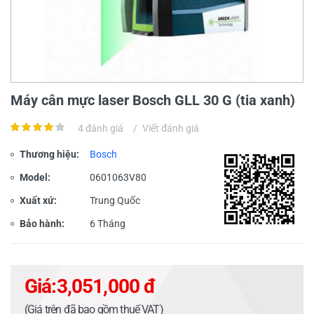
Máy cân mực laser Bosch GLL 30 G (tia xanh)
4 đánh giá
/
Viết đánh giá
Thương hiệu:
Bosch
Model:
0601063V80
Xuất xứ:
Trung Quốc
Bảo hành:
6 Tháng
Giá:
3,051,000 đ
(Giá trên đã bao gồm thuế VAT)