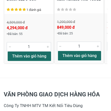
của a Sản phẩm này phụ kiện kèm theo là :
Bao đựng, 2 x pin 1.5V LR6 (AA),
1 đánh giá
26/06/2020
1,200,000 đ
4,
4,509,000 đ
849,000 đ
4,
4,294,000 đ
Đã bán: 25
Đ
Đã bán: 55
Đỗ mạnh dũng
Xin hỏi
Máy có bắn được ngoài trời không bạn có được
Thêm vào giỏ hàng
Thêm vào giỏ hàng
kiểm tra hàng và thử trước khi mua không vậy
27/04/2020
Phạm Minh Quân
VĂN PHÒNG GIAO DỊCH HÀNG HÓA
Máy cân mực bosch gll30G
Công Ty TNHH MTV TM Kết Nối Tiêu Dùng
Độ sai số của máy là 0,08mm/m có đúng vậy ko ạ