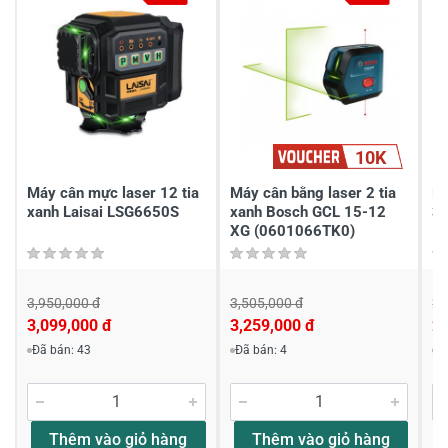
3
75%
2
-
1
-
Chia sẻ nhận xét về sản phẩm
10K
Viết nhận xét của bạn
Máy cân mực laser 12 tia
Máy cân bằng laser 2 tia
M
xanh Laisai LSG6650S
xanh Bosch GCL 15-12
3X
XG (0601066TK0)
3,950,000 đ
3,505,000 đ
2,
3,099,000 đ
3,259,000 đ
2,
Khách hàng nhận xét về sản phẩm
Đã bán: 43
Đã bán: 4
Đ
Huỳnh Tuấn Hưng
Thêm vào giỏ hàng
Thêm vào giỏ hàng
Có giá đỡ treo tường đi kèm nếu mua máy không