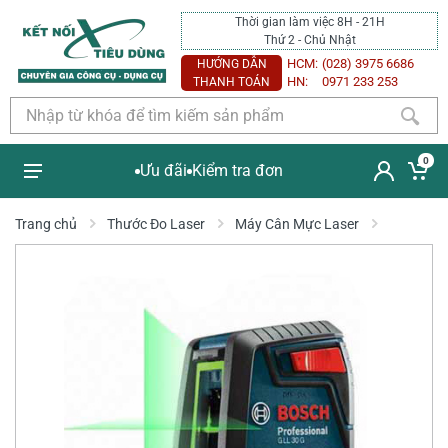
Thời gian làm việc 8H - 21H
Thứ 2 - Chủ Nhật
HCM:
(028) 3975 6686
HƯỚNG DẪN
HN:
0971 233 253
THANH TOÁN
0
Ưu đãi
Kiểm tra đơn
Trang chủ
Thước Đo Laser
Máy Cân Mực Laser