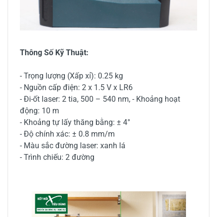
Thông Số Kỹ Thuật:
- Trọng lượng (Xấp xỉ): 0.25 kg
- Nguồn cấp điện: 2 x 1.5 V x LR6
- Đi-ốt laser: 2 tia, 500 – 540 nm, - Khoảng hoạt
động: 10 m
- Khoảng tự lấy thăng bằng: ± 4°
- Độ chính xác: ± 0.8 mm/m
- Màu sắc đường laser: xanh lá
- Trình chiếu: 2 đường