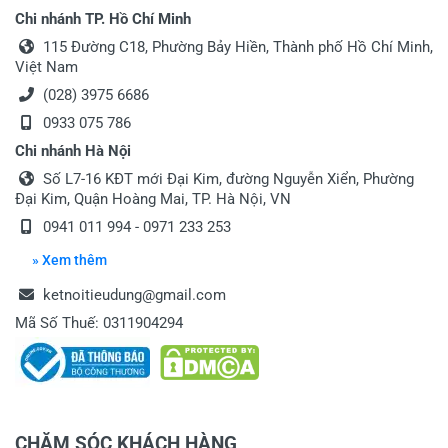
hay là 0,8mm/m vậy shop
Chi nhánh TP. Hồ Chí Minh
Thân chào anh độ sai số của Sản phẩm là
115 Đường C18, Phường Bảy Hiền, Thành phố Hồ Chí Minh,
± 0.8 mm/m, xin thông tin đến anh!
Việt Nam
(028) 3975 6686
06/10/2019
0933 075 786
Chi nhánh Hà Nội
Số L7-16 KĐT mới Đại Kim, đường Nguyễn Xiển, Phường
Đại Kim, Quận Hoàng Mai, TP. Hà Nội, VN
0941 011 994 - 0971 233 253
Viết nhận xét về sản phẩm
» Xem thêm
Đánh giá sao
ketnoitieudung@gmail.com
Mã Số Thuế: 0311904294
Họ và tên
*
CHĂM SÓC KHÁCH HÀNG