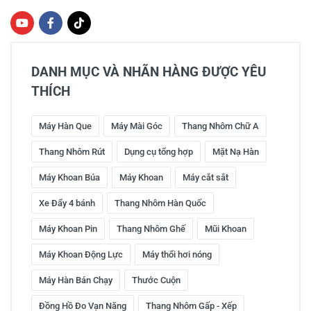
DANH MỤC VÀ NHÃN HÀNG ĐƯỢC YÊU
THÍCH
Máy Hàn Que
Máy Mài Góc
Thang Nhôm Chữ A
Thang Nhôm Rút
Dụng cụ tổng hợp
Mặt Nạ Hàn
Máy Khoan Búa
Máy Khoan
Máy cắt sắt
Xe Đẩy 4 bánh
Thang Nhôm Hàn Quốc
Máy Khoan Pin
Thang Nhôm Ghế
Mũi Khoan
Máy Khoan Động Lực
Máy thổi hơi nóng
Máy Hàn Bán Chạy
Thước Cuộn
Đồng Hồ Đo Vạn Năng
Thang Nhôm Gấp - Xếp