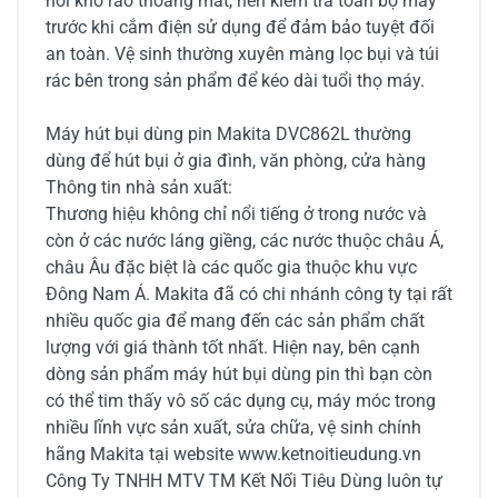
nơi khô ráo thoáng mát, nên kiểm tra toàn bộ máy
trước khi cắm điện sử dụng để đảm bảo tuyệt đối
an toàn. Vệ sinh thường xuyên màng lọc bụi và túi
rác bên trong sản phẩm để kéo dài tuổi thọ máy.
Máy hút bụi dùng pin Makita DVC862L thường
dùng để hút bụi ở gia đình, văn phòng, cửa hàng
Thông tin nhà sản xuất:
Thương hiệu không chỉ nổi tiếng ở trong nước và
còn ở các nước láng giềng, các nước thuộc châu Á,
châu Âu đặc biệt là các quốc gia thuộc khu vực
Đông Nam Á. Makita đã có chi nhánh công ty tại rất
nhiều quốc gia để mang đến các sản phẩm chất
lượng với giá thành tốt nhất. Hiện nay, bên cạnh
dòng sản phẩm máy hút bụi dùng pin thì bạn còn
có thể tim thấy vô số các dụng cụ, máy móc trong
nhiều lĩnh vực sản xuất, sửa chữa, vệ sinh chính
hãng Makita tại website www.ketnoitieudung.vn
Công Ty TNHH MTV TM Kết Nối Tiêu Dùng luôn tự