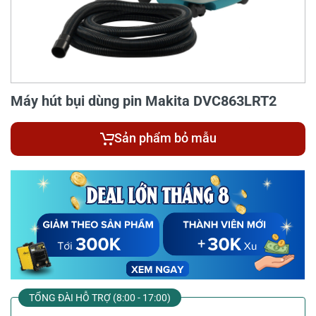
Máy hút bụi dùng pin Makita DVC863LRT2
Sản phẩm bỏ mẫu
TỔNG ĐÀI HỖ TRỢ (8:00 - 17:00)