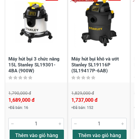
Máy hút bụi 3 chức năng
Máy hút bụi khô và ướt
Má
15L Stanley SL19301-
Stanley SL19116P
B
4BA (900W)
(SL19417P-6AB)
1,790,000 đ
1,829,000 đ
2,
1,689,000 đ
1,737,000 đ
1,
Đã bán: 16
Đã bán: 152
Đ
Thêm vào giỏ hàng
Thêm vào giỏ hàng