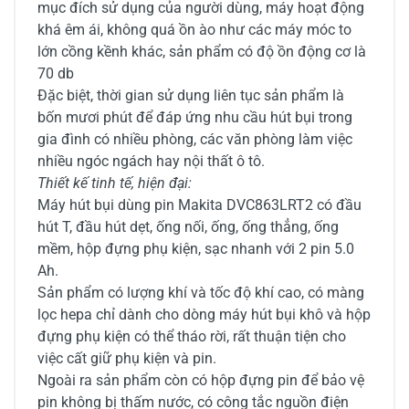
mục đích sử dụng của người dùng, máy hoạt động
khá êm ái, không quá ồn ào như các máy móc to
lớn cồng kềnh khác, sản phẩm có độ ồn động cơ là
70 db
Đặc biệt, thời gian sử dụng liên tục sản phẩm là
bốn mươi phút để đáp ứng nhu cầu hút bụi trong
gia đình có nhiều phòng, các văn phòng làm việc
nhiều ngóc ngách hay nội thất ô tô.
Thiết kế tinh tế, hiện đại:
Máy hút bụi dùng pin Makita DVC863LRT2 có đầu
hút T, đầu hút dẹt, ống nối, ống, ống thẳng, ống
mềm, hộp đựng phụ kiện, sạc nhanh với 2 pin 5.0
Ah.
Sản phẩm có lượng khí và tốc độ khí cao, có màng
lọc hepa chỉ dành cho dòng máy hút bụi khô và hộp
đựng phụ kiện có thể tháo rời, rất thuận tiện cho
việc cất giữ phụ kiện và pin.
Ngoài ra sản phẩm còn có hộp đựng pin để bảo vệ
pin không bị thấm nước, có công tắc nguồn điện