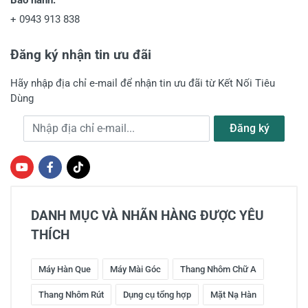
+
0943 913 838
Đăng ký nhận tin ưu đãi
Hãy nhập địa chỉ e-mail để nhận tin ưu đãi từ Kết Nối Tiêu
Dùng
Địa chỉ e-mail
Đăng ký
DANH MỤC VÀ NHÃN HÀNG ĐƯỢC YÊU
THÍCH
Máy Hàn Que
Máy Mài Góc
Thang Nhôm Chữ A
Thang Nhôm Rút
Dụng cụ tổng hợp
Mặt Nạ Hàn