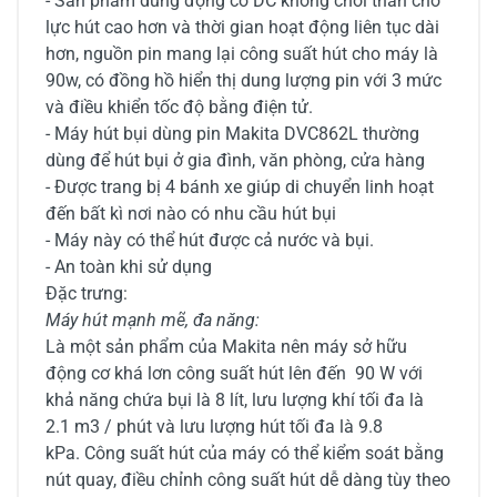
- Sản phẩm dùng động cơ DC không chổi than cho
lực hút cao hơn và thời gian hoạt động liên tục dài
hơn, nguồn pin mang lại công suất hút cho máy là
90w, có đồng hồ hiển thị dung lượng pin với 3 mức
và điều khiển tốc độ bằng điện tử.
- Máy hút bụi dùng pin Makita DVC862L thường
dùng để hút bụi ở gia đình, văn phòng, cửa hàng
- Được trang bị 4 bánh xe giúp di chuyển linh hoạt
đến bất kì nơi nào có nhu cầu hút bụi
- Máy này có thể hút được cả nước và bụi.
- An toàn khi sử dụng
Đặc trưng:
Máy hút mạnh mẽ, đa năng:
Là một sản phẩm của Makita nên máy sở hữu
động cơ khá lơn công suất hút lên đến 90 W với
khả năng chứa bụi là 8 lít, lưu lượng khí tối đa là
2.1 m3 / phút và lưu lượng hút tối đa là 9.8
kPa. Công suất hút của máy có thể kiểm soát bằng
nút quay, điều chỉnh công suất hút dễ dàng tùy theo