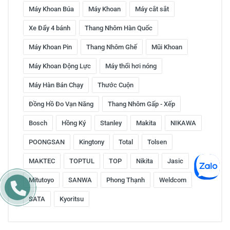
Máy Khoan Búa
Máy Khoan
Máy cắt sắt
Xe Đẩy 4 bánh
Thang Nhôm Hàn Quốc
Máy Khoan Pin
Thang Nhôm Ghế
Mũi Khoan
Máy Khoan Động Lực
Máy thổi hơi nóng
Máy Hàn Bán Chạy
Thước Cuộn
Đồng Hồ Đo Vạn Năng
Thang Nhôm Gấp - Xếp
Bosch
Hồng Ký
Stanley
Makita
NIKAWA
POONGSAN
Kingtony
Total
Tolsen
MAKTEC
TOPTUL
TOP
Nikita
Jasic
Mitutoyo
SANWA
Phong Thạnh
Weldcom
SATA
Kyoritsu