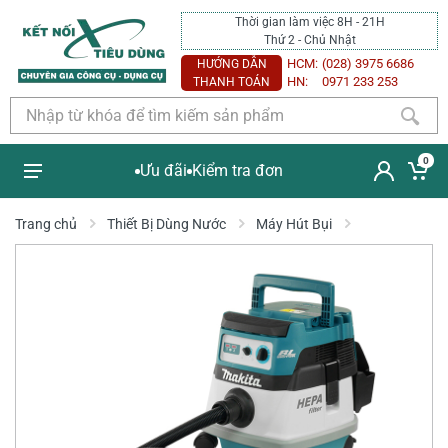
Thời gian làm việc 8H - 21H
Thứ 2 - Chủ Nhật
HCM:
(028) 3975 6686
HƯỚNG DẪN
HN:
0971 233 253
THANH TOÁN
0
Ưu đãi
Kiểm tra đơn
Trang chủ
Thiết Bị Dùng Nước
Máy Hút Bụi