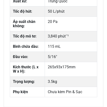
Xuất xứ:
Trung Quốc
Tốc độ hút:
50 L/phút
Áp suất chân
20 Pa
không:
Tốc độ mô tơ:
3,840 phútˉ¹­
Bình chứa dầu:
115 mL
Đầu vào:
5/16"
Kích thước (L x
265x93x175mm
W x H):
Trọng lượng:
3.5kg
Phụ kiện
Chưa kèm Pin & Sạc