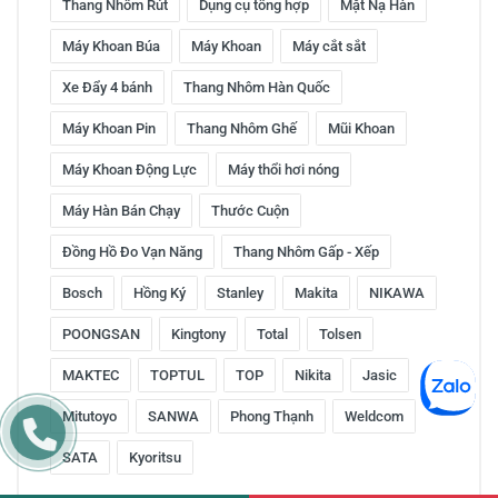
Thang Nhôm Rút
Dụng cụ tổng hợp
Mặt Nạ Hàn
Máy Khoan Búa
Máy Khoan
Máy cắt sắt
Xe Đẩy 4 bánh
Thang Nhôm Hàn Quốc
Máy Khoan Pin
Thang Nhôm Ghế
Mũi Khoan
Máy Khoan Động Lực
Máy thổi hơi nóng
Máy Hàn Bán Chạy
Thước Cuộn
Đồng Hồ Đo Vạn Năng
Thang Nhôm Gấp - Xếp
Bosch
Hồng Ký
Stanley
Makita
NIKAWA
POONGSAN
Kingtony
Total
Tolsen
MAKTEC
TOPTUL
TOP
Nikita
Jasic
Mitutoyo
SANWA
Phong Thạnh
Weldcom
SATA
Kyoritsu