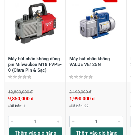
Gửi nhận xét
Máy hút chân không dùng
Máy hút chân không
Má
pin Milwaukee M18 FVP5-
VALUE VE125N
2
0 (Chưa Pin & Sạc)
12,800,000 đ
2,190,000 đ
12
9,850,000 đ
1,990,000 đ
1
Đã bán: 1
Đã bán: 22
Đ
Thêm vào giỏ hàng
Thêm vào giỏ hàng