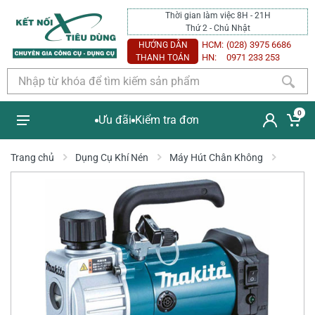
Thời gian làm việc 8H - 21H
Thứ 2 - Chủ Nhật
HCM:
(028) 3975 6686
HƯỚNG DẪN
HN:
0971 233 253
THANH TOÁN
0
Ưu đãi
Kiểm tra đơn
Trang chủ
Dụng Cụ Khí Nén
Máy Hút Chân Không