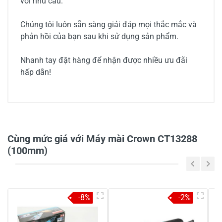
với nhu cầu.
Chúng tôi luôn sẵn sàng giải đáp mọi thắc mắc và
phản hồi của bạn sau khi sử dụng sản phẩm.
Nhanh tay đặt hàng để nhận được nhiều ưu đãi
hấp dẫn!
0/5
Cùng mức giá với Máy mài Crown CT13288
(100mm)
5
-
4
-
-8%
-2%
3
-
2
-