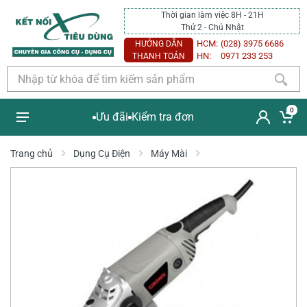
Thời gian làm việc 8H - 21H
Thứ 2 - Chủ Nhật
HCM:
(028) 3975 6686
HƯỚNG DẪN
HN:
0971 233 253
THANH TOÁN
0
Ưu đãi
Kiểm tra đơn
Trang chủ
Dụng Cụ Điện
Máy Mài