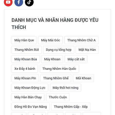
DANH MỤC VÀ NHÃN HÀNG ĐƯỢC YÊU
THÍCH
Máy Hàn Que
Máy Mài Góc
Thang Nhôm Chữ A
Thang Nhôm Rút
Dụng cụ tổng hợp
Mặt Nạ Hàn
Máy Khoan Búa
Máy Khoan
Máy cắt sắt
Xe Đẩy 4 bánh
Thang Nhôm Hàn Quốc
Máy Khoan Pin
Thang Nhôm Ghế
Mũi Khoan
Máy Khoan Động Lực
Máy thổi hơi nóng
Máy Hàn Bán Chạy
Thước Cuộn
Đồng Hồ Đo Vạn Năng
Thang Nhôm Gấp - Xếp