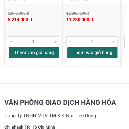
5,875,000 đ
12,980,000 đ
8,
5,214,000 đ
11,280,000 đ
7,
Thêm vào giỏ hàng
Thêm vào giỏ hàng
VĂN PHÒNG GIAO DỊCH HÀNG HÓA
Công Ty TNHH MTV TM Kết Nối Tiêu Dùng
Chi nhánh TP. Hồ Chí Minh