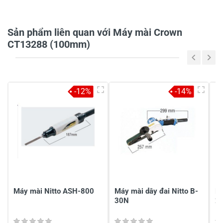
Sản phẩm liên quan với Máy mài Crown
Tiêu đề của nhận xét
*
CT13288 (100mm)
Viết nhận xét của bạn vào bên dưới
*
-12%
-14%
Gửi nhận xét
Máy mài Nitto ASH-800
Máy mài dây đai Nitto B-
Má
30N
2