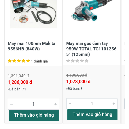
1
-
Chia sẻ nhận xét về sản phẩm
Viết nhận xét của bạn
Máy mài 100mm Makita
Máy mài góc cầm tay
M
9556HB (840W)
950W TOTAL TG1101256
(
5” (125mm)
1 đánh giá
1,100,000 đ
1,
1,391,040 đ
1,078,000 đ
1,
1,286,000 đ
Viết nhận xét về sản phẩm
Đã bán: 3
Đã bán: 71
Đánh giá sao
Thêm vào giỏ hàng
Thêm vào giỏ hàng
Họ và tên
*