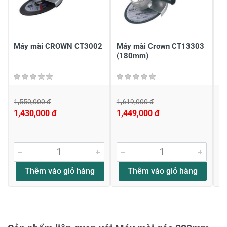
Chia sẻ nhận xét về sản phẩm
Viết nhận xét của bạn
Máy mài CROWN CT3002
Máy mài Crown CT13303
M
(180mm)
1,550,000 đ
1,619,000 đ
1,
1,430,000 đ
1,449,000 đ
Viết nhận xét về sản phẩm
Đánh giá sao
Thêm vào giỏ hàng
Thêm vào giỏ hàng
Họ và tên
*