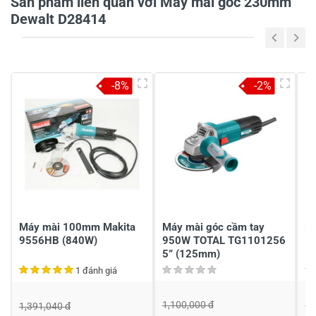
Sản phẩm liên quan với Máy mài góc 230mm
Dewalt D28414
Tiêu đề của nhận xét
*
-8%
-2%
Viết nhận xét của bạn vào bên dưới
*
Gửi nhận xét
Máy mài 100mm Makita
Máy mài góc cầm tay
Má
9556HB (840W)
950W TOTAL TG1101256
5” (125mm)
1 đánh giá
1,100,000 đ
5,
1,391,040 đ