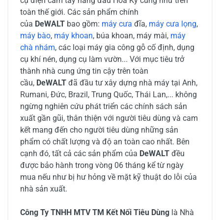
cụ điện cầm tay hàng đầu Hoa Kỳ cũng như trên
toàn thế giới. Các sản phẩm chính
của
DeWALT
bao gồm:
máy cưa
đĩa,
máy cưa lọng
,
máy bào
,
máy khoan
, búa khoan, máy mài,
máy
chà nhám
, các loại máy gia công gỗ cố định, dụng
cụ khí nén, dụng cụ làm vườn... Với mục tiêu trở
thành nhà cung ứng tin cậy trên toàn
cầu,
DeWALT
đã đầu tư xây dựng nhà máy tại Anh,
Rumani, Đức, Brazil, Trung Quốc, Thái Lan,... không
ngừng nghiên cứu phát triển các chính sách sản
xuất gần gũi, thân thiện với người tiêu dùng và cam
kết mang đến cho người tiêu dùng những sản
phẩm có chất lượng và độ an toàn cao nhất. Bên
cạnh đó, tất cả các sản phẩm của
DeWALT
đều
được bảo hành trong vòng 06 tháng kể từ ngày
mua nếu như bị hư hỏng về mặt kỹ thuật do lỗi của
nhà sản xuất.
Công Ty TNHH MTV TM Kết Nối Tiêu Dùng
là Nhà