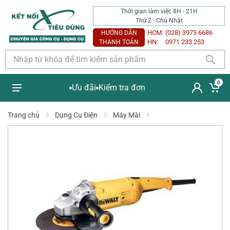
Thời gian làm việc 8H - 21H
Thứ 2 - Chủ Nhật
HCM:
(028) 3975 6686
HƯỚNG DẪN
HN:
0971 233 253
THANH TOÁN
0
Ưu đãi
Kiểm tra đơn
Trang chủ
Dụng Cụ Điện
Máy Mài