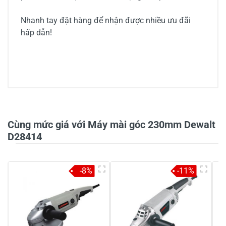
Nhanh tay đặt hàng để nhận được nhiều ưu đãi
hấp dẫn!
0/5
Cùng mức giá với Máy mài góc 230mm Dewalt
D28414
5
-
-8%
-11%
4
-
3
-
2
-
1
-