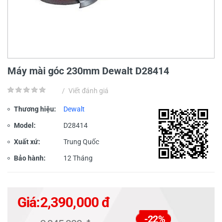
Máy mài góc 230mm Dewalt D28414
/
Viết đánh giá
Thương hiệu:
Dewalt
Model:
D28414
Xuất xứ:
Trung Quốc
Bảo hành:
12 Tháng
Giá:
2,390,000 đ
-22%