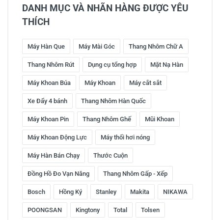
DANH MỤC VÀ NHÃN HÀNG ĐƯỢC YÊU
THÍCH
Máy Hàn Que
Máy Mài Góc
Thang Nhôm Chữ A
Thang Nhôm Rút
Dụng cụ tổng hợp
Mặt Nạ Hàn
Máy Khoan Búa
Máy Khoan
Máy cắt sắt
Xe Đẩy 4 bánh
Thang Nhôm Hàn Quốc
Máy Khoan Pin
Thang Nhôm Ghế
Mũi Khoan
Máy Khoan Động Lực
Máy thổi hơi nóng
Máy Hàn Bán Chạy
Thước Cuộn
Đồng Hồ Đo Vạn Năng
Thang Nhôm Gấp - Xếp
Bosch
Hồng Ký
Stanley
Makita
NIKAWA
POONGSAN
Kingtony
Total
Tolsen