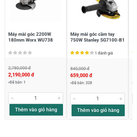
Gửi nhận xét
Máy mài góc 2200W
Máy mài góc cầm tay
1
180mm Worx WU738
750W Stanley SG7100-B1
M
1 đánh giá
2,780,000 đ
840,000 đ
2,
2,190,000 đ
659,000 đ
1,
Đã bán: 1
Đã bán: 328
Đ
Thêm vào giỏ hàng
Thêm vào giỏ hàng