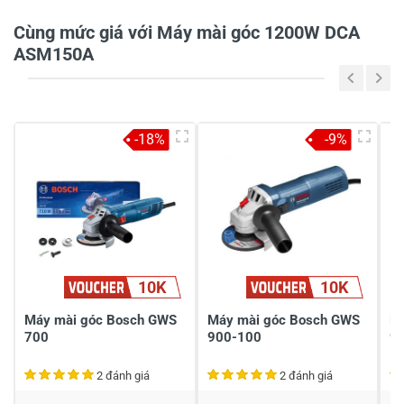
0/5
Cùng mức giá với Máy mài góc 1200W DCA
ASM150A
5
-
4
-
-18%
-9%
3
-
2
-
1
-
Chia sẻ nhận xét về sản phẩm
10K
10K
Viết nhận xét của bạn
Máy mài góc Bosch GWS
Máy mài góc Bosch GWS
M
700
900-100
9
2 đánh giá
2 đánh giá