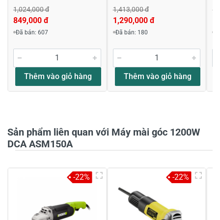
1,024,000 đ
1,413,000 đ
1,
849,000 đ
1,290,000 đ
1,
Viết nhận xét về sản phẩm
Đã bán: 607
Đã bán: 180
Đ
Đánh giá sao
Thêm vào giỏ hàng
Thêm vào giỏ hàng
Họ và tên
*
Sản phẩm liên quan với Máy mài góc 1200W
Tiêu đề của nhận xét
*
DCA ASM150A
Viết nhận xét của bạn vào bên dưới
*
-22%
-22%