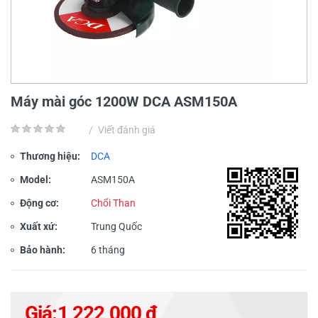
Máy mài góc 1200W DCA ASM150A
/
Viết đánh giá
Thương hiệu:
DCA
Model:
ASM150A
Động cơ:
Chổi Than
Xuất xứ:
Trung Quốc
Bảo hành:
6 tháng
Giá:
1,222,000 đ