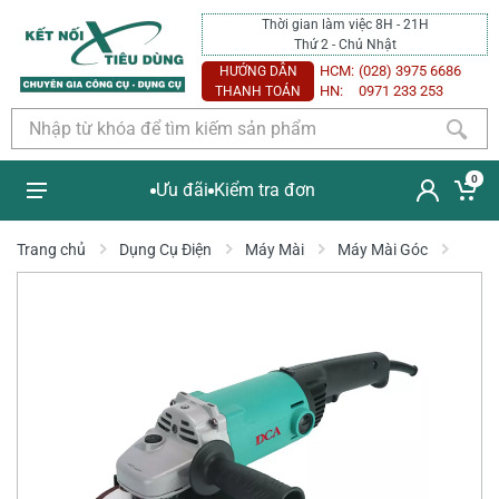
Thời gian làm việc 8H - 21H
Thứ 2 - Chủ Nhật
HCM:
(028) 3975 6686
HƯỚNG DẪN
HN:
0971 233 253
THANH TOÁN
0
Ưu đãi
Kiểm tra đơn
Trang chủ
Dụng Cụ Điện
Máy Mài
Máy Mài Góc