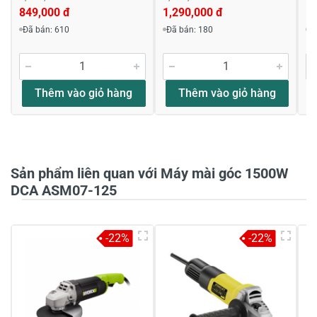
849,000 đ
1,290,000 đ
1,
Viết nhận xét về sản phẩm
Đã bán: 610
Đã bán: 180
Đ
Đánh giá sao
Thêm vào giỏ hàng
Thêm vào giỏ hàng
Họ và tên
*
Sản phẩm liên quan với Máy mài góc 1500W
Tiêu đề của nhận xét
*
DCA ASM07-125
Viết nhận xét của bạn vào bên dưới
*
-22%
-22%