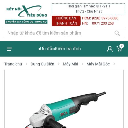
Thời gian làm việc 8H - 21H
Thứ 2 - Chủ Nhật
HCM:
(028) 3975 6686
HƯỚNG DẪN
HN:
0971 233 253
THANH TOÁN
0
Ưu đãi
Kiểm tra đơn
Trang chủ
Dụng Cụ Điện
Máy Mài
Máy Mài Góc