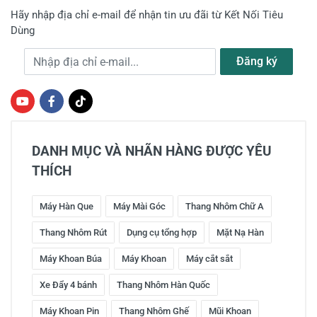
Hãy nhập địa chỉ e-mail để nhận tin ưu đãi từ Kết Nối Tiêu
Dùng
Địa chỉ e-mail
Đăng ký
DANH MỤC VÀ NHÃN HÀNG ĐƯỢC YÊU
THÍCH
Máy Hàn Que
Máy Mài Góc
Thang Nhôm Chữ A
Thang Nhôm Rút
Dụng cụ tổng hợp
Mặt Nạ Hàn
Máy Khoan Búa
Máy Khoan
Máy cắt sắt
Xe Đẩy 4 bánh
Thang Nhôm Hàn Quốc
Máy Khoan Pin
Thang Nhôm Ghế
Mũi Khoan