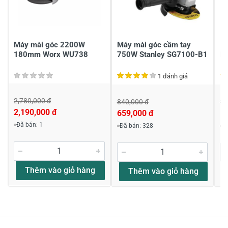
Gửi nhận xét
Máy mài góc 2200W
Máy mài góc cầm tay
1
180mm Worx WU738
750W Stanley SG7100-B1
M
1 đánh giá
2,780,000 đ
840,000 đ
2,
2,190,000 đ
659,000 đ
1,
Đã bán: 1
Đã bán: 328
Đ
Thêm vào giỏ hàng
Thêm vào giỏ hàng