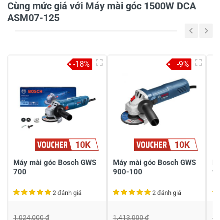
Cùng mức giá với Máy mài góc 1500W DCA
ASM07-125
5
-
4
-
-18%
-9%
3
-
2
-
1
-
Chia sẻ nhận xét về sản phẩm
10K
10K
Viết nhận xét của bạn
Máy mài góc Bosch GWS
Máy mài góc Bosch GWS
M
700
900-100
9
2 đánh giá
2 đánh giá
1,024,000 đ
1,413,000 đ
1,