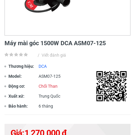
Máy mài góc 1500W DCA ASM07-125
/
Viết đánh giá
Thương hiệu:
DCA
Model:
ASM07-125
Động cơ:
Chổi Than
Xuất xứ:
Trung Quốc
Bảo hành:
6 tháng
Giá:
1,270,000 đ