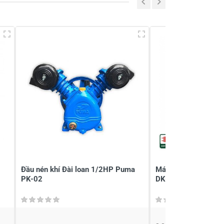
Đầu nén khí Đài loan 1/2HP Puma
Máy nén khí không 
PK-02
DK-AC2906PRO