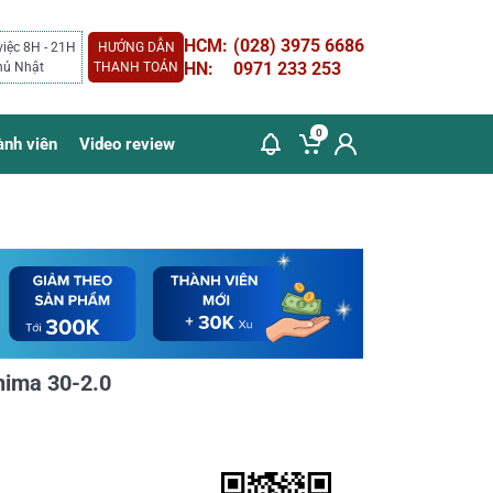
HCM:
(028) 3975 6686
việc 8H - 21H
HƯỚNG DẪN
HN:
0971 233 253
hủ Nhật
THANH TOÁN
0
ành viên
Video review
hima 30-2.0