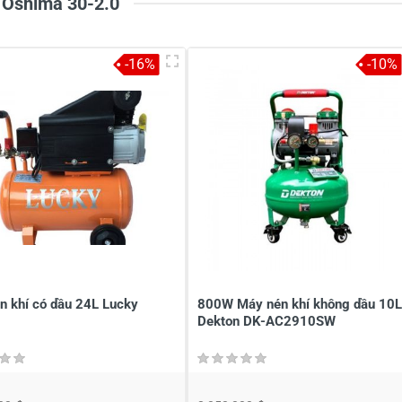
 Oshima 30-2.0
-16%
-10%
à tên
*
Tiêu đề của nhận xét
*
ới
*
n khí có dầu 24L Lucky
800W Máy nén khí không dầu 10L
Dekton DK-AC2910SW