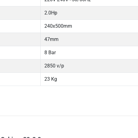
2.0Hp
240x500mm
47mm
8 Bar
2850 v/p
23 Kg
5
-
4
-
Chi
3
-
2
-
1
-