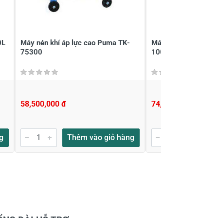
0L
Máy nén khí áp lực cao Puma TK-
Máy nén khí áp lực
75300
100300
58,500,000 đ
74,000,000 đ
g
Thêm vào giỏ hàng
Thêm