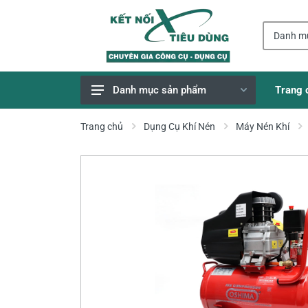
Trang 
Danh mục sản phẩm
Giao Hàng Miễn Phí
Trang chủ
Dụng Cụ Khí Nén
Máy Nén Khí
Công Cụ, Dụng Cụ
Thiết Bị Dùng Pin
Dụng Cụ Điện
Thiết Bị Nâng Đỡ
Thang nhôm
Phụ Tùng, Linh Kiện
Máy Hàn & Phụ Kiện