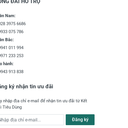
ỔNG ĐÀI HỖ TRỢ
ền Nam:
028 3975 6686
0933 075 786
ền Bắc:
0941 011 994
0971 233 253
o hành:
0943 913 838
ng ký nhận tin ưu đãi
y nhập địa chỉ e-mail để nhận tin ưu đãi từ Kết
i Tiêu Dùng
a chỉ e-mail
Đăng ký