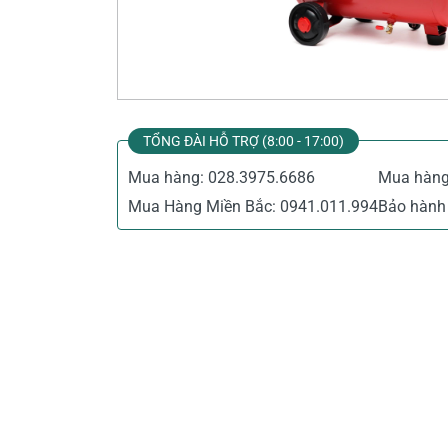
Thiết Bị Đo Điện
Thước Đo Laser
Đồ Bảo Hộ Lao Động
TỔNG ĐÀI HỖ TRỢ (8:00 - 17:00)
Mua hàng:
028.3975.6686
Mua hàn
Mua Hàng Miền Bắc:
0941.011.994
Bảo hành 