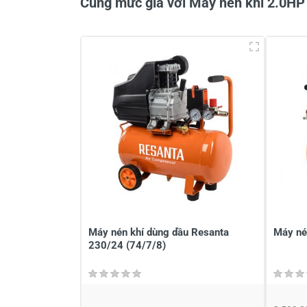
Cùng mức giá với Máy nén khi 2.0HP
Viết nhận xét về sản phẩm
Đánh giá sao
Họ v
Viết nhận xét của bạn vào bên dư
Máy nén khí dùng dầu Resanta
Máy né
230/24 (74/7/8)