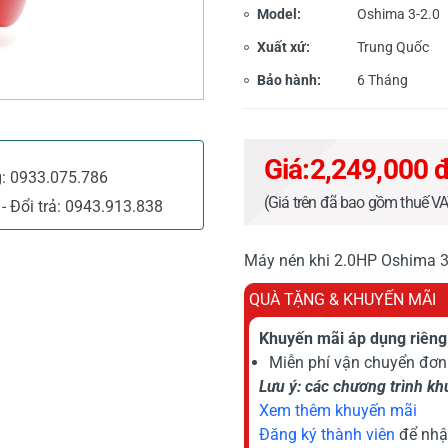
Model:
Oshima 3-2.0
Xuất xứ:
Trung Quốc
Bảo hành:
6 Tháng
Giá:
2,249,000 
g:
0933.075.786
(Giá trên đã bao gồm thuế V
- Đổi trả:
0943.913.838
Máy nén khi 2.0HP Oshima 30
QUÀ TẶNG & KHUYẾN MÃI
Khuyến mãi áp dụng riêng 
Miễn phí vận chuyển đơn 
Lưu ý: các chương trình k
Xem thêm khuyến mãi
Đăng ký thành viên
để nhậ