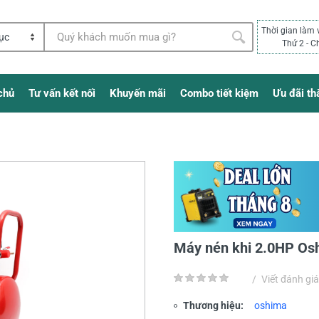
Thời gian làm 
Thứ 2 - C
chủ
Tư vấn kết nối
Khuyến mãi
Combo tiết kiệm
Ưu đãi th
Máy nén khi 2.0HP Os
/
Viết đánh giá
Thương hiệu:
oshima