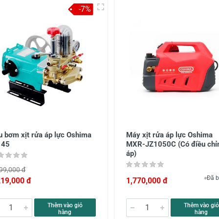
-7%
u bơm xịt rửa áp lực Oshima
Máy xịt rửa áp lực Oshima
 45
MXR-JZ1050C (Có điều chỉ
áp)
99,000 đ
Đã b
219,000 đ
1,770,000 đ
Thêm vào giỏ
Thêm vào giỏ
hàng
hàng