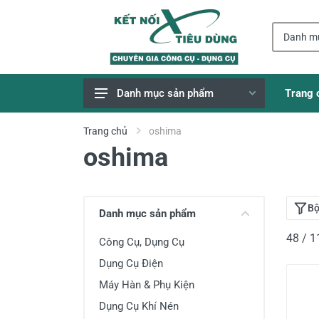
Trang 
Danh mục sản phẩm
Giao Hàng Miễn Phí
Trang chủ
oshima
oshima
Công Cụ, Dụng Cụ
Thiết Bị Dùng Pin
Dụng Cụ Điện
Bộ
Danh mục sản phẩm
Thiết Bị Nâng Đỡ
48 / 
Công Cụ, Dụng Cụ
Thang nhôm
Dụng Cụ Điện
Phụ Tùng, Linh Kiện
Máy Hàn & Phụ Kiện
Máy Hàn & Phụ Kiện
Dụng Cụ Khí Nén