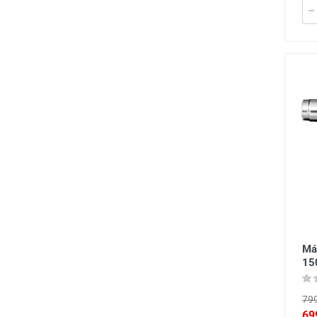
Má
15
799
69