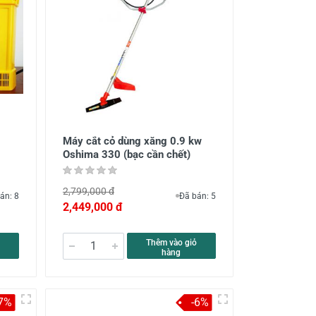
Máy cắt cỏ dùng xăng 0.9 kw
Oshima 330 (bạc cần chết)
2,799,000 đ
án: 8
Đã bán: 5
2,449,000 đ
Thêm vào giỏ
hàng
-7%
-6%