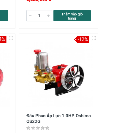
Thêm vào giỏ
hàng
4%
-12%
Đầu Phun Áp Lực 1.0HP Oshima
OS22G