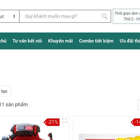
Thời gian làm 
Thứ 2 - C
chủ
Tư vấn kết nối
Khuyến mãi
Combo tiết kiệm
Ưu đãi th
 lọc
111 sản phẩm
-21%
-1