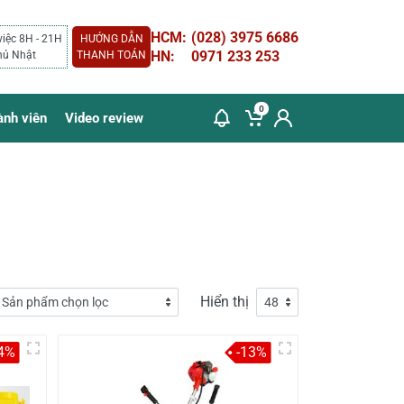
HCM:
(028) 3975 6686
việc 8H - 21H
HƯỚNG DẪN
HN:
0971 233 253
hủ Nhật
THANH TOÁN
0
ành viên
Video review
Hiển thị
4%
-13%