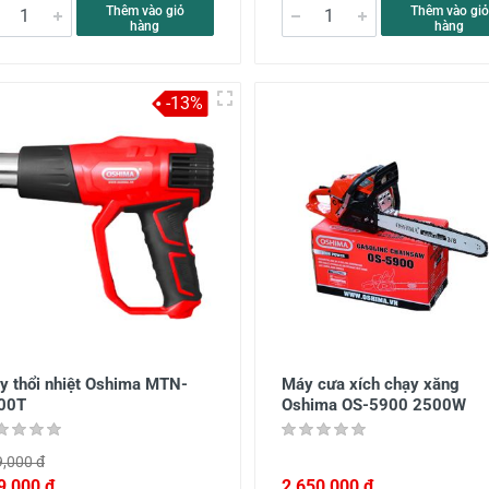
Thêm vào giỏ
Thêm vào giỏ
hàng
hàng
-13%
y thổi nhiệt Oshima MTN-
Máy cưa xích chạy xăng
00T
Oshima OS-5900 2500W
,000 đ
9,000 đ
2,650,000 đ