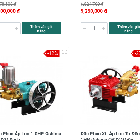
78,500 đ
6,824,700 đ
300,000 đ
5,250,000 đ
Thêm vào giỏ
Thêm vào giỏ
hàng
hàng
-12%
-2
u Phun Áp Lực 1.0HP Oshima
Đầu Phun Xịt Áp Lực Tự Độ
22G Xanh
1HP Oshima OS22AG Đỏ