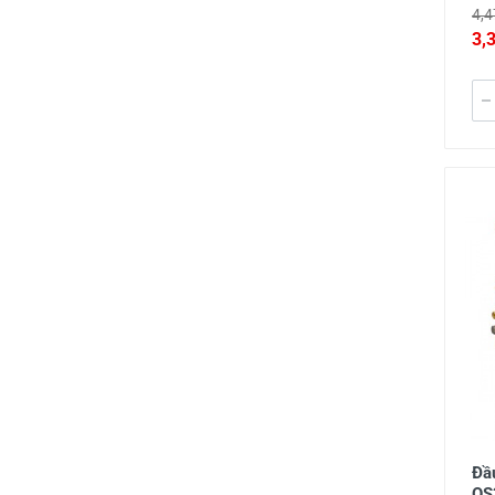
4,4
3,
Đầ
OS