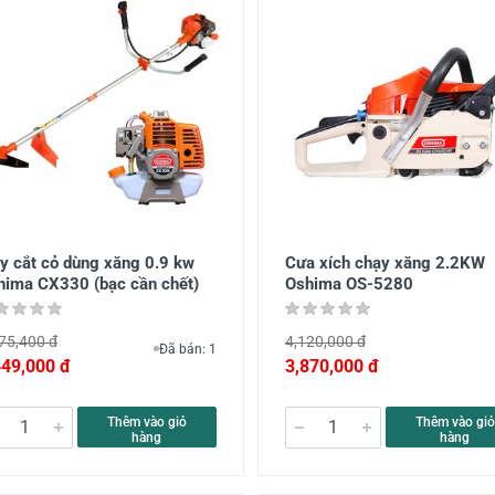
y cắt cỏ dùng xăng 0.9 kw
Cưa xích chạy xăng 2.2KW
hima CX330 (bạc cần chết)
Oshima OS-5280
75,400 đ
4,120,000 đ
Đã bán: 1
449,000 đ
3,870,000 đ
Thêm vào giỏ
Thêm vào giỏ
hàng
hàng