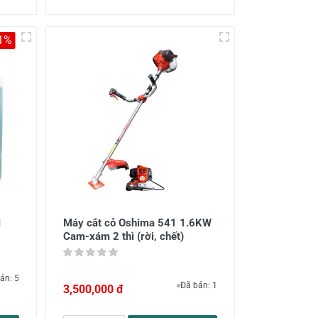
1%
M
Máy cắt cỏ Oshima 541 1.6KW
Cam-xám 2 thì (rời, chết)
án: 5
Đã bán: 1
3,500,000 đ