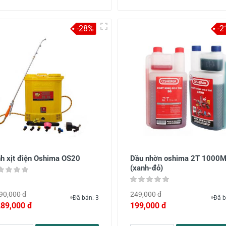
-28%
-2
nh xịt điện Oshima OS20
Dầu nhờn oshima 2T 1000
(xanh-đỏ)
90,000 đ
249,000 đ
Đã bán: 3
Đã b
289,000 đ
199,000 đ