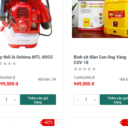
y thổi lá Oshima MTL-80CC
Bình xịt điện Con Ong Vàng
COV 18
99,000 đ
1,099,000 đ
Đã bán: 39
Đã b
999,000 đ
949,000 đ
Thêm vào giỏ
Thêm vào giỏ
hàng
hàng
-40%