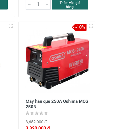
Thêm vào giỏ
hàng
-10%
Máy hàn que 250A Oshima MOS
250N
3,652,000 đ
3,320,000 đ