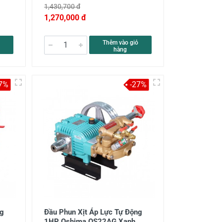
1,430,700 đ
1,270,000 đ
Thêm vào giỏ
hàng
7%
-27%
ng
Đầu Phun Xịt Áp Lực Tự Động
1HP Oshima OS22AG Xanh