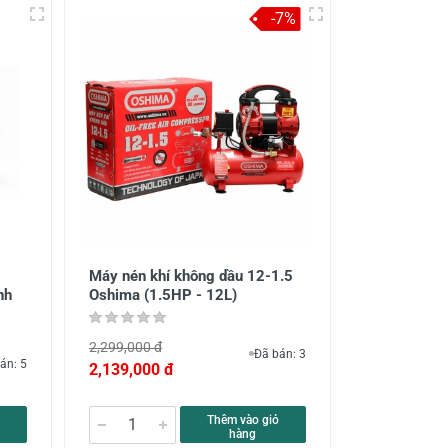
-7%
Máy nén khí không dầu 12-1.5
nh
Oshima (1.5HP - 12L)
2,299,000 đ
Đã bán: 3
án: 5
2,139,000 đ
Thêm vào giỏ
hàng