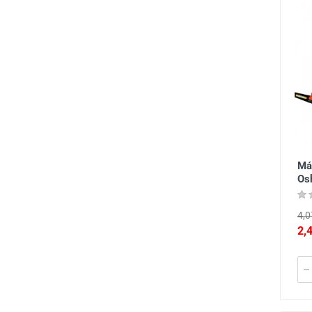
Má
Os
4,0
2,