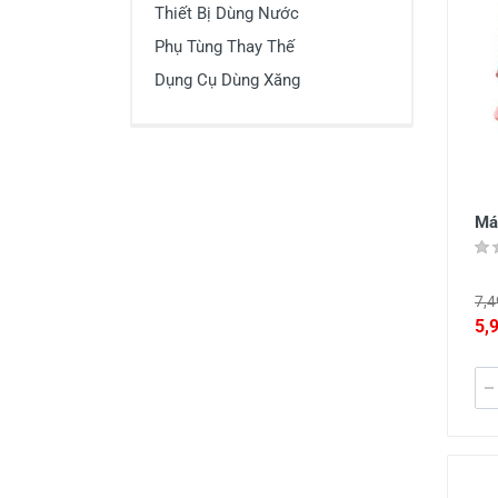
Thiết Bị Dùng Nước
Thiết Bị Đo Điện
Phụ Tùng Thay Thế
Thước Đo Laser
Dụng Cụ Dùng Xăng
Đồ Bảo Hộ Lao Động
Má
7,4
5,