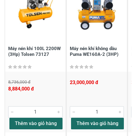
Gửi nhận xét
Máy nén khí 100L 2200W
Máy nén khí không dầu
Má
(3Hp) Tolsen 73127
Puma WE160A-2 (3HP)
Re
8,736,000 đ
23,000,000 đ
3,
8,884,000 đ
Thêm vào giỏ hàng
Thêm vào giỏ hàng