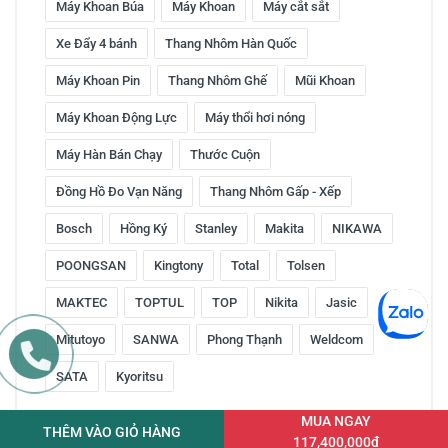
Máy Khoan Búa
Máy Khoan
Máy cắt sắt
Xe Đẩy 4 bánh
Thang Nhôm Hàn Quốc
Máy Khoan Pin
Thang Nhôm Ghế
Mũi Khoan
Máy Khoan Động Lực
Máy thổi hơi nóng
Máy Hàn Bán Chạy
Thước Cuộn
Đồng Hồ Đo Vạn Năng
Thang Nhôm Gấp - Xếp
Bosch
Hồng Ký
Stanley
Makita
NIKAWA
POONGSAN
Kingtony
Total
Tolsen
MAKTEC
TOPTUL
TOP
Nikita
Jasic
Mitutoyo
SANWA
Phong Thạnh
Weldcom
SATA
Kyoritsu
MUA NGAY
THÊM VÀO GIỎ HÀNG
117,400,000đ