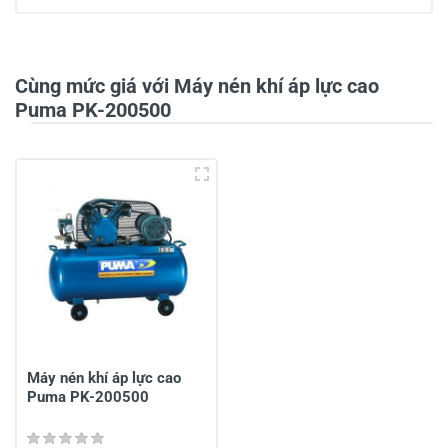
0/5
Cùng mức giá với Máy nén khí áp lực cao
Puma PK-200500
5
-
4
-
3
-
2
-
1
-
Chia sẻ nhận xét về sản phẩm
Viết nhận xét của bạn
Máy nén khí áp lực cao
Puma PK-200500