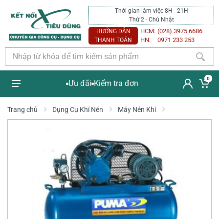
Thời gian làm việc 8H - 21H
Thứ 2 - Chủ Nhật
HCM:
(028) 3975 6686
HƯỚNG DẪN
HN:
0971 233 253
THANH TOÁN
0
Ưu đãi
Kiểm tra đơn
Trang chủ
Dụng Cụ Khí Nén
Máy Nén Khí