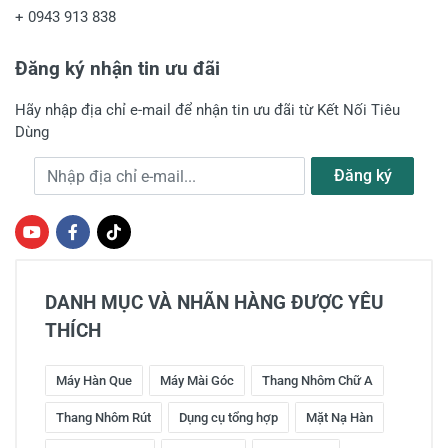
+
0943 913 838
Đăng ký nhận tin ưu đãi
Hãy nhập địa chỉ e-mail để nhận tin ưu đãi từ Kết Nối Tiêu
Dùng
Địa chỉ e-mail
Đăng ký
DANH MỤC VÀ NHÃN HÀNG ĐƯỢC YÊU
THÍCH
Máy Hàn Que
Máy Mài Góc
Thang Nhôm Chữ A
Thang Nhôm Rút
Dụng cụ tổng hợp
Mặt Nạ Hàn