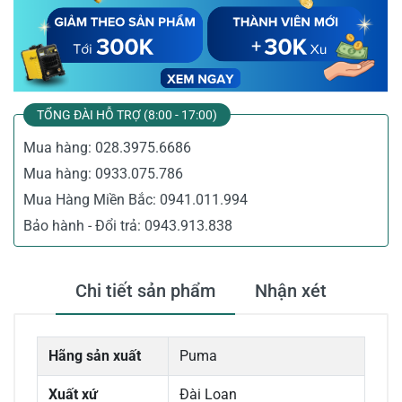
TỔNG ĐÀI HỖ TRỢ (8:00 - 17:00)
Mua hàng:
028.3975.6686
Mua hàng:
0933.075.786
Mua Hàng Miền Bắc:
0941.011.994
Bảo hành - Đổi trả:
0943.913.838
Chi tiết sản phẩm
Nhận xét
Hãng sản xuất
Puma
Xuất xứ
Đài Loan