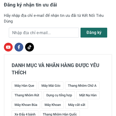
Đăng ký nhận tin ưu đãi
Hãy nhập địa chỉ e-mail để nhận tin ưu đãi từ Kết Nối Tiêu
Dùng
Địa chỉ e-mail
Đăng ký
DANH MỤC VÀ NHÃN HÀNG ĐƯỢC YÊU
THÍCH
Máy Hàn Que
Máy Mài Góc
Thang Nhôm Chữ A
Thang Nhôm Rút
Dụng cụ tổng hợp
Mặt Nạ Hàn
Máy Khoan Búa
Máy Khoan
Máy cắt sắt
Xe Đẩy 4 bánh
Thang Nhôm Hàn Quốc