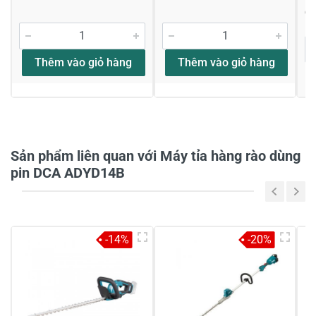
Viết nhận xét về sản phẩm
Đ
Đánh giá sao
Thêm vào giỏ hàng
Thêm vào giỏ hàng
Họ và tên
*
Sản phẩm liên quan với Máy tỉa hàng rào dùng
Tiêu đề của nhận xét
*
pin DCA ADYD14B
Viết nhận xét của bạn vào bên dưới
*
-14%
-20%