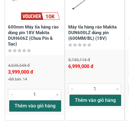
10K
Gửi nhận xét
600mm Máy tỉa hàng rào
Máy tỉa hàng rào Makita
Má
dùng pin 18V Makita
DUN600LZ dùng pin
1
DUH606Z (Chưa Pin &
(600MM/BL) (18V)
Ch
Sạc)
8,740,116 đ
10
4,636,548 đ
6,999,000 đ
3,
3,999,000 đ
Đ
Đã bán: 14
Thêm vào giỏ hàng
Thêm vào giỏ hàng