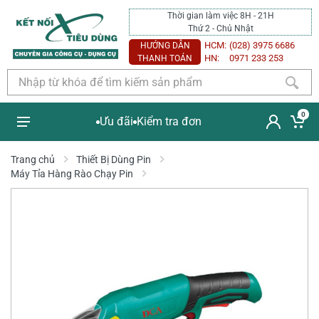
Thời gian làm việc 8H - 21H
Thứ 2 - Chủ Nhật
HCM:
(028) 3975 6686
HƯỚNG DẪN
HN:
0971 233 253
THANH TOÁN
0
Ưu đãi
Kiểm tra đơn
Trang chủ
Thiết Bị Dùng Pin
Máy Tỉa Hàng Rào Chạy Pin