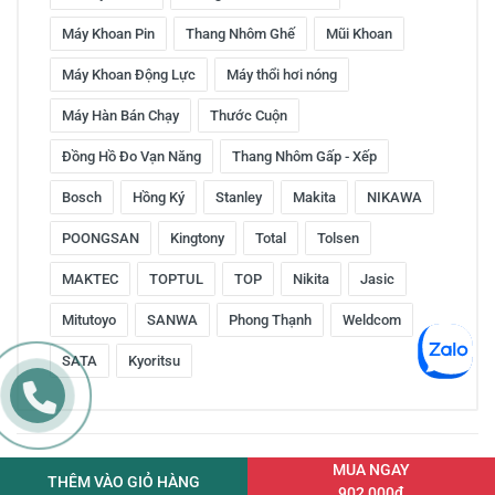
Máy Khoan Pin
Thang Nhôm Ghế
Mũi Khoan
Máy Khoan Động Lực
Máy thổi hơi nóng
Máy Hàn Bán Chạy
Thước Cuộn
Đồng Hồ Đo Vạn Năng
Thang Nhôm Gấp - Xếp
Bosch
Hồng Ký
Stanley
Makita
NIKAWA
POONGSAN
Kingtony
Total
Tolsen
MAKTEC
TOPTUL
TOP
Nikita
Jasic
Mitutoyo
SANWA
Phong Thạnh
Weldcom
SATA
Kyoritsu
Copyright © 2016 by ketnoitieudung.vn. All rights reserved
MUA NGAY
THÊM VÀO GIỎ HÀNG
902,000đ