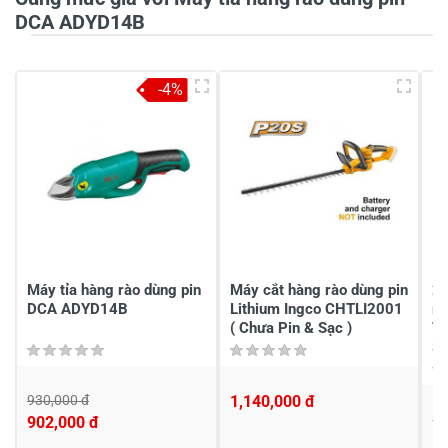
DCA ADYD14B
5
-
-4%
4
-
3
-
2
-
1
-
Chia sẻ nhận xét về sản phẩm
Viết nhận xét của bạn
Máy tỉa hàng rào dùng pin
Máy cắt hàng rào dùng pin
20
DCA ADYD14B
Lithium Ingco CHTLI2001
rà
( Chưa Pin & Sạc )
TH
Sạ
930,000 đ
1,140,000 đ
1,
902,000 đ
1,