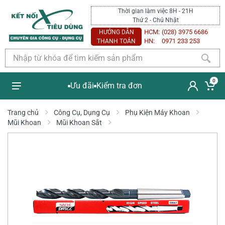
Thời gian làm việc 8H - 21H
Thứ 2 - Chủ Nhật
HCM:
(028) 3975 6686
HƯỚNG DẪN
HN:
0971 233 253
THANH TOÁN
0
Ưu đãi
Kiểm tra đơn
Trang chủ
Công Cụ, Dụng Cụ
Phụ Kiện Máy Khoan
Mũi Khoan
Mũi Khoan Sắt