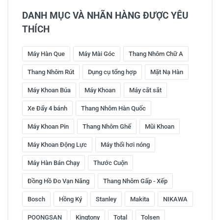
DANH MỤC VÀ NHÃN HÀNG ĐƯỢC YÊU
THÍCH
Máy Hàn Que
Máy Mài Góc
Thang Nhôm Chữ A
Thang Nhôm Rút
Dụng cụ tổng hợp
Mặt Nạ Hàn
Máy Khoan Búa
Máy Khoan
Máy cắt sắt
Xe Đẩy 4 bánh
Thang Nhôm Hàn Quốc
Máy Khoan Pin
Thang Nhôm Ghế
Mũi Khoan
Máy Khoan Động Lực
Máy thổi hơi nóng
Máy Hàn Bán Chạy
Thước Cuộn
Đồng Hồ Đo Vạn Năng
Thang Nhôm Gấp - Xếp
Bosch
Hồng Ký
Stanley
Makita
NIKAWA
POONGSAN
Kingtony
Total
Tolsen