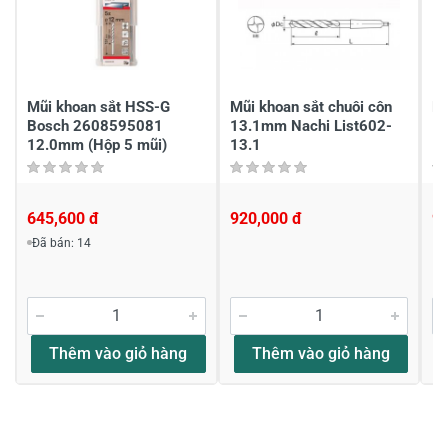
Chia sẻ nhận xét về sản phẩm
Viết nhận xét của bạn
Mũi khoan sắt HSS-G
Mũi khoan sắt chuôi côn
Mu
Bosch 2608595081
13.1mm Nachi List602-
13
12.0mm (Hộp 5 mũi)
13.1
13
645,600 đ
920,000 đ
9
Đã bán: 14
Viết nhận xét về sản phẩm
Đánh giá sao
Thêm vào giỏ hàng
Thêm vào giỏ hàng
Họ và tên
*