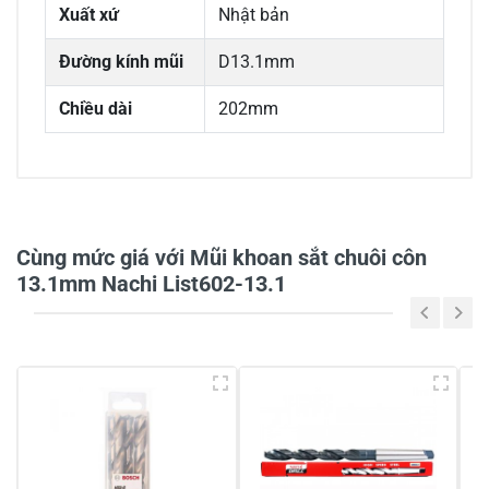
Xuất xứ
Nhật bản
Đường kính mũi
D13.1mm
Chiều dài
202mm
0/5
Cùng mức giá với Mũi khoan sắt chuôi côn
13.1mm Nachi List602-13.1
5
-
4
-
3
-
2
-
1
-