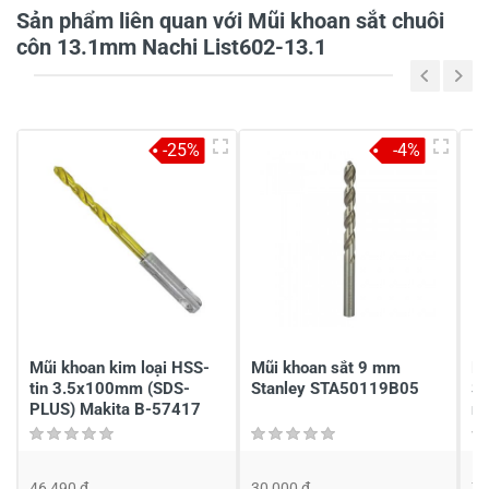
Sản phẩm liên quan với Mũi khoan sắt chuôi
Tiêu đề của nhận xét
*
côn 13.1mm Nachi List602-13.1
Viết nhận xét của bạn vào bên dưới
*
-25%
-4%
Gửi nhận xét
Mũi khoan kim loại HSS-
Mũi khoan sắt 9 mm
M
tin 3.5x100mm (SDS-
Stanley STA50119B05
S
PLUS) Makita B-57417
mũ
46,490 đ
30,000 đ
71