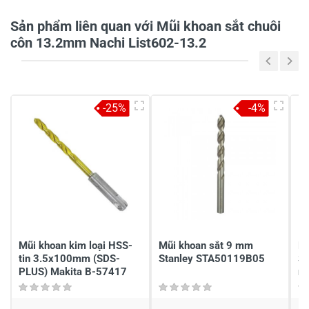
Tiêu đề của nhận xét
*
Sản phẩm liên quan với Mũi khoan sắt chuôi
côn 13.2mm Nachi List602-13.2
Viết nhận xét của bạn vào bên dưới
*
-25%
-4%
Gửi nhận xét
Mũi khoan kim loại HSS-
Mũi khoan sắt 9 mm
M
tin 3.5x100mm (SDS-
Stanley STA50119B05
S
PLUS) Makita B-57417
mũ