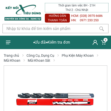
Thời gian làm việc 8H - 21H
Thứ 2 - Chủ Nhật
HCM:
(028) 3975 6686
HƯỚNG DẪN
HN:
0971 233 253
THANH TOÁN
0
Ưu đãi
Kiểm tra đơn
Trang chủ
Công Cụ, Dụng Cụ
Phụ Kiện Máy Khoan
Mũi Khoan
Mũi Khoan Sắt