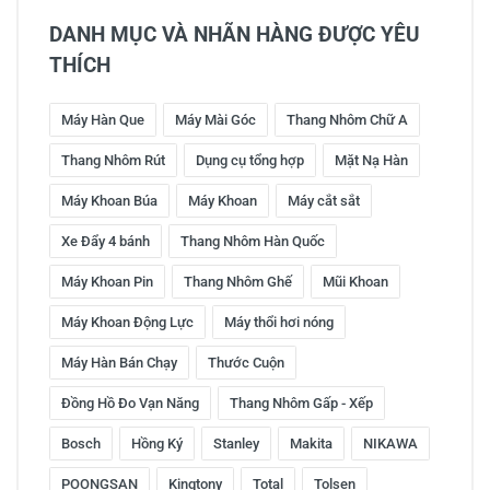
DANH MỤC VÀ NHÃN HÀNG ĐƯỢC YÊU
THÍCH
Máy Hàn Que
Máy Mài Góc
Thang Nhôm Chữ A
Thang Nhôm Rút
Dụng cụ tổng hợp
Mặt Nạ Hàn
Máy Khoan Búa
Máy Khoan
Máy cắt sắt
Xe Đẩy 4 bánh
Thang Nhôm Hàn Quốc
Máy Khoan Pin
Thang Nhôm Ghế
Mũi Khoan
Máy Khoan Động Lực
Máy thổi hơi nóng
Máy Hàn Bán Chạy
Thước Cuộn
Đồng Hồ Đo Vạn Năng
Thang Nhôm Gấp - Xếp
Bosch
Hồng Ký
Stanley
Makita
NIKAWA
POONGSAN
Kingtony
Total
Tolsen