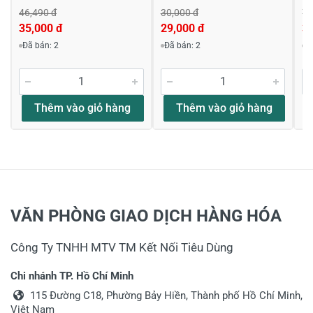
46,490 đ
30,000 đ
71
35,000 đ
29,000 đ
3
Đã bán: 2
Đã bán: 2
Đ
Thêm vào giỏ hàng
Thêm vào giỏ hàng
VĂN PHÒNG GIAO DỊCH HÀNG HÓA
Công Ty TNHH MTV TM Kết Nối Tiêu Dùng
Chi nhánh TP. Hồ Chí Minh
115 Đường C18, Phường Bảy Hiền, Thành phố Hồ Chí Minh,
Việt Nam