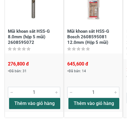
Chia sẻ nhận xét về sản phẩm
Viết nhận xét của bạn
Mũi khoan sắt HSS-G
Mũi khoan sắt HSS-G
Mũ
8.0mm (hộp 5 mũi)
Bosch 2608595081
H
2608595072
12.0mm (Hộp 5 mũi)
2
mũ
276,800 đ
645,600 đ
2
Đã bán: 31
Đã bán: 14
Viết nhận xét về sản phẩm
Đ
Đánh giá sao
Thêm vào giỏ hàng
Thêm vào giỏ hàng
Họ và tên
*