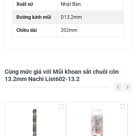
Xuất xứ
Nhật Bản
Đường kính mũi
D13.2mm
Chiều dài
202mm
0/5
Cùng mức giá với Mũi khoan sắt chuôi côn
13.2mm Nachi List602-13.2
5
-
4
-
3
-
2
-
1
-