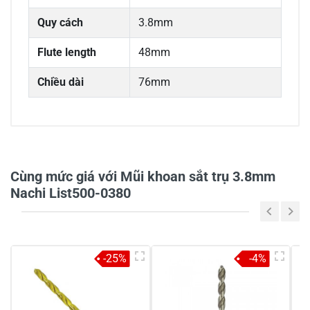
Quy cách
3.8mm
Flute length
48mm
Chiều dài
76mm
0/5
Cùng mức giá với Mũi khoan sắt trụ 3.8mm
Nachi List500-0380
5
-
4
-
-25%
-4%
3
-
2
-
1
-