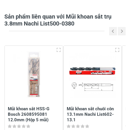
Tiêu đề của nhận xét
*
Sản phẩm liên quan với Mũi khoan sắt trụ
3.8mm Nachi List500-0380
Viết nhận xét của bạn vào bên dưới
*
Gửi nhận xét
Mũi khoan sắt HSS-G
Mũi khoan sắt chuôi côn
Mu
Bosch 2608595081
13.1mm Nachi List602-
13
12.0mm (Hộp 5 mũi)
13.1
13