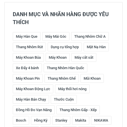
DANH MỤC VÀ NHÃN HÀNG ĐƯỢC YÊU
THÍCH
Máy Hàn Que
Máy Mài Góc
Thang Nhôm Chữ A
Thang Nhôm Rút
Dụng cụ tổng hợp
Mặt Nạ Hàn
Máy Khoan Búa
Máy Khoan
Máy cắt sắt
Xe Đẩy 4 bánh
Thang Nhôm Hàn Quốc
Máy Khoan Pin
Thang Nhôm Ghế
Mũi Khoan
Máy Khoan Động Lực
Máy thổi hơi nóng
Máy Hàn Bán Chạy
Thước Cuộn
Đồng Hồ Đo Vạn Năng
Thang Nhôm Gấp - Xếp
Bosch
Hồng Ký
Stanley
Makita
NIKAWA