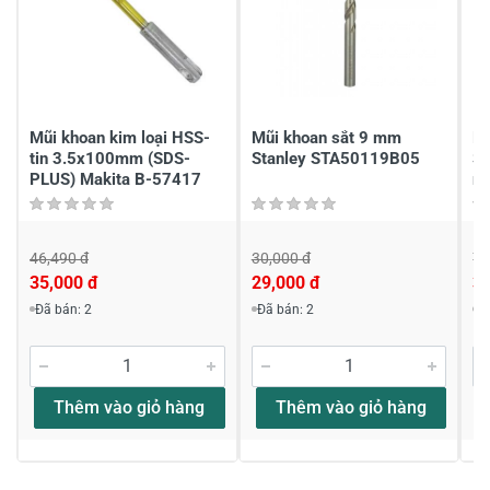
Chia sẻ nhận xét về sản phẩm
Viết nhận xét của bạn
Mũi khoan kim loại HSS-
Mũi khoan sắt 9 mm
M
tin 3.5x100mm (SDS-
Stanley STA50119B05
S
PLUS) Makita B-57417
mũ
46,490 đ
30,000 đ
71
35,000 đ
29,000 đ
3
Viết nhận xét về sản phẩm
Đã bán: 2
Đã bán: 2
Đ
Đánh giá sao
Thêm vào giỏ hàng
Thêm vào giỏ hàng
Họ và tên
*