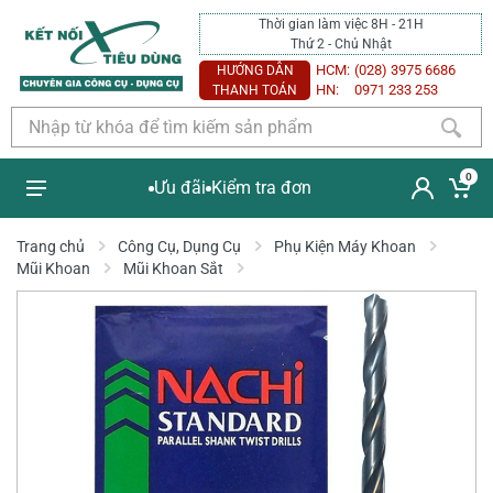
Thời gian làm việc 8H - 21H
Thứ 2 - Chủ Nhật
HCM:
(028) 3975 6686
HƯỚNG DẪN
HN:
0971 233 253
THANH TOÁN
0
Ưu đãi
Kiểm tra đơn
Trang chủ
Công Cụ, Dụng Cụ
Phụ Kiện Máy Khoan
Mũi Khoan
Mũi Khoan Sắt