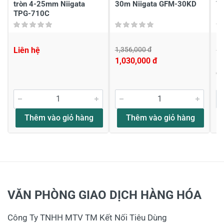
tròn 4-25mm Niigata
30m Niigata GFM-30KD
T
TPG-710C
Liên hệ
1,356,000 đ
1,
1,030,000 đ
1,
Đ
Thêm vào giỏ hàng
Thêm vào giỏ hàng
VĂN PHÒNG GIAO DỊCH HÀNG HÓA
Công Ty TNHH MTV TM Kết Nối Tiêu Dùng