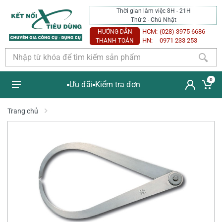
Thời gian làm việc 8H - 21H
Thứ 2 - Chủ Nhật
HCM:
(028) 3975 6686
HƯỚNG DẪN
HN:
0971 233 253
THANH TOÁN
0
Ưu đãi
Kiểm tra đơn
Trang chủ