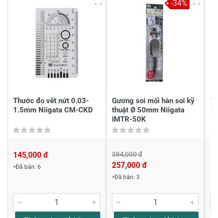
-34%
3
-
2
-
1
-
Chia sẻ nhận xét về sản phẩm
Viết nhận xét của bạn
Thước đo vết nứt 0.03-
Gương soi mối hàn soi kỹ
Th
1.5mm Niigata CM-CKD
thuật Ø 50mm Niigata
2
IMTR-50K
145,000 đ
384,000 đ
1
257,000 đ
Đã bán: 6
Viết nhận xét về sản phẩm
Đã bán: 3
Đánh giá sao