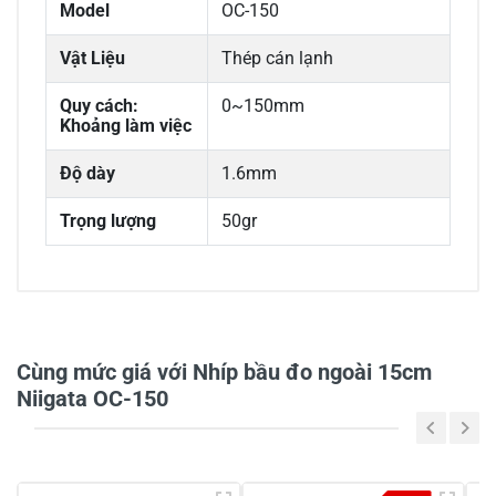
Model
OC-150
Vật Liệu
Thép cán lạnh
Quy cách:
0~150mm
Khoảng làm việc
Độ dày
1.6mm
Trọng lượng
50gr
0/5
Cùng mức giá với Nhíp bầu đo ngoài 15cm
Niigata OC-150
5
-
4
-