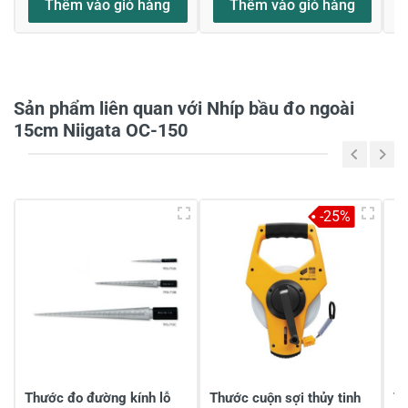
Thêm vào giỏ hàng
Thêm vào giỏ hàng
Họ và tên
*
Sản phẩm liên quan với Nhíp bầu đo ngoài
Tiêu đề của nhận xét
*
15cm Niigata OC-150
Viết nhận xét của bạn vào bên dưới
*
-25%
Gửi nhận xét
Thước đo đường kính lỗ
Thước cuộn sợi thủy tinh
Th