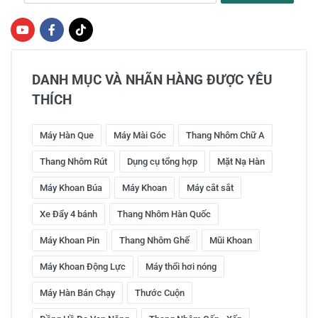
DANH MỤC VÀ NHÃN HÀNG ĐƯỢC YÊU
THÍCH
Máy Hàn Que
Máy Mài Góc
Thang Nhôm Chữ A
Thang Nhôm Rút
Dụng cụ tổng hợp
Mặt Nạ Hàn
Máy Khoan Búa
Máy Khoan
Máy cắt sắt
Xe Đẩy 4 bánh
Thang Nhôm Hàn Quốc
Máy Khoan Pin
Thang Nhôm Ghế
Mũi Khoan
Máy Khoan Động Lực
Máy thổi hơi nóng
Máy Hàn Bán Chạy
Thước Cuộn