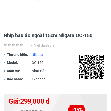
Nhíp bầu đo ngoài 15cm Niigata OC-150
/
Viết đánh giá
Thương hiệu:
Niigata
Model:
OC-150
Xuất xứ:
Nhật Bản
Bảo hành:
12 tháng
Giá:
299,000 đ
-15%