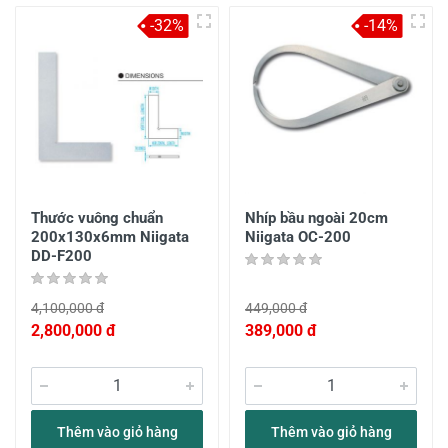
-32%
-14%
Thước vuông chuẩn
Nhíp bầu ngoài 20cm
200x130x6mm Niigata
Niigata OC-200
DD-F200
4,100,000 đ
449,000 đ
2,800,000 đ
389,000 đ
Thêm vào giỏ hàng
Thêm vào giỏ hàng