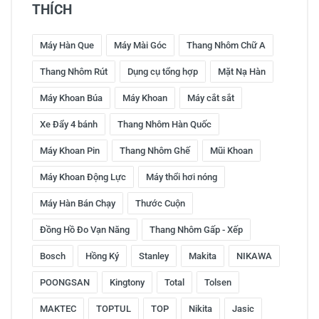
THÍCH
Máy Hàn Que
Máy Mài Góc
Thang Nhôm Chữ A
Thang Nhôm Rút
Dụng cụ tổng hợp
Mặt Nạ Hàn
Máy Khoan Búa
Máy Khoan
Máy cắt sắt
Xe Đẩy 4 bánh
Thang Nhôm Hàn Quốc
Máy Khoan Pin
Thang Nhôm Ghế
Mũi Khoan
Máy Khoan Động Lực
Máy thổi hơi nóng
Máy Hàn Bán Chạy
Thước Cuộn
Đồng Hồ Đo Vạn Năng
Thang Nhôm Gấp - Xếp
Bosch
Hồng Ký
Stanley
Makita
NIKAWA
POONGSAN
Kingtony
Total
Tolsen
MAKTEC
TOPTUL
TOP
Nikita
Jasic