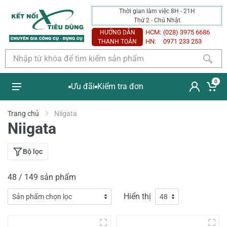
Thời gian làm việc 8H - 21H
Thứ 2 - Chủ Nhật
HCM:
(028) 3975 6686
HƯỚNG DẪN
HN:
0971 233 253
THANH TOÁN
0
Ưu đãi
Kiểm tra đơn
Trang chủ
Niigata
Niigata
Bộ lọc
48 / 149 sản phẩm
Hiển thị