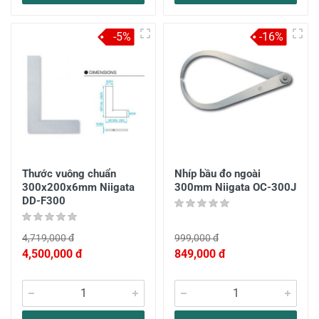
-5%
-16%
Thước vuông chuẩn
Nhíp bầu đo ngoài
300x200x6mm Niigata
300mm Niigata OC-300J
DD-F300
4,719,000 đ
999,000 đ
4,500,000 đ
849,000 đ