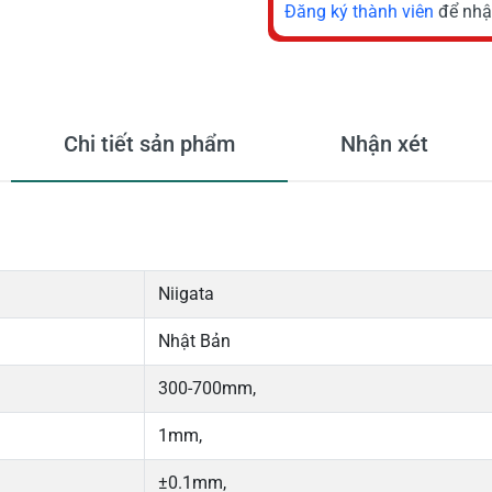
Đăng ký thành viên
để nhậ
Chi tiết sản phẩm
Nhận xét
Niigata
Nhật Bản
300-700mm,
1mm,
±0.1mm,