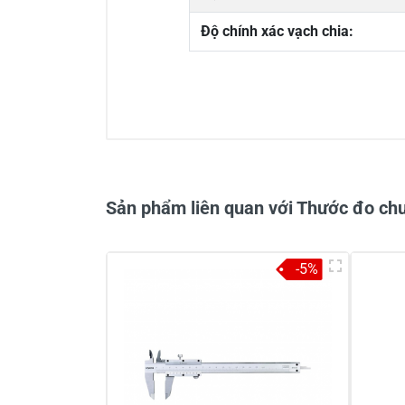
Độ chính xác vạch chia:
0/5
Sản phẩm liên quan với Thước đo c
-5%
Viết nhận xét về sản phẩm
Đánh giá sao
Họ v