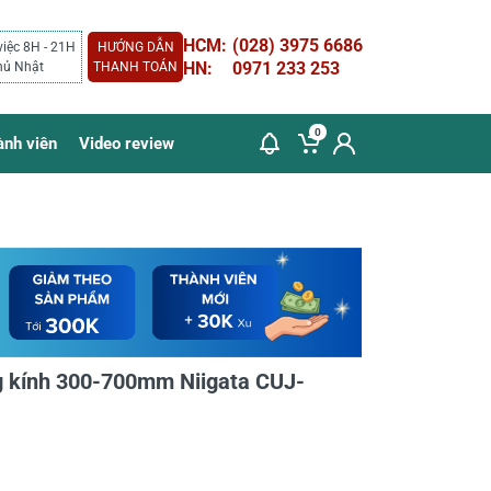
HCM:
(028) 3975 6686
việc 8H - 21H
HƯỚNG DẪN
HN:
0971 233 253
hủ Nhật
THANH TOÁN
0
ành viên
Video review
g kính 300-700mm Niigata CUJ-