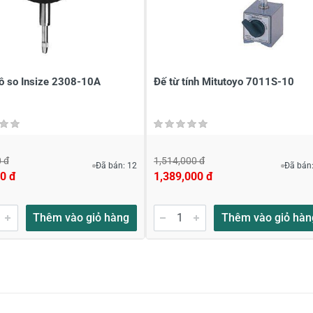
ới
*
ồ so Insize 2308-10A
Đế từ tính Mitutoyo 7011S-10
 đ
1,514,000 đ
Đã bán: 12
Đã bán:
0 đ
1,389,000 đ
Thêm vào giỏ hàng
Thêm vào giỏ hàn