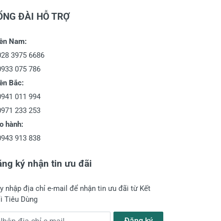
ỔNG ĐÀI HỖ TRỢ
ền Nam:
028 3975 6686
0933 075 786
ền Bắc:
0941 011 994
0971 233 253
o hành:
0943 913 838
ng ký nhận tin ưu đãi
y nhập địa chỉ e-mail để nhận tin ưu đãi từ Kết
i Tiêu Dùng
a chỉ e-mail
Đăng ký