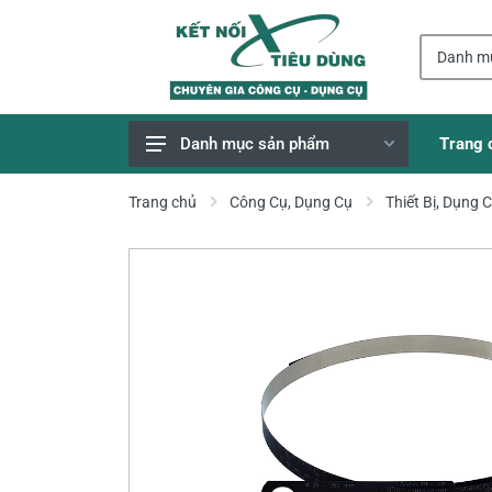
Trang 
Danh mục sản phẩm
Giao Hàng Miễn Phí
Trang chủ
Công Cụ, Dụng Cụ
Thiết Bị, Dụng 
Công Cụ, Dụng Cụ
Thiết Bị Dùng Pin
Dụng Cụ Điện
Thiết Bị Nâng Đỡ
Thang nhôm
Phụ Tùng, Linh Kiện
Máy Hàn & Phụ Kiện