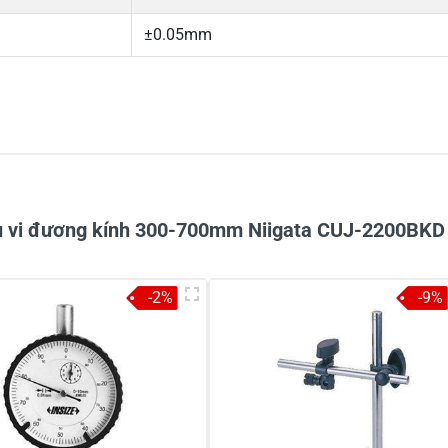
±0.05mm
5
-
4
-
Chi
3
-
2
-
1
-
hu vi đương kính 300-700mm Niigata CUJ-2200BKD
-2%
-9%
à tên
*
Tiêu đề của nhận xét
*