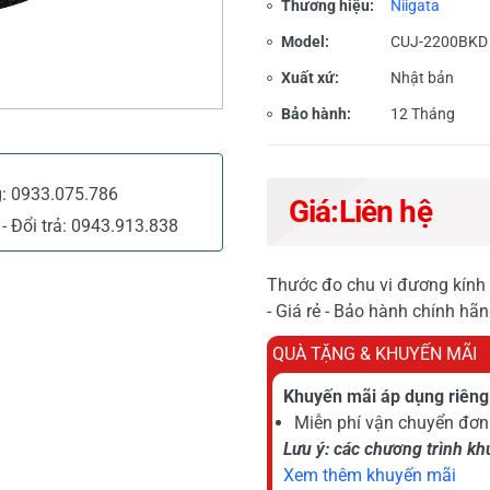
Thương hiệu:
Niigata
Model:
CUJ-2200BKD
Xuất xứ:
Nhật bản
Bảo hành:
12 Tháng
g:
0933.075.786
Giá:
Liên hệ
- Đổi trả:
0943.913.838
Thước đo chu vi đương kín
- Giá rẻ - Bảo hành chính hã
QUÀ TẶNG & KHUYẾN MÃI
Khuyến mãi áp dụng riêng 
Miễn phí vận chuyển đơn 
Lưu ý: các chương trình k
Xem thêm khuyến mãi