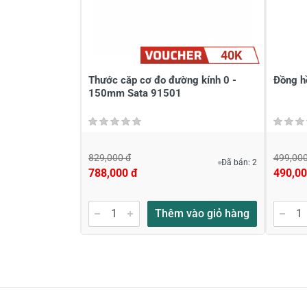
Viết nhận xét của bạn vào bên dư
40K
Thước căp cơ đo đường kính 0 -
Đồng h
150mm Sata 91501
829,000 đ
499,000
Đã bán: 2
788,000 đ
490,00
Gửi nhận xét
Thêm vào giỏ hàng