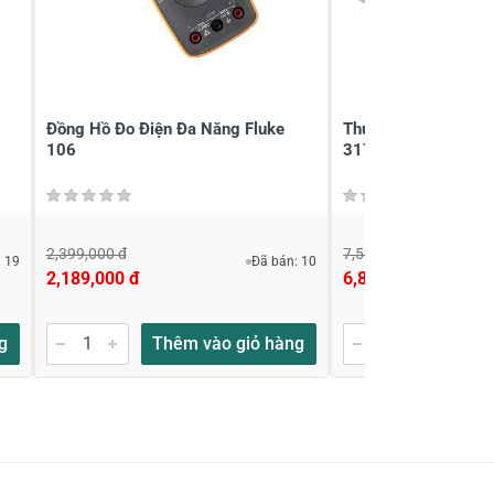
Đồng Hồ Đo Điện Đa Năng Fluke
Thước đo góc điện 
106
317 (Nivo)
2,399,000 đ
7,532,000 đ
 19
Đã bán: 10
2,189,000 đ
6,849,000 đ
g
Thêm vào giỏ hàng
Thêm