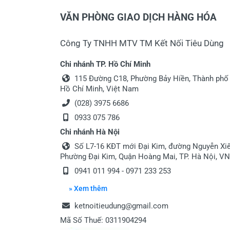
VĂN PHÒNG GIAO DỊCH HÀNG HÓA
Công Ty TNHH MTV TM Kết Nối Tiêu Dùng
Chi nhánh TP. Hồ Chí Minh
115 Đường C18, Phường Bảy Hiền, Thành phố
Hồ Chí Minh, Việt Nam
(028) 3975 6686
0933 075 786
Chi nhánh Hà Nội
Số L7-16 KĐT mới Đại Kim, đường Nguyễn Xiể
Phường Đại Kim, Quận Hoàng Mai, TP. Hà Nội, VN
0941 011 994 - 0971 233 253
» Xem thêm
ketnoitieudung@gmail.com
Mã Số Thuế: 0311904294