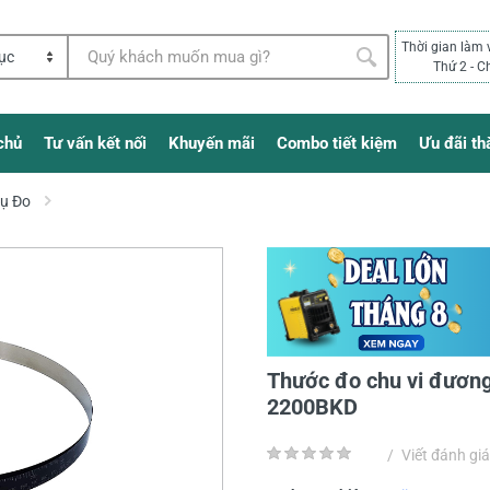
Thời gian làm 
Thứ 2 - C
chủ
Tư vấn kết nối
Khuyến mãi
Combo tiết kiệm
Ưu đãi th
Cụ Đo
Thước đo chu vi đươn
2200BKD
/
Viết đánh giá