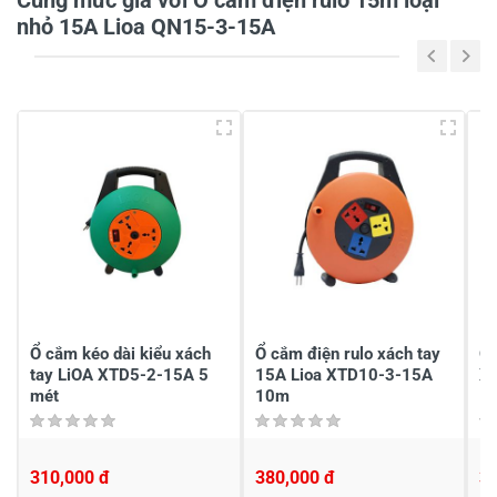
Cùng mức giá với Ổ cắm điện rulo 15m loại
nhỏ 15A Lioa QN15-3-15A
5
-
4
-
3
-
2
-
1
-
Chia sẻ nhận xét về sản phẩm
Viết nhận xét của bạn
Ổ cắm kéo dài kiểu xách
Ổ cắm điện rulo xách tay
Ổ 
tay LiOA XTD5-2-15A 5
15A Lioa XTD10-3-15A
X
mét
10m
310,000 đ
380,000 đ
3