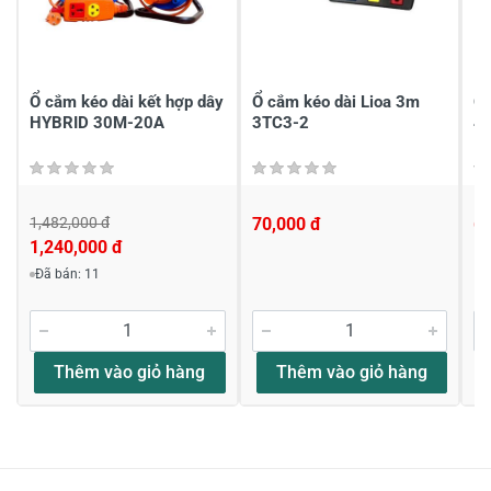
Gửi nhận xét
Ổ cắm kéo dài kết hợp dây
Ổ cắm kéo dài Lioa 3m
Ổ 
HYBRID 30M-20A
3TC3-2
4
1,482,000 đ
70,000 đ
6
1,240,000 đ
Đã bán: 11
Thêm vào giỏ hàng
Thêm vào giỏ hàng