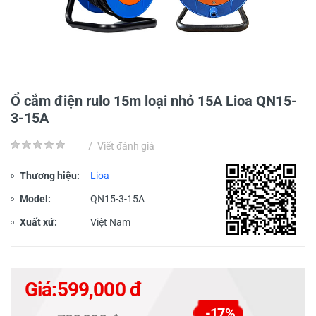
Ổ cắm điện rulo 15m loại nhỏ 15A Lioa QN15-
3-15A
/
Viết đánh giá
Thương hiệu:
Lioa
Model:
QN15-3-15A
Xuất xứ:
Việt Nam
Giá:
599,000 đ
-17%