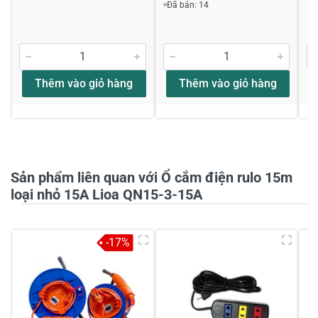
Đã bán: 14
Viết nhận xét về sản phẩm
Đánh giá sao
Thêm vào giỏ hàng
Thêm vào giỏ hàng
Họ và tên
*
Tiêu đề của nhận xét
*
Sản phẩm liên quan với Ổ cắm điện rulo 15m
loại nhỏ 15A Lioa QN15-3-15A
Viết nhận xét của bạn vào bên dưới
*
-17%