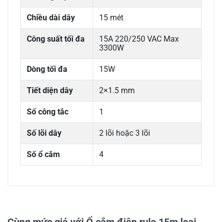
Chiều dài dây
15 mét
Công suất tối đa
15A 220/250 VAC Max
3300W
Dòng tối đa
15W
Tiết diện dây
2×1.5 mm
Số công tắc
1
Số lõi dây
2 lõi hoặc 3 lõi
Số ổ cắm
4
0/5