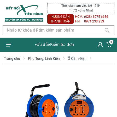
Thời gian làm việc 8H - 21H
Thứ 2 - Chủ Nhật
HCM:
(028) 3975 6686
HƯỚNG DẪN
HN:
0971 233 253
THANH TOÁN
0
Ưu đãi
Kiểm tra đơn
Trang chủ
Phụ Tùng, Linh Kiện
Ổ Cắm Điện