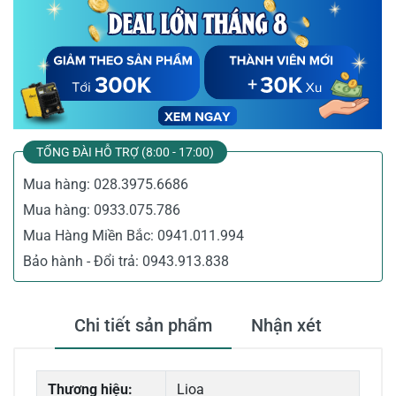
TỔNG ĐÀI HỖ TRỢ (8:00 - 17:00)
Mua hàng:
028.3975.6686
Mua hàng:
0933.075.786
Mua Hàng Miền Bắc:
0941.011.994
Bảo hành - Đổi trả:
0943.913.838
Chi tiết sản phẩm
Nhận xét
Thương hiệu:
Lioa