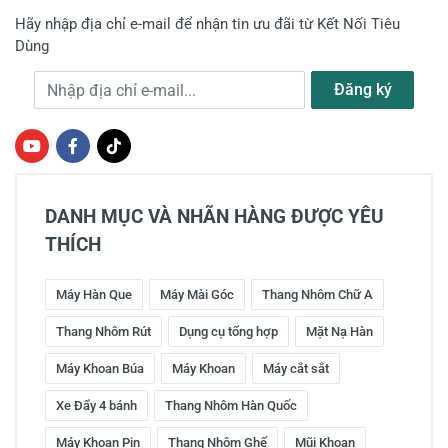
Hãy nhập địa chỉ e-mail để nhận tin ưu đãi từ Kết Nối Tiêu
Dùng
Địa chỉ e-mail
Đăng ký
DANH MỤC VÀ NHÃN HÀNG ĐƯỢC YÊU
THÍCH
Máy Hàn Que
Máy Mài Góc
Thang Nhôm Chữ A
Thang Nhôm Rút
Dụng cụ tổng hợp
Mặt Nạ Hàn
Máy Khoan Búa
Máy Khoan
Máy cắt sắt
Xe Đẩy 4 bánh
Thang Nhôm Hàn Quốc
Máy Khoan Pin
Thang Nhôm Ghế
Mũi Khoan